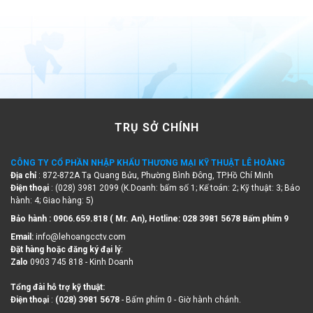
TRỤ SỞ CHÍNH
CÔNG TY CỔ PHẦN NHẬP KHẨU THƯƠNG MẠI KỸ THUẬT LÊ HOÀNG
Địa chỉ
: 872-872A Tạ Quang Bửu, Phường Bình Đông, TP.Hồ Chí Minh
Điện thoại
: (028) 3981 2099 (K.Doanh: bấm số 1; Kế toán: 2; Kỹ thuật: 3; Bảo
hành: 4; Giao hàng: 5)
Bảo hành : 0906.659.818 ( Mr. An), Hotline:
028 3981 5678 Bấm phím 9
Email:
info@lehoangcctv.com
Đặt hàng hoặc đăng ký đại lý
:
Zalo
0903 745 818 - Kinh Doanh
Tổng đài hỗ trợ kỹ thuật:
Điện thoại
:
(028) 3981 5678
- Bấm phím 0 - Giờ hành chánh.