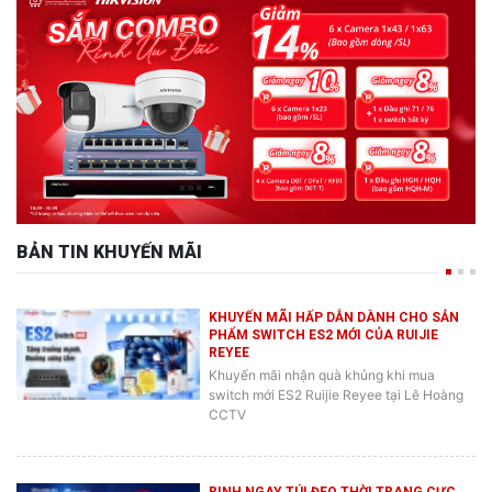
BẢN TIN KHUYẾN MÃI
KHUYẾN MÃI HẤP DẪN DÀNH CHO SẢN
PHẨM SWITCH ES2 MỚI CỦA RUIJIE
REYEE
Khuyến mãi nhận quà khủng khi mua
switch mới ES2 Ruijie Reyee tại Lê Hoàng
CCTV
RINH NGAY TÚI ĐEO THỜI TRANG CỰC