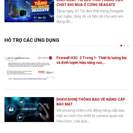
CHẤT KHI MUA Ổ CỨNG SEAGATE
Tặng ngay 01 Túi đeo thời trang Seagate
cực ngầu, rộng rãi và tiện lợi cho anh em
đựng đồ…
HỖ TRỢ CÁC ỨNG DỤNG
Firewall H3C: 2 Trong 1- Thiết bị tường lửa
và định tuyến hiệu năng cao,…
[HIKVISION] THÔNG BÁO VỀ NÂNG CẤP
BẢO MẬT
Với phương châm chủ động nâng cấp bảo
mật an ninh cho thiết bị camera quan sát
Hikvision, vừa qua…