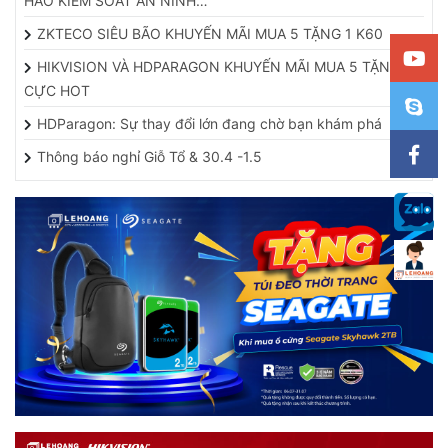
HẢO KIỂM SOÁT AN NINH…
ZKTECO SIÊU BÃO KHUYẾN MÃI MUA 5 TẶNG 1 K60
HIKVISION VÀ HDPARAGON KHUYẾN MÃI MUA 5 TẶNG 1
CỰC HOT
HDParagon: Sự thay đổi lớn đang chờ bạn khám phá
Thông báo nghỉ Giỗ Tổ & 30.4 -1.5