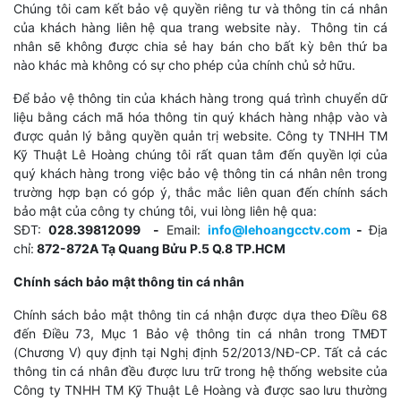
Chúng tôi cam kết bảo vệ quyền riêng tư và thông tin cá nhân
của khách hàng liên hệ qua trang website này. Thông tin cá
nhân sẽ không được chia sẻ hay bán cho bất kỳ bên thứ ba
nào khác mà không có sự cho phép của chính chủ sở hữu.
Để bảo vệ thông tin của khách hàng trong quá trình chuyển dữ
liệu bằng cách mã hóa thông tin quý khách hàng nhập vào và
được quản lý bằng quyền quản trị website. Công ty TNHH TM
Kỹ Thuật Lê Hoàng chúng tôi rất quan tâm đến quyền lợi của
quý ‎khách hàng trong việc bảo vệ thông tin cá nhân nên trong
trường hợp bạn có góp ‎ý, thắc mắc liên quan đến chính sách
bảo mật của công ty chúng tôi, vui lòng liên hệ qua:
SĐT:
028.39812099
-
Email:
info@lehoangcctv.com
-
Địa
chỉ:
872-872A Tạ Quang Bửu P.5 Q.8 TP.HCM
Chính sách bảo mật thông tin cá nhân
Chính sách bảo mật thông tin cá nhận được dựa theo Điều 68
đến Điều 73, Mục 1 Bảo vệ thông tin cá nhân trong TMĐT
(Chương V) quy định tại Nghị định 52/2013/NĐ-CP. Tất cả các
thông tin cá nhân đều được lưu trữ trong hệ thống website của
Công ty TNHH TM Kỹ Thuật Lê Hoàng và được sao lưu thường