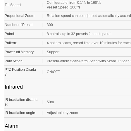
Configurable, from 0.1°/s to 160°/s
Tilt Speed:
Preset Speed: 200°/s
Proportional Zoom:
Rotation speed can be adjusted automatically accord
Number of Preset:
300
Patrol:
8 patrols, up to 32 presets for each patrol
Pattern:
4 pattern scans, record time over 10 minutes for eac
Power-off Memory:
Support
Park Action:
Preset/Pattern Scan/Patrol Scan/Auto Scan/Tilt S
PTZ Position Displa
ON/OFF
y:
Infrared
IR irradiation distanc
50m
e:
IR irradiation angle:
Adjustable by zoom
Alarm