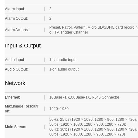
Alarm Input:
2
Alarm Output:
2
Preset, Patrol, Pattern, Micro SD/SDHC card recording
Alarm Actions:
o FTP, Trigger Channel
Input & Output
Audio Input:
1-ch audio input
Audio Output:
1-ch audio output
Network
Ethernet:
10Base -T, /100Base-TX, RJ45 Connector
Max.Image Resoluti
1920×1080
on:
50Hz: 25fps (1920 × 1080, 1280 × 960, 1280 × 720),
50fps (1920 × 1080, 1280 × 960, 1280 × 720);
Main Stream:
60Hz: 30fps (1920 × 1080, 1280 × 960, 1280 × 720),
60fps (1920 × 1080, 1280 × 960, 1280 × 720)