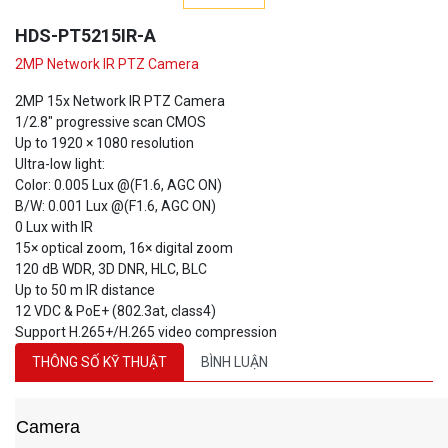
HDS-PT5215IR-A
2MP Network IR PTZ Camera
2MP 15x Network IR PTZ Camera
1/2.8" progressive scan CMOS
Up to 1920 × 1080 resolution
Ultra-low light:
Color: 0.005 Lux @(F1.6, AGC ON)
B/W: 0.001 Lux @(F1.6, AGC ON)
0 Lux with IR
15× optical zoom, 16× digital zoom
120 dB WDR, 3D DNR, HLC, BLC
Up to 50 m IR distance
12 VDC & PoE+ (802.3at, class4)
Support H.265+/H.265 video compression
THÔNG SỐ KỸ THUẬT
BÌNH LUẬN
Camera