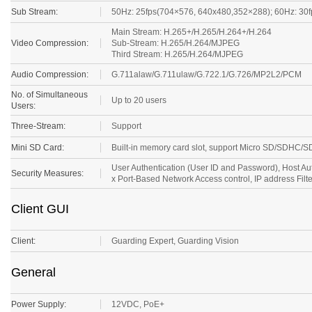
Sub Stream:
50Hz: 25fps(704×576, 640x480,352×288); 60Hz: 30
Main Stream: H.265+/H.265/H.264+/H.264
Video Compression:
Sub-Stream: H.265/H.264/MJPEG
Third Stream: H.265/H.264/MJPEG
Audio Compression:
G.711alaw/G.711ulaw/G.722.1/G.726/MP2L2/PCM
No. of Simultaneous
Up to 20 users
Users:
Three-Stream:
Support
Mini SD Card:
Built-in memory card slot, support Micro SD/SDHC/
User Authentication (User ID and Password), Host A
Security Measures:
x Port-Based Network Access control, IP address Filt
Client GUI
Client:
Guarding Expert
,
Guarding Vision
General
Power Supply:
12VDC, PoE+