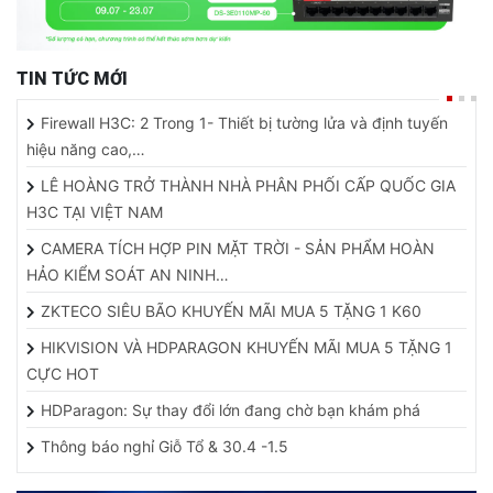
TIN TỨC MỚI
Firewall H3C: 2 Trong 1- Thiết bị tường lửa và định tuyến
hiệu năng cao,…
LÊ HOÀNG TRỞ THÀNH NHÀ PHÂN PHỐI CẤP QUỐC GIA
H3C TẠI VIỆT NAM
CAMERA TÍCH HỢP PIN MẶT TRỜI - SẢN PHẨM HOÀN
HẢO KIỂM SOÁT AN NINH…
ZKTECO SIÊU BÃO KHUYẾN MÃI MUA 5 TẶNG 1 K60
HIKVISION VÀ HDPARAGON KHUYẾN MÃI MUA 5 TẶNG 1
CỰC HOT
HDParagon: Sự thay đổi lớn đang chờ bạn khám phá
Thông báo nghỉ Giỗ Tổ & 30.4 -1.5