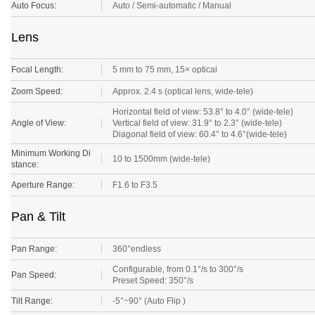
Auto Focus:
Auto / Semi-automatic / Manual
Lens
Focal Length:
5 mm to 75 mm, 15× optical
Zoom Speed:
Approx. 2.4 s (optical lens, wide-tele)
Horizontal field of view: 53.8° to 4.0° (wide-tele)
Angle of View:
Vertical field of view: 31.9° to 2.3° (wide-tele)
Diagonal field of view: 60.4° to 4.6°(wide-tele)
Minimum Working Di
10 to 1500mm (wide-tele)
stance:
Aperture Range:
F1.6 to F3.5
Pan & Tilt
Pan Range:
360°endless
Configurable, from 0.1°/s to 300°/s
Pan Speed:
Preset Speed: 350°/s
Tilt Range:
-5°~90° (Auto Flip )