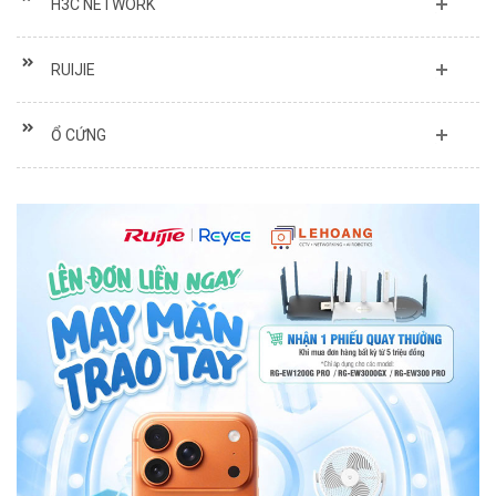
H3C NETWORK
RUIJIE
Ổ CỨNG