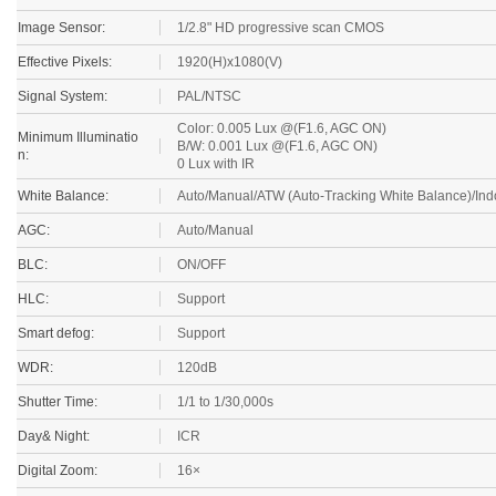
Image Sensor:
1/2.8" HD progressive scan CMOS
Effective Pixels:
1920(H)x1080(V)
Signal System:
PAL/NTSC
Color: 0.005 Lux @(F1.6, AGC ON)
Minimum Illuminatio
B/W: 0.001 Lux @(F1.6, AGC ON)
n:
0 Lux with IR
White Balance:
Auto/Manual/ATW (Auto-Tracking White Balance)/In
AGC:
Auto/Manual
BLC:
ON/OFF
HLC:
Support
Smart defog:
Support
WDR:
120dB
Shutter Time:
1/1 to 1/30,000s
Day& Night:
ICR
Digital Zoom:
16×