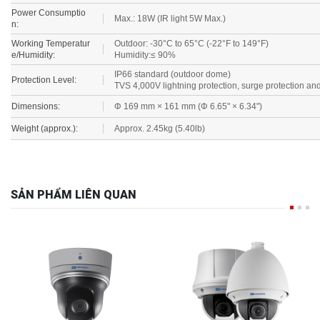
Power Consumptio
Max.: 18W (IR light 5W Max.)
n:
Working Temperatur
Outdoor: -30°C to 65°C (-22°F to 149°F)
e/Humidity:
Humidity:≤ 90%
IP66 standard (outdoor dome)
Protection Level:
TVS 4,000V lightning protection, surge protection and
Dimensions:
Φ 169 mm × 161 mm (Φ 6.65" × 6.34")
Weight (approx.):
Approx. 2.45kg (5.40lb)
SẢN PHẨM LIÊN QUAN