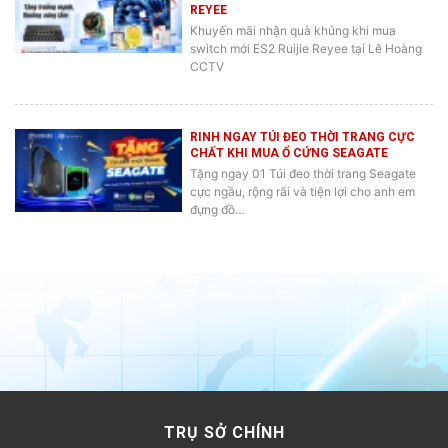
REYEE
Khuyến mãi nhận quà khủng khi mua
switch mới ES2 Ruijie Reyee tại Lê Hoàng
CCTV
RINH NGAY TÚI ĐEO THỜI TRANG CỰC
CHẤT KHI MUA Ổ CỨNG SEAGATE
Tặng ngay 01 Túi đeo thời trang Seagate
cực ngầu, rộng rãi và tiện lợi cho anh em
đựng đồ…
TRỤ SỞ CHÍNH