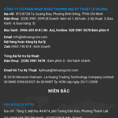
CÔNG TY CỔ PHẦN NHẬP KHẨU THƯƠNG MẠI KỸ THUẬT LÊ HOÀNG
Địa chỉ
: 872-872A Tạ Quang Bửu, Phường Bình Đông, TP.Hồ Chí Minh
Điện thoại
: (028) 3981 2099 (K.Doanh: bấm số 1; Kế toán: 2; Kỹ thuật: 3; Bảo
hành: 4; Giao hàng: 5)
Bảo hành : 0906.659.818 ( Mr. An), Hotline:
028 3981 5678 Bấm phím 9
Email:
info@lehoangcctv.com
Đặt hàng hoặc đăng ký đại lý
:
Zalo
0903 745 818 - Kinh Doanh
Tổng đài hỗ trợ kỹ thuật:
Điện thoại
:
(028) 3981 5678
- Bấm phím 0 - Giờ hành chánh.
Email Hỗ Trợ Kỹ Thuật
: kythuat@lehoangcctv.com
© 2018 Hikvision Vietnam - Le Hoang Trading Technology Company Limited
Số ĐKKD 0306263327 do Sở KHĐT Tp. HCM cấp ngày 25/11/2008
MIỀN BẮC
Văn phòng tại Hà Nội
Địa chỉ : Tầng 3, biệt thự A3-BT4, phố Tưởng Dân Bảo, Phường Thanh Liệt
Tel: 0968 190 782 (Mr Bình) - 0779722818 (Ms. Trang)