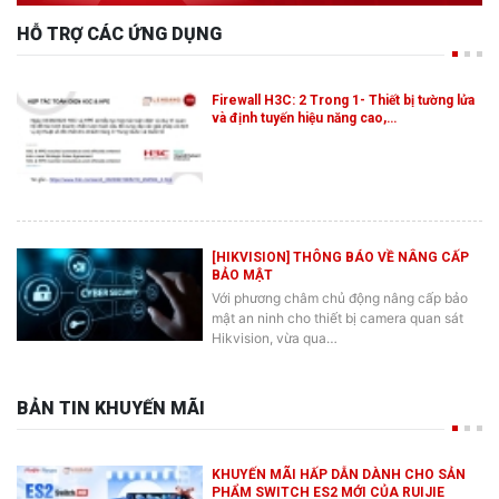
HỖ TRỢ CÁC ỨNG DỤNG
Firewall H3C: 2 Trong 1- Thiết bị tường lửa
và định tuyến hiệu năng cao,…
[HIKVISION] THÔNG BÁO VỀ NÂNG CẤP
BẢO MẬT
Với phương châm chủ động nâng cấp bảo
mật an ninh cho thiết bị camera quan sát
Hikvision, vừa qua…
BẢN TIN KHUYẾN MÃI
KHUYẾN MÃI HẤP DẪN DÀNH CHO SẢN
PHẨM SWITCH ES2 MỚI CỦA RUIJIE