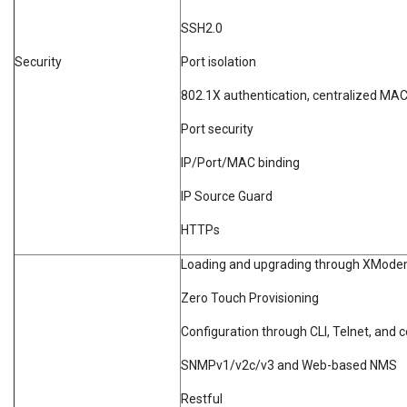
SSH2.0
Security
Port isolation
802.1X authentication, centralized MAC
Port security
IP/Port/MAC binding
IP Source Guard
HTTPs
Loading and upgrading through XMod
Zero Touch Provisioning
Configuration through CLI, Telnet, and 
SNMPv1/v2c/v3 and Web-based NMS
Restful