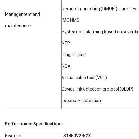
Remote monitoring (RMON ) alarm, even
Management and
IMC NMS
maintenance
System log, alarming based on severiti
NTP
Ping, Tracert
NQA
Virtual cable test (VCT)
Device link detection protocol (DLDP)
Loopback-detection
Performance Specifications
Feature
S1850V2-52X