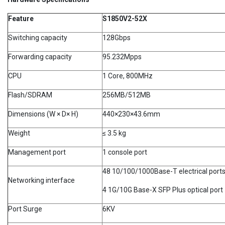
Feature
S1850V2-52X
Switching capacity
128Gbps
Forwarding capacity
95.232Mpps
CPU
1 Core, 800MHz
Flash/SDRAM
256MB/512MB
Dimensions (W × D× H)
440×230×43.6mm
Weight
≤ 3.5 kg
Management port
1 console port
48 10/100/1000Base-T electrical port
Networking interface
4 1G/10G Base-X SFP Plus optical port
Port Surge
6KV