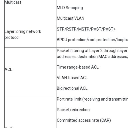
Multicast
MLD Snooping
Multicast VLAN
STP/RSTP/MSTP/PVST/PVST+
Layer 2 ring network
protocol
BPDU protection/root protection/loopb
Packet filtering at Layer 2 through laye
addresses, destination MAC addresses,
Time range-based ACL
ACL
VLAN-based ACL
Bidirectional ACL
Port rate limit (receiving and transmitti
Packet redirection
Committed access rate (CAR)