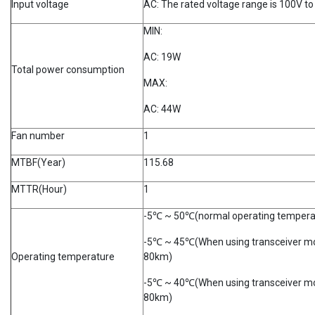
Input voltage
AC: The rated voltage range is 100V to
MIN:
AC: 19W
Total power consumption
MAX:
AC: 44W
Fan number
1
MTBF(Year)
115.68
MTTR(Hour)
1
-5℃ ~ 50℃(normal operating tempera
-5℃ ~ 45℃(When using transceiver mo
Operating temperature
80km)
-5℃ ~ 40℃(When using transceiver mo
80km)