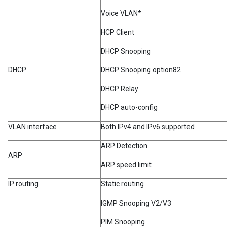
Voice VLAN*
HCP Client
DHCP Snooping
DHCP
DHCP Snooping option82
DHCP Relay
DHCP auto-config
VLAN interface
Both IPv4 and IPv6 supported
ARP Detection
ARP
ARP speed limit
IP routing
Static routing
IGMP Snooping V2/V3
PIM Snooping