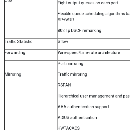
QoS
Eight output queues on each port
Flexible queue scheduling algorithms b
SP+WRR
802.1p DSCP remarking
Traffic Statistic
Sflow
Forwarding
Wire-speed/Line-rate architecture
Port mirroring
Mirroring
Traffic mirroring
RSPAN
Hierarchical user management and pas
AAA authentication support
ADIUS authentication
HWTACACS