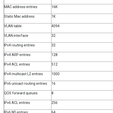
MAC address entries
16K
Static Mac address
1K
VLAN table
4094
VLAN interface
32
IPv4 routing entries
32
IPv4 ARP entries
128
IPv4 ACL entries
512
IPv4 multicast L2 entries
1000
IPv6 unicast routing entries
16
QOS forward queues
8
IPv6 ACL entries
256
IPv6 ND entries
64