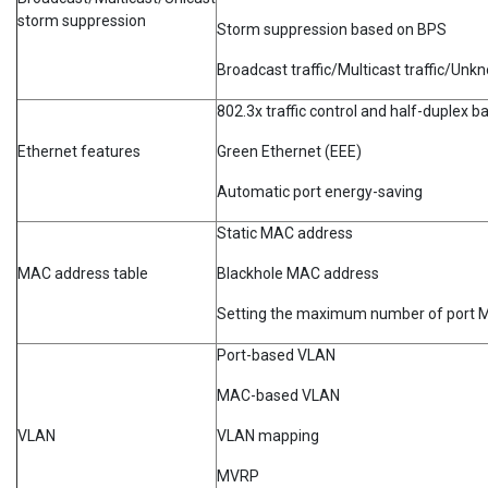
storm suppression
Storm suppression based on BPS
Broadcast traffic/Multicast traffic/Unk
802.3x traffic control and half-duplex 
Ethernet features
Green Ethernet (EEE)
Automatic port energy-saving
Static MAC address
MAC address table
Blackhole MAC address
Setting the maximum number of port M
Port-based VLAN
MAC-based VLAN
VLAN
VLAN mapping
MVRP