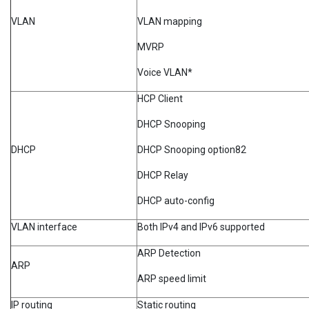
VLAN
VLAN mapping
MVRP
Voice VLAN*
HCP Client
DHCP Snooping
DHCP
DHCP Snooping option82
DHCP Relay
DHCP auto-config
VLAN interface
Both IPv4 and IPv6 supported
ARP Detection
ARP
ARP speed limit
IP routing
Static routing