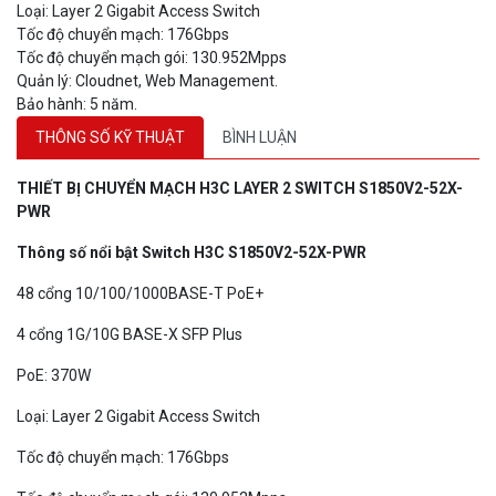
Loại: Layer 2 Gigabit Access Switch
Tốc độ chuyển mạch: 176Gbps
Tốc độ chuyển mạch gói: 130.952Mpps
Quản lý: Cloudnet, Web Management.
Bảo hành: 5 năm.
THÔNG SỐ KỸ THUẬT
BÌNH LUẬN
THIẾT BỊ CHUYỂN MẠCH H3C LAYER 2 SWITCH S1850V2-
5
2
X-
PWR
Thông số nổi bật Switch H3C S1850V2-
5
2
X-PWR
48 cổng 10/100/1000BASE-T PoE+
4 cổng 1G/10G BASE-X SFP Plus
PoE: 370W
Loại: Layer 2 Gigabit Access Switch
Tốc độ chuyển mạch: 176Gbps