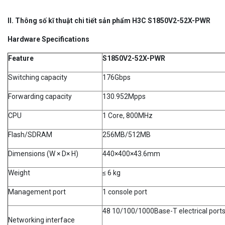
II. Thông số kĩ thuật chi tiết sản phẩm H3C S1850V2-52X-PWR
Hardware Specifications
Feature
S1850V2-52X-PWR
Switching capacity
176Gbps
Forwarding capacity
130.952Mpps
CPU
1 Core, 800MHz
Flash/SDRAM
256MB/512MB
Dimensions (W × D× H)
440×400×43.6mm
Weight
≤ 6 kg
Management port
1 console port
48 10/100/1000Base-T electrical port
Networking interface