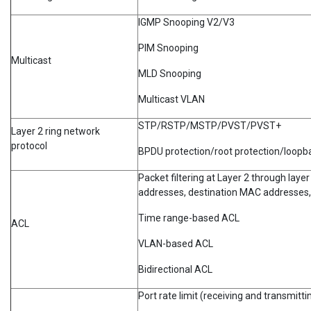
IGMP Snooping V2/V3
PIM Snooping
Multicast
MLD Snooping
Multicast VLAN
STP/RSTP/MSTP/PVST/PVST+
Layer 2 ring network
protocol
BPDU protection/root protection/loopb
Packet filtering at Layer 2 through laye
addresses, destination MAC addresses,
Time range-based ACL
ACL
VLAN-based ACL
Bidirectional ACL
Port rate limit (receiving and transmitti