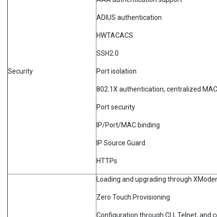
ADIUS authentication
HWTACACS
SSH2.0
Security
Port isolation
802.1X authentication, centralized MAC
Port security
IP/Port/MAC binding
IP Source Guard
HTTPs
Loading and upgrading through XMod
Zero Touch Provisioning
Configuration through CLI, Telnet, and 