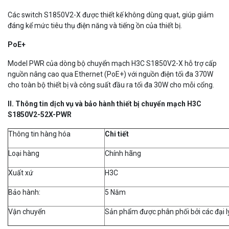
Các switch S1850V2-X được thiết kế không dùng quạt, giúp giảm
đáng kể mức tiêu thụ điện năng và tiếng ồn của thiết bị.
PoE+
Model PWR của dòng bộ chuyển mạch H3C S1850V2-X hỗ trợ cấp
nguồn nâng cao qua Ethernet (PoE+) với nguồn điện tối đa 370W
cho toàn bộ thiết bị và công suất đầu ra tối đa 30W cho mỗi cổng.
II. Thông tin dịch vụ và bảo hành thiết bị chuyển mạch H3C
S1850V2-52X-PWR
Thông tin hàng hóa
Chi ti
ế
t
Loại hàng
Chính hãng
Xuất xứ
H3C
Bảo hành:
5 Năm
Vận chuyển
Sản phẩm được phân phối bởi các đại lý