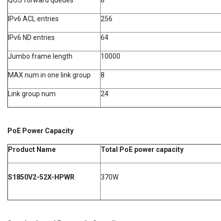
IPv6 ACL entries
256
IPv6 ND entries
64
Jumbo frame length
10000
MAX num in one link group
8
Link group num
24
PoE Power Capacity
Product Name
Total PoE power capacity
S1850V2-52X-HPWR
370W