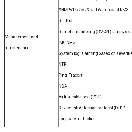
SNMPv1/v2c/v3 and Web-based NMS
Restful
Remote monitoring (RMON ) alarm, even
Management and
IMC NMS
maintenance
System log, alarming based on severiti
NTP
Ping, Tracert
NQA
Virtual cable test (VCT)
Device link detection protocol (DLDP)
Loopback-detection