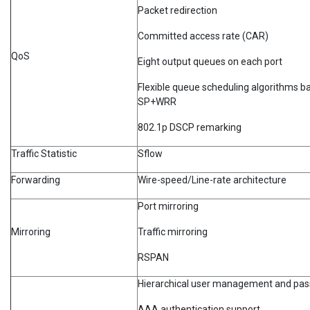
Packet redirection
Committed access rate (CAR)
QoS
Eight output queues on each port
Flexible queue scheduling algorithms b
SP+WRR
802.1p DSCP remarking
Traffic Statistic
Sflow
Forwarding
Wire-speed/Line-rate architecture
Port mirroring
Mirroring
Traffic mirroring
RSPAN
Hierarchical user management and pas
AAA authentication support