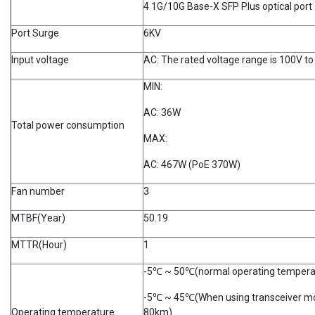
4 1G/10G Base-X SFP Plus optical port
Port Surge
6KV
Input voltage
AC: The rated voltage range is 100V to
MIN:
AC: 36W
Total power consumption
MAX:
AC: 467W (PoE 370W)
Fan number
3
MTBF(Year)
50.19
MTTR(Hour)
1
-5℃ ~ 50℃(normal operating tempera
-5℃ ~ 45℃(When using transceiver mo
Operating temperature
80km)