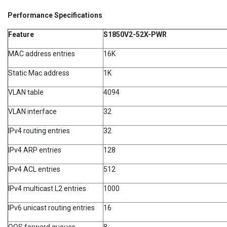
Performance Specifications
Feature
S1850V2-52X-PWR
MAC address entries
16K
Static Mac address
1K
VLAN table
4094
VLAN interface
32
IPv4 routing entries
32
IPv4 ARP entries
128
IPv4 ACL entries
512
IPv4 multicast L2 entries
1000
IPv6 unicast routing entries
16
QOS forward queues
8