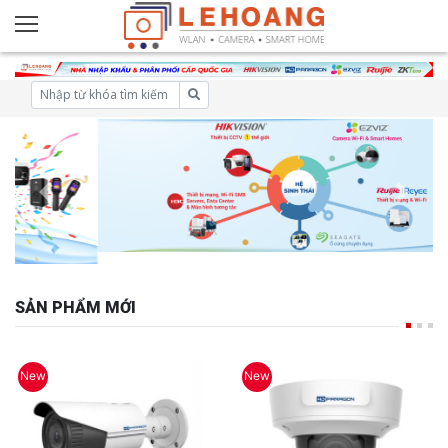
SẢN PHẨM MỚI
New
New