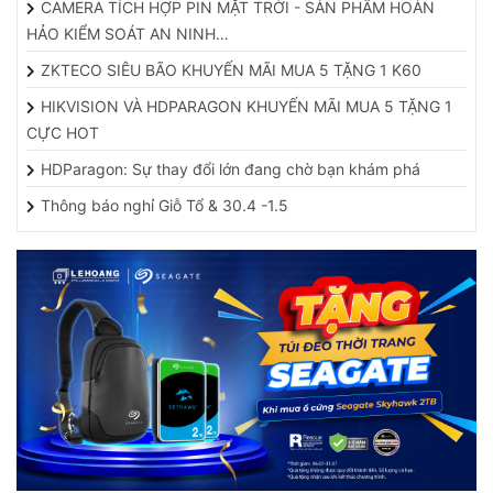
HẢO KIỂM SOÁT AN NINH…
ZKTECO SIÊU BÃO KHUYẾN MÃI MUA 5 TẶNG 1 K60
HIKVISION VÀ HDPARAGON KHUYẾN MÃI MUA 5 TẶNG 1
CỰC HOT
HDParagon: Sự thay đổi lớn đang chờ bạn khám phá
Thông báo nghỉ Giỗ Tổ & 30.4 -1.5