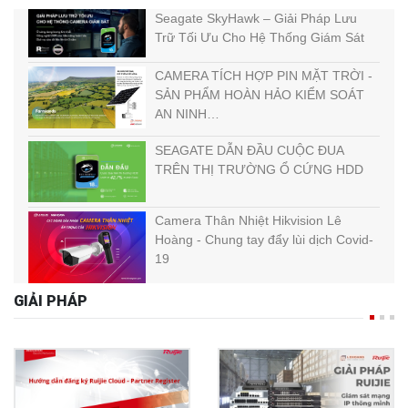
Seagate SkyHawk – Giải Pháp Lưu
Trữ Tối Ưu Cho Hệ Thống Giám Sát
CAMERA TÍCH HỢP PIN MẶT TRỜI -
SẢN PHẨM HOÀN HẢO KIỂM SOÁT
AN NINH…
SEAGATE DẪN ĐẦU CUỘC ĐUA
TRÊN THỊ TRƯỜNG Ổ CỨNG HDD
Camera Thân Nhiệt Hikvision Lê
Hoàng - Chung tay đẩy lùi dịch Covid-
19
GIẢI PHÁP