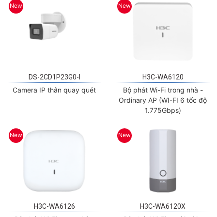
DS-2CD1P23G0-I
H3C-WA6120
Camera IP thân quay quét
Bộ phát Wi-Fi trong nhà -
Ordinary AP (WI-FI 6 tốc độ
1.775Gbps)
New
New
H3C-WA6126
H3C-WA6120X
Bộ phát Wi-Fi trong nhà -
Bộ phát Wi-Fi ngoài trời -