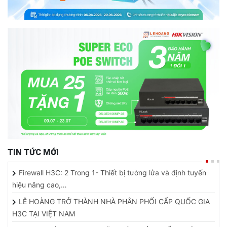
TIN TỨC MỚI
Firewall H3C: 2 Trong 1- Thiết bị tường lửa và định tuyến
hiệu năng cao,…
LÊ HOÀNG TRỞ THÀNH NHÀ PHÂN PHỐI CẤP QUỐC GIA
H3C TẠI VIỆT NAM
CAMERA TÍCH HỢP PIN MẶT TRỜI - SẢN PHẨM HOÀN