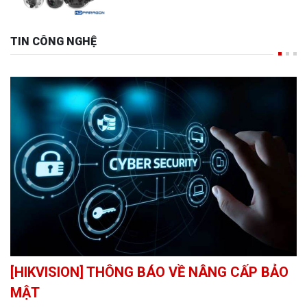
TIN CÔNG NGHỆ
[HIKVISION] THÔNG BÁO VỀ NÂNG CẤP BẢO
MẬT