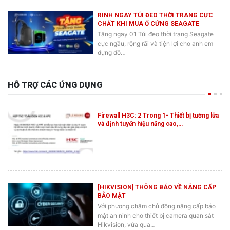
RINH NGAY TÚI ĐEO THỜI TRANG CỰC
CHẤT KHI MUA Ổ CỨNG SEAGATE
Tặng ngay 01 Túi đeo thời trang Seagate
cực ngầu, rộng rãi và tiện lợi cho anh em
đựng đồ…
HỖ TRỢ CÁC ỨNG DỤNG
Firewall H3C: 2 Trong 1- Thiết bị tường lửa
và định tuyến hiệu năng cao,…
[HIKVISION] THÔNG BÁO VỀ NÂNG CẤP
BẢO MẬT
Với phương châm chủ động nâng cấp bảo
mật an ninh cho thiết bị camera quan sát
Hikvision, vừa qua…