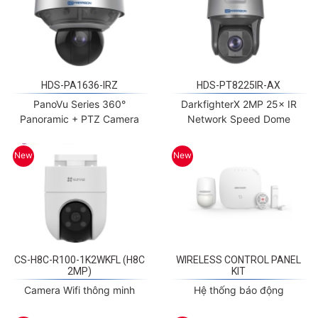
HDS-PA1636-IRZ
HDS-PT8225IR-AX
PanoVu Series 360°
DarkfighterX 2MP 25× IR
Panoramic + PTZ Camera
Network Speed Dome
New
New
CS-H8C-R100-1K2WKFL (H8C
WIRELESS CONTROL PANEL
2MP)
KIT
Camera Wifi thông minh
Hệ thống báo động
New
New