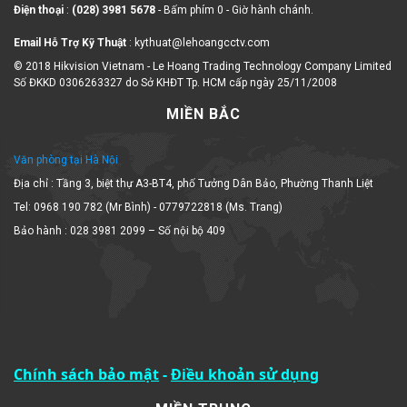
Email Hỗ Trợ Kỹ Thuật
: kythuat@lehoangcctv.com
© 2018 Hikvision Vietnam - Le Hoang Trading Technology Company Limited
Số ĐKKD 0306263327 do Sở KHĐT Tp. HCM cấp ngày 25/11/2008
MIỀN BẮC
Văn phòng tại Hà Nội
Địa chỉ : Tầng 3, biệt thự A3-BT4, phố Tưởng Dân Bảo, Phường Thanh Liệt
Tel: 0968 190 782 (Mr Bình) - 0779722818 (Ms. Trang)
Bảo hành : 028 3981 2099 – Số nội bộ 409
Chính sách bảo mật
-
Điều khoản sử dụng
MIỀN TRUNG