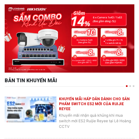
BẢN TIN KHUYẾN MÃI
KHUYẾN MÃI HẤP DẪN DÀNH CHO SẢN
PHẨM SWITCH ES2 MỚI CỦA RUIJIE
REYEE
Khuyến mãi nhận quà khủng khi mua
switch mới ES2 Ruijie Reyee tại Lê Hoàng
CCTV