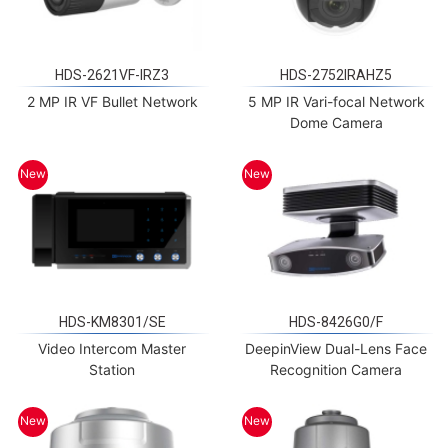
HDS-2621VF-IRZ3
HDS-2752IRAHZ5
2 MP IR VF Bullet Network
5 MP IR Vari-focal Network
Dome Camera
New
New
HDS-KM8301/SE
HDS-8426G0/F
Video Intercom Master
DeepinView Dual-Lens Face
Station
Recognition Camera
New
New