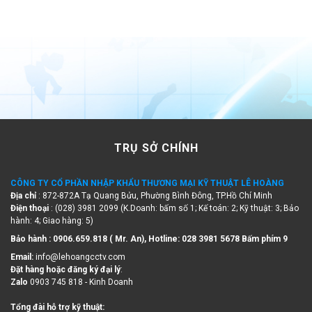
TRỤ SỞ CHÍNH
CÔNG TY CỔ PHẦN NHẬP KHẨU THƯƠNG MẠI KỸ THUẬT LÊ HOÀNG
Địa chỉ
: 872-872A Tạ Quang Bửu, Phường Bình Đông, TP.Hồ Chí Minh
Điện thoại
: (028) 3981 2099 (K.Doanh: bấm số 1; Kế toán: 2; Kỹ thuật: 3; Bảo
hành: 4; Giao hàng: 5)
Bảo hành : 0906.659.818 ( Mr. An), Hotline:
028 3981 5678 Bấm phím 9
Email:
info@lehoangcctv.com
Đặt hàng hoặc đăng ký đại lý
:
Zalo
0903 745 818 - Kinh Doanh
Tổng đài hỗ trợ kỹ thuật:
Điện thoại
:
(028) 3981 5678
- Bấm phím 0 - Giờ hành chánh.