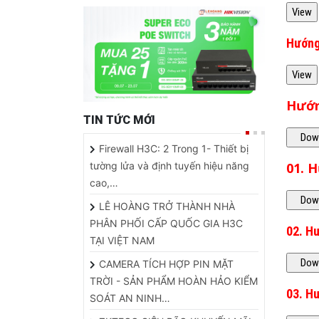
Hướng
Hướn
TIN TỨC MỚI
Firewall H3C: 2 Trong 1- Thiết bị
tường lửa và định tuyến hiệu năng
01. 
cao,…
LÊ HOÀNG TRỞ THÀNH NHÀ
PHÂN PHỐI CẤP QUỐC GIA H3C
02. H
TẠI VIỆT NAM
CAMERA TÍCH HỢP PIN MẶT
TRỜI - SẢN PHẨM HOÀN HẢO KIỂM
03. H
SOÁT AN NINH…
ZKTECO SIÊU BÃO KHUYẾN MÃI
MUA 5 TẶNG 1 K60