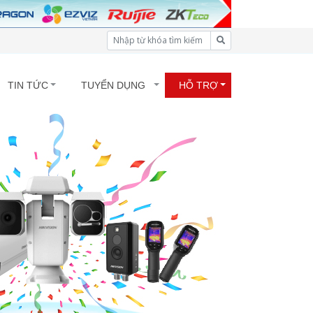
TIN TỨC
TUYỂN DỤNG
HỖ TRỢ