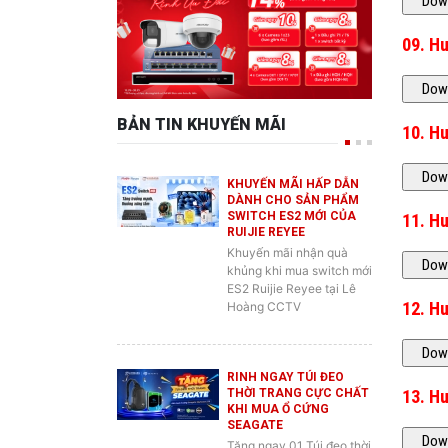
09. H
BẢN TIN KHUYẾN MÃI
10. H
KHUYẾN MÃI HẤP DẪN
DÀNH CHO SẢN PHẨM
SWITCH ES2 MỚI CỦA
11. H
RUIJIE REYEE
Khuyến mãi nhận quà
khủng khi mua switch mới
ES2 Ruijie Reyee tại Lê
12. H
Hoàng CCTV
RINH NGAY TÚI ĐEO
THỜI TRANG CỰC CHẤT
13. H
KHI MUA Ổ CỨNG
SEAGATE
Tặng ngay 01 Túi đeo thời
trang Seagate cực ngầu,
rộng rãi và tiện lợi cho