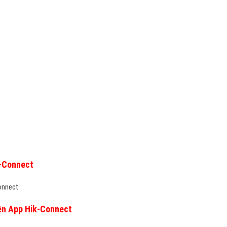
n
ik-Connect
onnect
rên App Hik-Connect
 App Hik-Connect