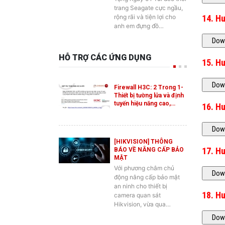
14. H
anh em đựng đồ…
HỖ TRỢ CÁC ỨNG DỤNG
15. H
Firewall H3C: 2 Trong 1-
Thiết bị tường lửa và định
tuyến hiệu năng cao,…
16. H
[HIKVISION] THÔNG
17. H
BÁO VỀ NÂNG CẤP BẢO
MẬT
Với phương châm chủ
động nâng cấp bảo mật
an ninh cho thiết bị
18. Hư
camera quan sát
Hikvision, vừa qua…
19. H