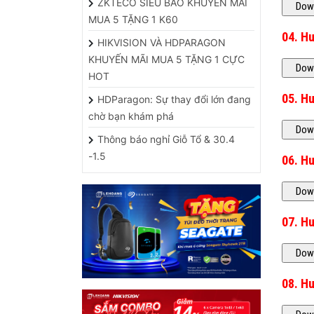
04. H
HIKVISION VÀ HDPARAGON
KHUYẾN MÃI MUA 5 TẶNG 1 CỰC
HOT
05. Hư
HDParagon: Sự thay đổi lớn đang
chờ bạn khám phá
Thông báo nghỉ Giỗ Tổ & 30.4
-1.5
06. H
07. H
08. H