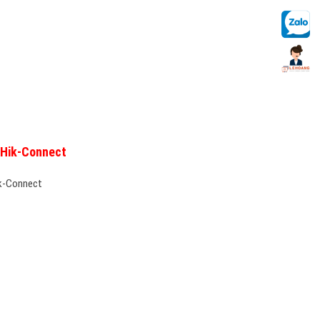
 Hik-Connect
ik-Connect
S 420
0