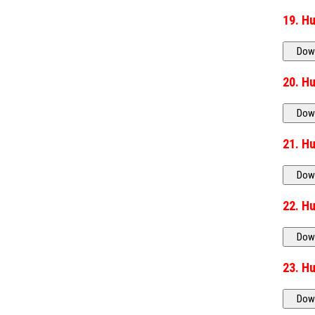
20. Hư
21. H
22. Hư
23. Hư
24. H