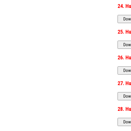
25. H
26. H
27. H
28. H
29. H