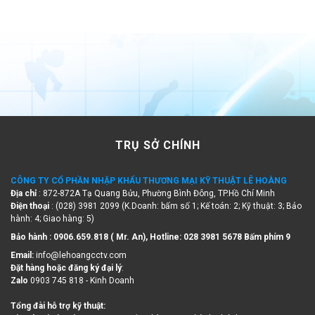
TRỤ SỞ CHÍNH
CÔNG TY CỔ PHẦN NHẬP KHẨU THƯƠNG MẠI KỸ THUẬT LÊ HOÀNG
Địa chỉ
: 872-872A Tạ Quang Bửu, Phường Bình Đông, TP.Hồ Chí Minh
Điện thoại
: (028) 3981 2099 (K.Doanh: bấm số 1; Kế toán: 2; Kỹ thuật: 3; Bảo
hành: 4; Giao hàng: 5)
Bảo hành : 0906.659.818 ( Mr. An), Hotline:
028 3981 5678 Bấm phím 9
Email:
info@lehoangcctv.com
Đặt hàng hoặc đăng ký đại lý
:
Zalo
0903 745 818 - Kinh Doanh
Tổng đài hỗ trợ kỹ thuật:
Điện thoại
:
(028) 3981 5678
- Bấm phím 0 - Giờ hành chánh.