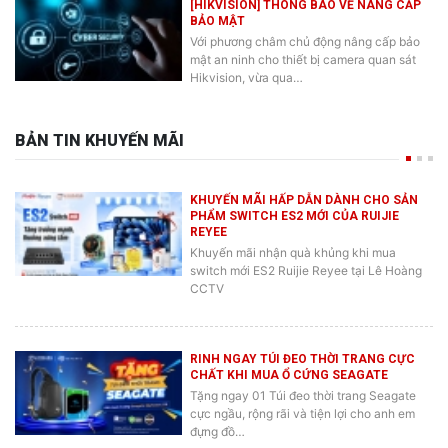
BẢO MẬT
Với phương châm chủ động nâng cấp bảo
mật an ninh cho thiết bị camera quan sát
Hikvision, vừa qua…
BẢN TIN KHUYẾN MÃI
KHUYẾN MÃI HẤP DẪN DÀNH CHO SẢN
PHẨM SWITCH ES2 MỚI CỦA RUIJIE
REYEE
Khuyến mãi nhận quà khủng khi mua
switch mới ES2 Ruijie Reyee tại Lê Hoàng
CCTV
RINH NGAY TÚI ĐEO THỜI TRANG CỰC
CHẤT KHI MUA Ổ CỨNG SEAGATE
Tặng ngay 01 Túi đeo thời trang Seagate
cực ngầu, rộng rãi và tiện lợi cho anh em
đựng đồ…