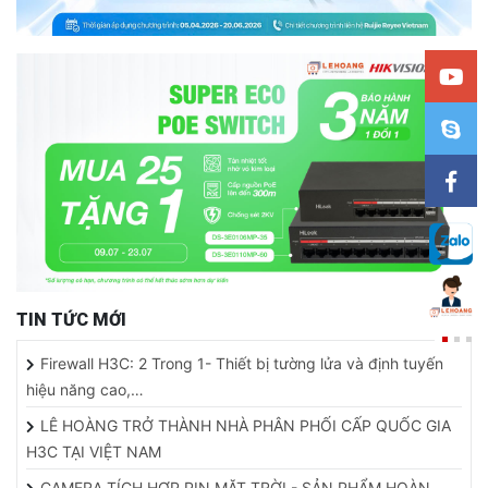
TIN TỨC MỚI
Firewall H3C: 2 Trong 1- Thiết bị tường lửa và định tuyến
hiệu năng cao,…
LÊ HOÀNG TRỞ THÀNH NHÀ PHÂN PHỐI CẤP QUỐC GIA
H3C TẠI VIỆT NAM
CAMERA TÍCH HỢP PIN MẶT TRỜI - SẢN PHẨM HOÀN