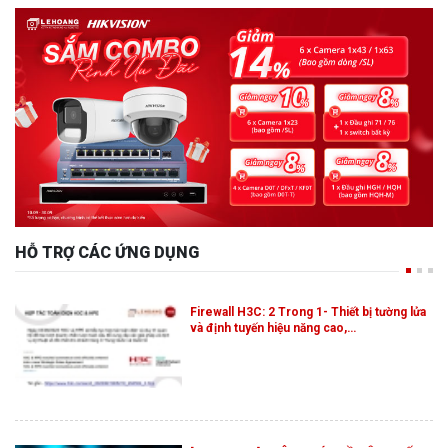
HỖ TRỢ CÁC ỨNG DỤNG
Firewall H3C: 2 Trong 1- Thiết bị tường lửa
và định tuyến hiệu năng cao,…
[HIKVISION] THÔNG BÁO VỀ NÂNG CẤP