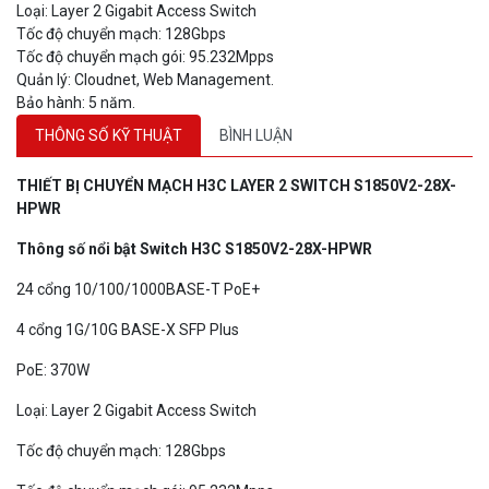
Loại: Layer 2 Gigabit Access Switch
Tốc độ chuyển mạch: 128Gbps
Tốc độ chuyển mạch gói: 95.232Mpps
Quản lý: Cloudnet, Web Management.
Bảo hành: 5 năm.
THÔNG SỐ KỸ THUẬT
BÌNH LUẬN
THIẾT BỊ CHUYỂN MẠCH H3C LAYER 2 SWITCH S1850V2-2
8X-
HPWR
Thông số nổi bật Switch H3C S1850V2-28
X-HPWR
24 cổng 10/100/1000BASE-T PoE+
4 cổng 1G/10G BASE-X SFP Plus
PoE: 370W
Loại: Layer 2 Gigabit Access Switch
Tốc độ chuyển mạch: 128Gbps