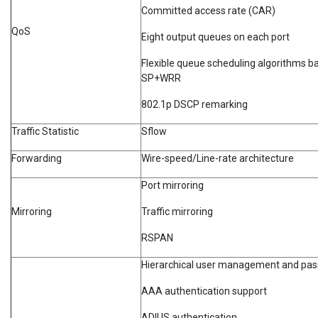
Committed access rate (CAR)
QoS
Eight output queues on each port
Flexible queue scheduling algorithms b
SP+WRR
802.1p DSCP remarking
Traffic Statistic
Sflow
Forwarding
Wire-speed/Line-rate architecture
Port mirroring
Mirroring
Traffic mirroring
RSPAN
Hierarchical user management and pas
AAA authentication support
ADIUS authentication