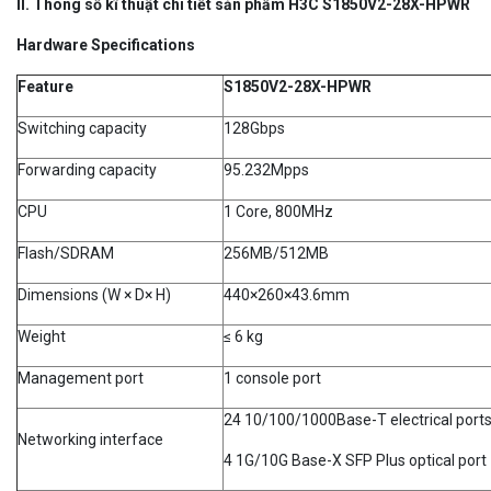
II. Thông số kĩ thuật chi tiết sản phẩm H3C S1850V2-28X-HPWR
Hardware Specifications
Feature
S1850V2-28X-HPWR
Switching capacity
128Gbps
Forwarding capacity
95.232Mpps
CPU
1 Core, 800MHz
Flash/SDRAM
256MB/512MB
Dimensions (W × D× H)
440×260×43.6mm
Weight
≤ 6 kg
Management port
1 console port
24 10/100/1000Base-T electrical port
Networking interface
4 1G/10G Base-X SFP Plus optical port