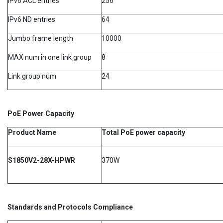
IPv6 ACL entries
256
IPv6 ND entries
64
Jumbo frame length
10000
MAX num in one link group
8
Link group num
24
PoE Power Capacity
Product Name
Total PoE power capacity
S1850V2-28X-HPWR
370W
Standards and Protocols Compliance