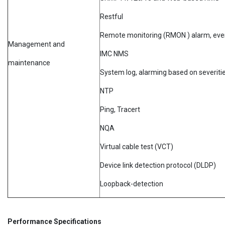
Restful
Remote monitoring (RMON ) alarm, even
Management and
IMC NMS
maintenance
System log, alarming based on severiti
NTP
Ping, Tracert
NQA
Virtual cable test (VCT)
Device link detection protocol (DLDP)
Loopback-detection
Performance Specifications