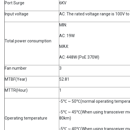
Port Surge
6KV
Input voltage
AC: The rated voltage range is 100V to
MIN:
AC: 19W
Total power consumption
MAX:
AC: 448W (PoE 370W)
Fan number
3
MTBF(Year)
52.81
MTTR(Hour)
1
-5℃ ~ 50℃(normal operating tempera
-5℃ ~ 45℃(When using transceiver mo
Operating temperature
80km)
-5℃ ~ 40℃(When using transceiver mo