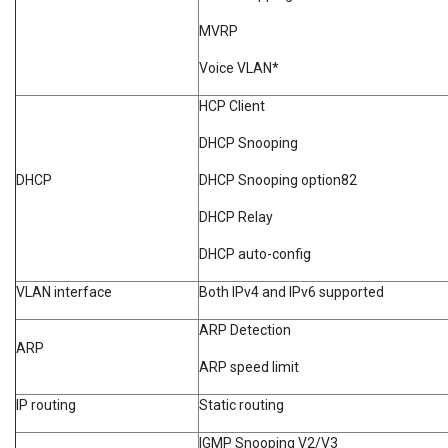
MVRP
Voice VLAN*
HCP Client
DHCP Snooping
DHCP
DHCP Snooping option82
DHCP Relay
DHCP auto-config
VLAN interface
Both IPv4 and IPv6 supported
ARP Detection
ARP
ARP speed limit
IP routing
Static routing
IGMP Snooping V2/V3