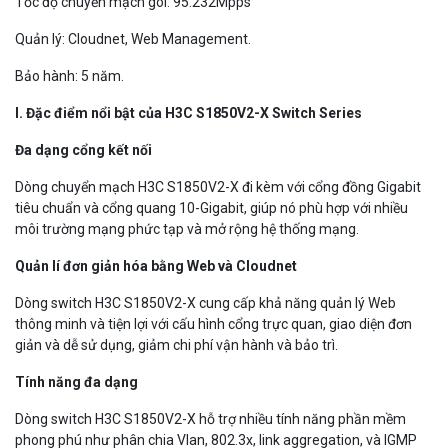
Tốc độ chuyển mạch gói: 95.232Mpps
Quản lý: Cloudnet, Web Management.
Bảo hành: 5 năm.
I. Đặc điểm nổi bật của H3C S1850V2
-X
Switch Series
Đa dạng cổng kết nối
Dòng chuyển mạch H3C S1850V2-X đi kèm với cổng đồng Gigabit
tiêu chuẩn và cổng quang 10-Gigabit, giúp nó phù hợp với nhiều
môi trường mạng phức tạp và mở rộng hệ thống mạng.
Quản lí đơn giản hóa bằng Web và Cloudnet
Dòng switch H3C S1850V2-X cung cấp khả năng quản lý Web
thông minh và tiện lợi với cấu hình cổng trực quan, giao diện đơn
giản và dễ sử dụng, giảm chi phí vận hành và bảo trì.
Tính năng đa dạng
Dòng switch H3C S1850V2-X hỗ trợ nhiều tính năng phần mềm
phong phú như phân chia Vlan, 802.3x, link aggregation, và IGMP