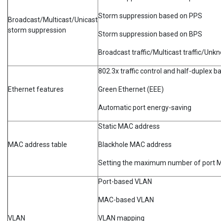
Storm suppression based on PPS
Broadcast/Multicast/Unicast
storm suppression
Storm suppression based on BPS
Broadcast traffic/Multicast traffic/Unk
802.3x traffic control and half-duplex 
Ethernet features
Green Ethernet (EEE)
Automatic port energy-saving
Static MAC address
MAC address table
Blackhole MAC address
Setting the maximum number of port M
Port-based VLAN
MAC-based VLAN
VLAN
VLAN mapping