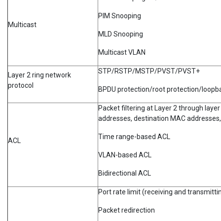
PIM Snooping
Multicast
MLD Snooping
Multicast VLAN
STP/RSTP/MSTP/PVST/PVST+
Layer 2 ring network
protocol
BPDU protection/root protection/loopb
Packet filtering at Layer 2 through laye
addresses, destination MAC addresses,
Time range-based ACL
ACL
VLAN-based ACL
Bidirectional ACL
Port rate limit (receiving and transmitti
Packet redirection