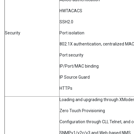
HWTACACS
SSH2.0
Security
Port isolation
802.1X authentication, centralized MAC
Port security
IP/Port/MAC binding
IP Source Guard
HTTPs
Loading and upgrading through XMod
Zero Touch Provisioning
Configuration through CLI, Telnet, and 
SNMPv1/v2c/v3 and Web-based NMS