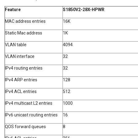
Feature
S1850V2-28X-HPWR
MAC address entries
16K
Static Mac address
1K
VLAN table
4094
VLAN interface
32
IPv4 routing entries
32
IPv4 ARP entries
128
IPv4 ACL entries
512
IPv4 multicast L2 entries
1000
IPv6 unicast routing entries
16
QOS forward queues
8