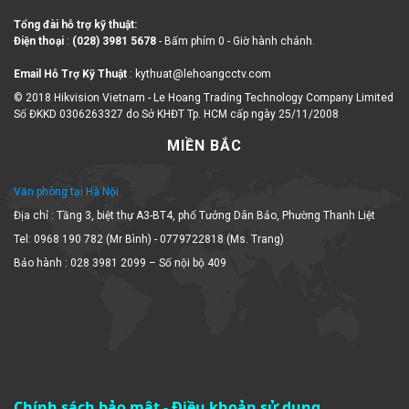
Tổng đài hỗ trợ kỹ thuật:
Điện thoại
:
(028) 3981 5678
- Bấm phím 0 - Giờ hành chánh.
Email Hỗ Trợ Kỹ Thuật
: kythuat@lehoangcctv.com
© 2018 Hikvision Vietnam - Le Hoang Trading Technology Company Limited
Số ĐKKD 0306263327 do Sở KHĐT Tp. HCM cấp ngày 25/11/2008
MIỀN BẮC
Văn phòng tại Hà Nội
Địa chỉ : Tầng 3, biệt thự A3-BT4, phố Tưởng Dân Bảo, Phường Thanh Liệt
Tel: 0968 190 782 (Mr Bình) - 0779722818 (Ms. Trang)
Bảo hành : 028 3981 2099 – Số nội bộ 409
Chính sách bảo mật
-
Điều khoản sử dụng