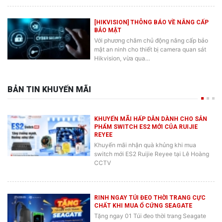
[HIKVISION] THÔNG BÁO VỀ NÂNG CẤP
BẢO MẬT
Với phương châm chủ động nâng cấp bảo
mật an ninh cho thiết bị camera quan sát
Hikvision, vừa qua…
BẢN TIN KHUYẾN MÃI
KHUYẾN MÃI HẤP DẪN DÀNH CHO SẢN
PHẨM SWITCH ES2 MỚI CỦA RUIJIE
REYEE
Khuyến mãi nhận quà khủng khi mua
switch mới ES2 Ruijie Reyee tại Lê Hoàng
CCTV
RINH NGAY TÚI ĐEO THỜI TRANG CỰC
CHẤT KHI MUA Ổ CỨNG SEAGATE
Tặng ngay 01 Túi đeo thời trang Seagate