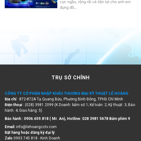
cực ngầu, rộng rãi và tiện lợi cho anh em
đựng đồ…
TRỤ SỞ CHÍNH
CÔNG TY CỔ PHẦN NHẬP KHẨU THƯƠNG MẠI KỸ THUẬT LÊ HOÀNG
Địa chỉ
: 872-872A Tạ Quang Bửu, Phường Bình Đông, TP.Hồ Chí Minh
Điện thoại
: (028) 3981 2099 (K.Doanh: bấm số 1; Kế toán: 2; Kỹ thuật: 3; Bảo
hành: 4; Giao hàng: 5)
Bảo hành : 0906.659.818 ( Mr. An), Hotline:
028 3981 5678 Bấm phím 9
Email:
info@lehoangcctv.com
Đặt hàng hoặc đăng ký đại lý
:
Zalo
0903 745 818 - Kinh Doanh