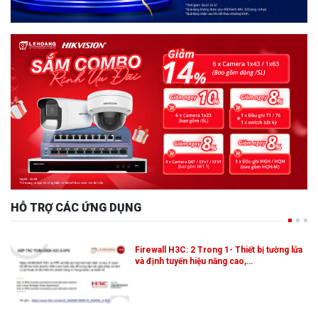
HỖ TRỢ CÁC ỨNG DỤNG
Firewall H3C: 2 Trong 1- Thiết bị tường lửa
và định tuyến hiệu năng cao,…