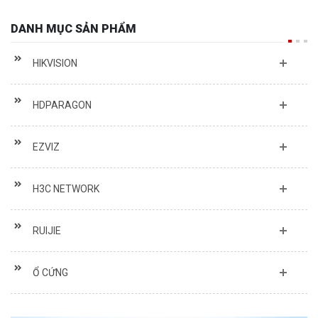
DANH MỤC SẢN PHẨM
HIKVISION
HDPARAGON
EZVIZ
H3C NETWORK
RUIJIE
Ổ CỨNG