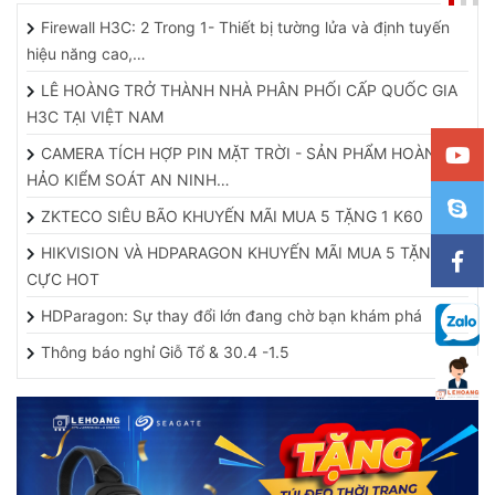
Firewall H3C: 2 Trong 1- Thiết bị tường lửa và định tuyến
hiệu năng cao,…
LÊ HOÀNG TRỞ THÀNH NHÀ PHÂN PHỐI CẤP QUỐC GIA
H3C TẠI VIỆT NAM
CAMERA TÍCH HỢP PIN MẶT TRỜI - SẢN PHẨM HOÀN
HẢO KIỂM SOÁT AN NINH…
ZKTECO SIÊU BÃO KHUYẾN MÃI MUA 5 TẶNG 1 K60
HIKVISION VÀ HDPARAGON KHUYẾN MÃI MUA 5 TẶNG 1
CỰC HOT
HDParagon: Sự thay đổi lớn đang chờ bạn khám phá
Thông báo nghỉ Giỗ Tổ & 30.4 -1.5