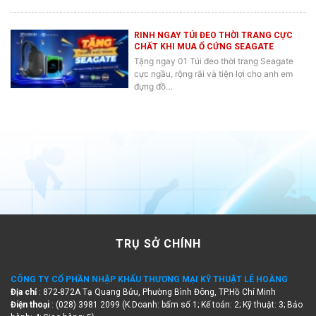
RINH NGAY TÚI ĐEO THỜI TRANG CỰC
CHẤT KHI MUA Ổ CỨNG SEAGATE
Tặng ngay 01 Túi đeo thời trang Seagate
cực ngầu, rộng rãi và tiện lợi cho anh em
đựng đồ…
TRỤ SỞ CHÍNH
CÔNG TY CỔ PHẦN NHẬP KHẨU THƯƠNG MẠI KỸ THUẬT LÊ HOÀNG
Địa chỉ
: 872-872A Tạ Quang Bửu, Phường Bình Đông, TP.Hồ Chí Minh
Điện thoại
: (028) 3981 2099 (K.Doanh: bấm số 1; Kế toán: 2; Kỹ thuật: 3; Bảo