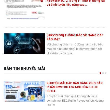
Firewall H3C: 2 Trong 1- Thiết bị tường lửa
và định tuyến hiệu năng cao,…
[HIKVISION] THÔNG BÁO VỀ NÂNG CẤP
BẢO MẬT
Với phương châm chủ động nâng cấp bảo
mật an ninh cho thiết bị camera quan sát
Hikvision, vừa qua…
BẢN TIN KHUYẾN MÃI
KHUYẾN MÃI HẤP DẪN DÀNH CHO SẢN
PHẨM SWITCH ES2 MỚI CỦA RUIJIE
REYEE
Khuyến mãi nhận quà khủng khi mua
switch mới ES2 Ruijie Reyee tại Lê Hoàng
CCTV