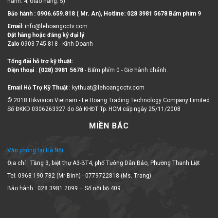
hành: 4; Giao hàng: 5)
Bảo hành : 0906.659.818 ( Mr. An), Hotline:
028 3981 5678 Bấm phím 9
Email:
info@lehoangcctv.com
Đặt hàng hoặc đăng ký đại lý
:
Zalo
0903 745 818 - Kinh Doanh
Tổng đài hỗ trợ kỹ thuật:
Điện thoại
:
(028) 3981 5678
- Bấm phím 0 - Giờ hành chánh.
Email Hỗ Trợ Kỹ Thuật
: kythuat@lehoangcctv.com
© 2018 Hikvision Vietnam - Le Hoang Trading Technology Company Limited
Số ĐKKD 0306263327 do Sở KHĐT Tp. HCM cấp ngày 25/11/2008
MIỀN BẮC
Văn phòng tại Hà Nội
Địa chỉ : Tầng 3, biệt thự A3-BT4, phố Tưởng Dân Bảo, Phường Thanh Liệt
Tel: 0968 190 782 (Mr Bình) - 0779722818 (Ms. Trang)
Bảo hành : 028 3981 2099 – Số nội bộ 409