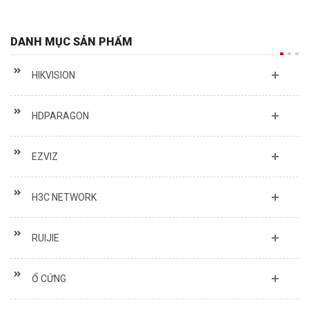
DANH MỤC SẢN PHẨM
HIKVISION
HDPARAGON
EZVIZ
H3C NETWORK
RUIJIE
Ổ CỨNG