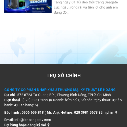
Tặng ngay 01 Túi đeo thời trang Seagate
cực ngầu, rộng rãi và tiện lợi cho anh em
đựng đồ…
TRỤ SỞ CHÍNH
CÔNG TY CỔ PHẦN NHẬP KHẨU THƯƠNG MẠI KỸ THUẬT LÊ HOÀNG
Địa chỉ
: 872-872A Tạ Quang Bửu, Phường Bình Đông, TP.Hồ Chí Minh
Điện thoại
: (028) 3981 2099 (K.Doanh: bấm số 1; Kế toán: 2; Kỹ thuật: 3; Bảo
hành: 4; Giao hàng: 5)
Bảo hành : 0906.659.818 ( Mr. An), Hotline:
028 3981 5678 Bấm phím 9
Email:
info@lehoangcctv.com
Đặt hàng hoặc đăng ký đại lý
: