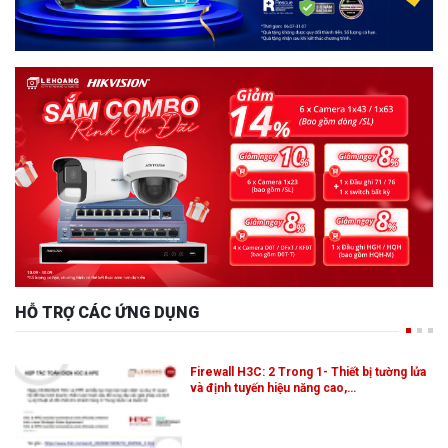
HỖ TRỢ CÁC ỨNG DỤNG
Firewall H3C: 2 Trong 1- Thiết bị tường lửa
và định tuyến hiệu năng cao,…