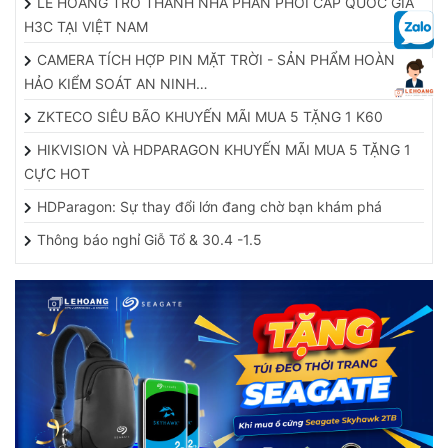
LÊ HOÀNG TRỞ THÀNH NHÀ PHÂN PHỐI CẤP QUỐC GIA
H3C TẠI VIỆT NAM
CAMERA TÍCH HỢP PIN MẶT TRỜI - SẢN PHẨM HOÀN
HẢO KIỂM SOÁT AN NINH…
ZKTECO SIÊU BÃO KHUYẾN MÃI MUA 5 TẶNG 1 K60
HIKVISION VÀ HDPARAGON KHUYẾN MÃI MUA 5 TẶNG 1
CỰC HOT
HDParagon: Sự thay đổi lớn đang chờ bạn khám phá
Thông báo nghỉ Giỗ Tổ & 30.4 -1.5