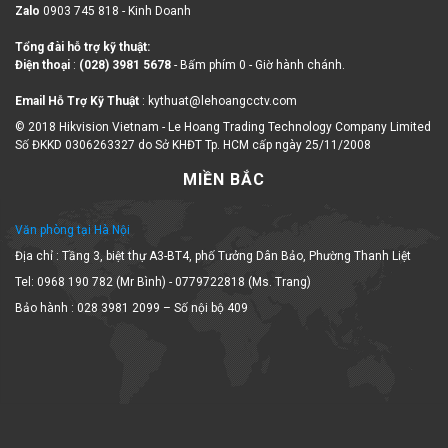
Zalo
0903 745 818 - Kinh Doanh
Tổng đài hỗ trợ kỹ thuật:
Điện thoại
:
(028) 3981 5678
- Bấm phím 0 - Giờ hành chánh.
Email Hỗ Trợ Kỹ Thuật
: kythuat@lehoangcctv.com
© 2018 Hikvision Vietnam - Le Hoang Trading Technology Company Limited
Số ĐKKD 0306263327 do Sở KHĐT Tp. HCM cấp ngày 25/11/2008
MIỀN BẮC
Văn phòng tại Hà Nội
Địa chỉ : Tầng 3, biệt thự A3-BT4, phố Tưởng Dân Bảo, Phường Thanh Liệt
Tel: 0968 190 782 (Mr Bình) - 0779722818 (Ms. Trang)
Bảo hành : 028 3981 2099 – Số nội bộ 409