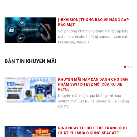
[HIKVISION] THÔNG BÁO VỀ NÂNG CẤP
BẢO MẬT
Với phương châm chủ động nâng cấp bảo
mật an ninh cho thiết bị camera quan sát
Hikvision, vừa qua…
BẢN TIN KHUYẾN MÃI
KHUYẾN MÃI HẤP DẪN DÀNH CHO SẢN
PHẨM SWITCH ES2 MỚI CỦA RUIJIE
REYEE
Khuyến mãi nhận quà khủng khi mua
switch mới ES2 Ruijie Reyee tại Lê Hoàng
CCTV
RINH NGAY TÚI ĐEO THỜI TRANG CỰC
CHẤT KHI MUA Ổ CỨNG SEAGATE