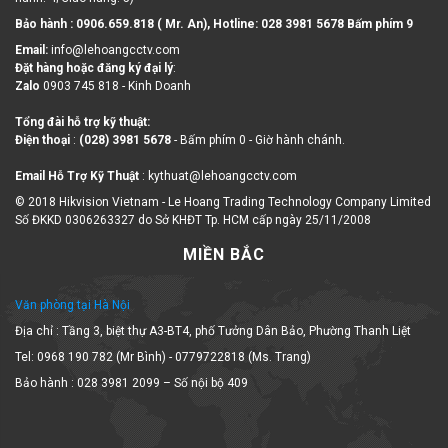
Bảo hành : 0906.659.818 ( Mr. An), Hotline:
028 3981 5678 Bấm phím 9
Email:
info@lehoangcctv.com
Đặt hàng hoặc đăng ký đại lý
:
Zalo
0903 745 818 - Kinh Doanh
Tổng đài hỗ trợ kỹ thuật:
Điện thoại
:
(028) 3981 5678
- Bấm phím 0 - Giờ hành chánh.
Email Hỗ Trợ Kỹ Thuật
: kythuat@lehoangcctv.com
© 2018 Hikvision Vietnam - Le Hoang Trading Technology Company Limited
Số ĐKKD 0306263327 do Sở KHĐT Tp. HCM cấp ngày 25/11/2008
MIỀN BẮC
Văn phòng tại Hà Nội
Địa chỉ : Tầng 3, biệt thự A3-BT4, phố Tưởng Dân Bảo, Phường Thanh Liệt
Tel: 0968 190 782 (Mr Bình) - 0779722818 (Ms. Trang)
Bảo hành : 028 3981 2099 – Số nội bộ 409