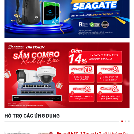
HỖ TRỢ CÁC ỨNG DỤNG
Firewall H3C: 2 Trong 1- Thiết bị tường lửa