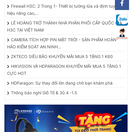
Firewall H3C: 2 Trong 1- Thiết bị tường lửa và định tuyến
hiệu năng cao,…
LÊ HOÀNG TRỞ THÀNH NHÀ PHÂN PHỐI CẤP QUỐC GIA
H3C TẠI VIỆT NAM
CAMERA TÍCH HỢP PIN MẶT TRỜI - SẢN PHẨM HOÀN
HẢO KIỂM SOÁT AN NINH…
ZKTECO SIÊU BÃO KHUYẾN MÃI MUA 5 TẶNG 1 K60
HIKVISION VÀ HDPARAGON KHUYẾN MÃI MUA 5 TẶNG 1
CỰC HOT
HDParagon: Sự thay đổi lớn đang chờ bạn khám phá
Thông báo nghỉ Giỗ Tổ & 30.4 -1.5