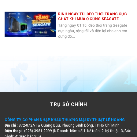
RINH NGAY TÚI ĐEO THỜI TRANG CỰC
CHẤT KHI MUA Ổ CỨNG SEAGATE
Tặng ngay 01 Túi đeo thời trang Seagate
cực ngầu, rộng rãi và tiện lợi cho anh em
đựng đồ…
TRỤ SỞ CHÍNH
CÔNG TY CỔ PHẦN NHẬP KHẨU THƯƠNG MẠI KỸ THUẬT LÊ HOÀNG
Địa chỉ
: 872-872A Tạ Quang Bửu, Phường Bình Đông, TP.Hồ Chí Minh
Điện thoại
: (028) 3981 2099 (K.Doanh: bấm số 1; Kế toán: 2; Kỹ thuật: 3; Bảo
hành: 4; Giao hàng: 5)