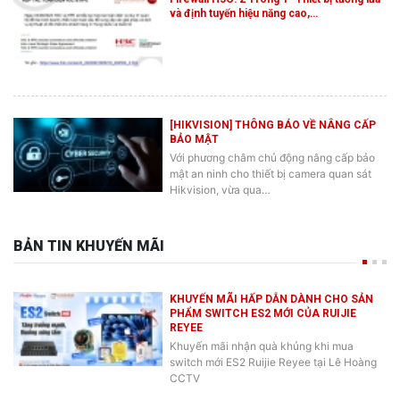
và định tuyến hiệu năng cao,…
[HIKVISION] THÔNG BÁO VỀ NÂNG CẤP
BẢO MẬT
Với phương châm chủ động nâng cấp bảo
mật an ninh cho thiết bị camera quan sát
Hikvision, vừa qua…
BẢN TIN KHUYẾN MÃI
KHUYẾN MÃI HẤP DẪN DÀNH CHO SẢN
PHẨM SWITCH ES2 MỚI CỦA RUIJIE
REYEE
Khuyến mãi nhận quà khủng khi mua
switch mới ES2 Ruijie Reyee tại Lê Hoàng
CCTV