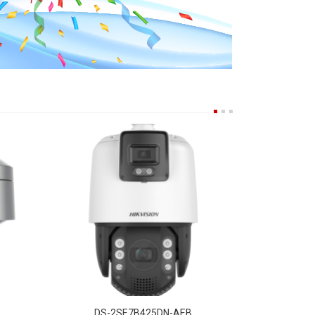
DS-2SE7B425DN-AEB