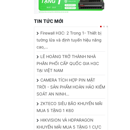
TIN TỨC MỚI
Firewall H3C: 2 Trong 1- Thiết bị
tường lửa và định tuyến hiệu năng
cao,…
LÊ HOÀNG TRỞ THÀNH NHÀ
PHÂN PHỐI CẤP QUỐC GIA H3C
TẠI VIỆT NAM
CAMERA TÍCH HỢP PIN MẶT
TRỜI - SẢN PHẨM HOÀN HẢO KIỂM
SOÁT AN NINH…
ZKTECO SIÊU BÃO KHUYẾN MÃI
MUA 5 TẶNG 1 K60
HIKVISION VÀ HDPARAGON
KHUYẾN MÃI MUA 5 TẶNG 1 CỰC