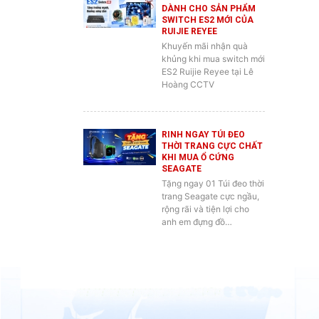
DÀNH CHO SẢN PHẨM
SWITCH ES2 MỚI CỦA
RUIJIE REYEE
Khuyến mãi nhận quà
khủng khi mua switch mới
ES2 Ruijie Reyee tại Lê
Hoàng CCTV
RINH NGAY TÚI ĐEO
THỜI TRANG CỰC CHẤT
KHI MUA Ổ CỨNG
SEAGATE
Tặng ngay 01 Túi đeo thời
trang Seagate cực ngầu,
rộng rãi và tiện lợi cho
anh em đựng đồ…