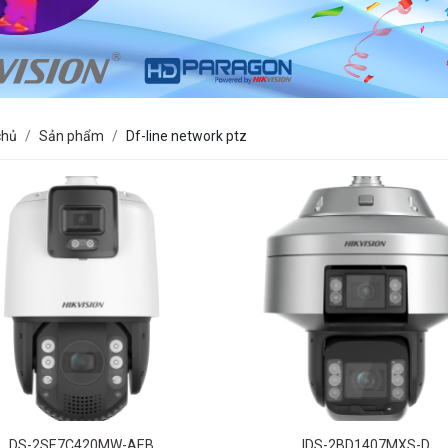
chủ
Sản phẩm
Df-line network ptz
DS-2SE7C420MW-AEB
IDS-2BD1407MXS-D