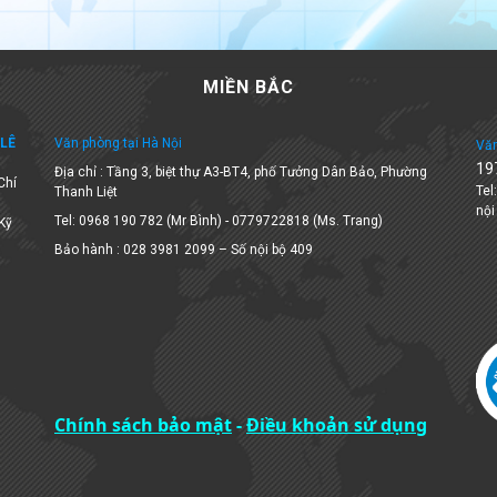
MIỀN BẮC
LÊ
Văn phòng tại Hà Nội
Văn
19
Địa chỉ : Tầng 3, biệt thự A3-BT4, phố Tưởng Dân Bảo, Phường
Chí
Tel
Thanh Liệt
nội
Tel: 0968 190 782 (Mr Bình) - 0779722818 (Ms. Trang)
 Kỹ
Bảo hành : 028 3981 2099 – Số nội bộ 409
Chính sách bảo mật
-
Điều khoản sử dụng