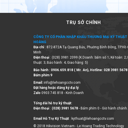
TRỤ SỞ CHÍNH
CÔNG TY CỔ PHẦN NHẬP KHẨU THƯƠNG MẠI KỸ THUẬT 
HOÀNG
Địa chỉ
: 872-872A Tạ Quang Bửu, Phường Bình Đông, TP.Hồ 
Minh
Điện thoại
: (028) 3981 2099 (K.Doanh: bấm số 1; Kế toán: 2;
thuật: 3; Bảo hành: 4; Giao hàng: 5)
Bảo hành : 0906.659.818 ( Mr. An), Hotline:
028 3981 5678
Bấm phím 9
Email:
info@lehoangcctv.com
Đặt hàng hoặc đăng ký đại lý
:
Zalo
0903 745 818 - Kinh Doanh
Tổng đài hỗ trợ kỹ thuật:
Điện thoại
:
(028) 3981 5678
- Bấm phím 0 - Giờ hành chánh.
Email Hỗ Trợ Kỹ Thuật
: kythuat@lehoangcctv.com
© 2018 Hikvision Vietnam - Le Hoang Trading Technology