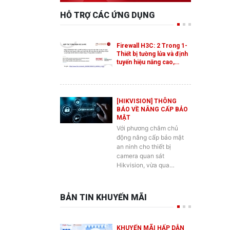
HỖ TRỢ CÁC ỨNG DỤNG
Firewall H3C: 2 Trong 1-
Thiết bị tường lửa và định
tuyến hiệu năng cao,…
[HIKVISION] THÔNG
BÁO VỀ NÂNG CẤP BẢO
MẬT
Với phương châm chủ
động nâng cấp bảo mật
an ninh cho thiết bị
camera quan sát
Hikvision, vừa qua…
BẢN TIN KHUYẾN MÃI
KHUYẾN MÃI HẤP DẪN