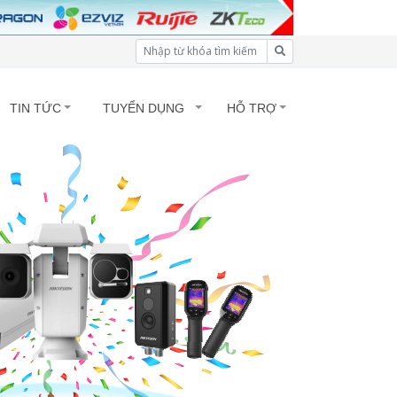
TIN TỨC
TUYỂN DỤNG
HỖ TRỢ