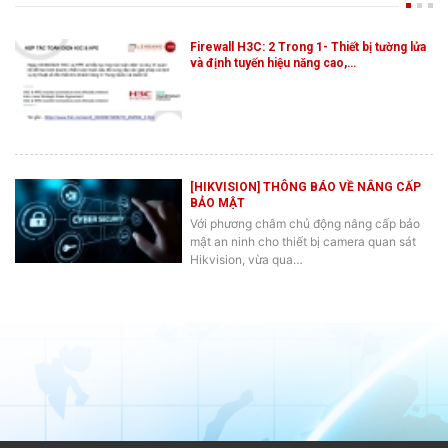
Firewall H3C: 2 Trong 1- Thiết bị tường lửa
và định tuyến hiệu năng cao,…
[HIKVISION] THÔNG BÁO VỀ NÂNG CẤP
BẢO MẬT
Với phương châm chủ động nâng cấp bảo
mật an ninh cho thiết bị camera quan sát
Hikvision, vừa qua…