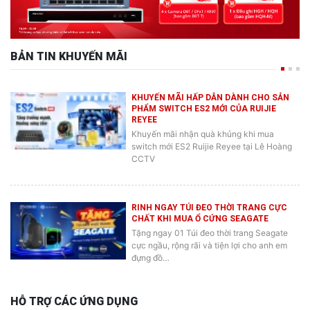
BẢN TIN KHUYẾN MÃI
KHUYẾN MÃI HẤP DẪN DÀNH CHO SẢN
PHẨM SWITCH ES2 MỚI CỦA RUIJIE
REYEE
Khuyến mãi nhận quà khủng khi mua
switch mới ES2 Ruijie Reyee tại Lê Hoàng
CCTV
RINH NGAY TÚI ĐEO THỜI TRANG CỰC
CHẤT KHI MUA Ổ CỨNG SEAGATE
Tặng ngay 01 Túi đeo thời trang Seagate
cực ngầu, rộng rãi và tiện lợi cho anh em
đựng đồ…
HỖ TRỢ CÁC ỨNG DỤNG