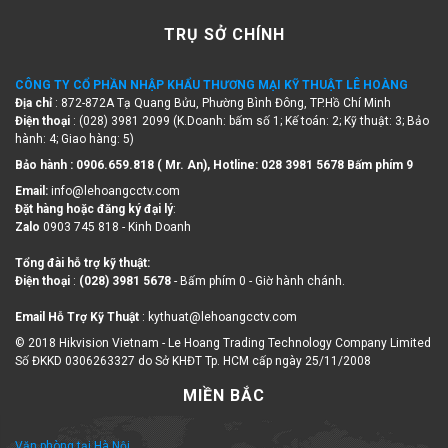
TRỤ SỞ CHÍNH
CÔNG TY CỔ PHẦN NHẬP KHẨU THƯƠNG MẠI KỸ THUẬT LÊ HOÀNG
Địa chỉ
: 872-872A Tạ Quang Bửu, Phường Bình Đông, TP.Hồ Chí Minh
Điện thoại
: (028) 3981 2099 (K.Doanh: bấm số 1; Kế toán: 2; Kỹ thuật: 3; Bảo
hành: 4; Giao hàng: 5)
Bảo hành : 0906.659.818 ( Mr. An), Hotline:
028 3981 5678 Bấm phím 9
Email:
info@lehoangcctv.com
Đặt hàng hoặc đăng ký đại lý
:
Zalo
0903 745 818 - Kinh Doanh
Tổng đài hỗ trợ kỹ thuật:
Điện thoại
:
(028) 3981 5678
- Bấm phím 0 - Giờ hành chánh.
Email Hỗ Trợ Kỹ Thuật
: kythuat@lehoangcctv.com
© 2018 Hikvision Vietnam - Le Hoang Trading Technology Company Limited
Số ĐKKD 0306263327 do Sở KHĐT Tp. HCM cấp ngày 25/11/2008
MIỀN BẮC
Văn phòng tại Hà Nội