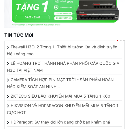
TIN TỨC MỚI
Firewall H3C: 2 Trong 1- Thiết bị tường lửa và định tuyến
hiệu năng cao,…
LÊ HOÀNG TRỞ THÀNH NHÀ PHÂN PHỐI CẤP QUỐC GIA
H3C TẠI VIỆT NAM
CAMERA TÍCH HỢP PIN MẶT TRỜI - SẢN PHẨM HOÀN
HẢO KIỂM SOÁT AN NINH…
ZKTECO SIÊU BÃO KHUYẾN MÃI MUA 5 TẶNG 1 K60
HIKVISION VÀ HDPARAGON KHUYẾN MÃI MUA 5 TẶNG 1
CỰC HOT
HDParagon: Sự thay đổi lớn đang chờ bạn khám phá