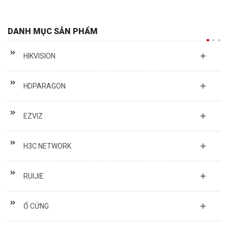
DANH MỤC SẢN PHẨM
HIKVISION
HDPARAGON
EZVIZ
H3C NETWORK
RUIJIE
Ổ CỨNG