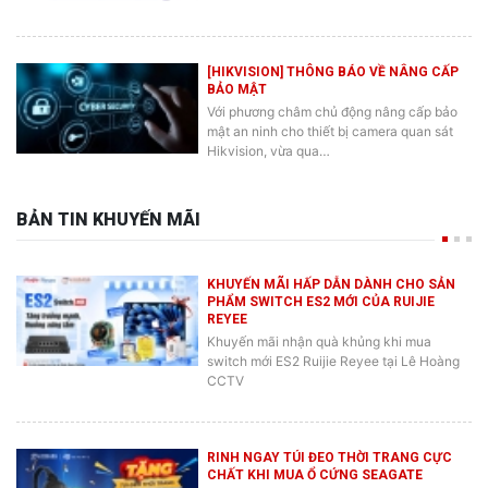
[HIKVISION] THÔNG BÁO VỀ NÂNG CẤP
BẢO MẬT
Với phương châm chủ động nâng cấp bảo
mật an ninh cho thiết bị camera quan sát
Hikvision, vừa qua…
BẢN TIN KHUYẾN MÃI
KHUYẾN MÃI HẤP DẪN DÀNH CHO SẢN
PHẨM SWITCH ES2 MỚI CỦA RUIJIE
REYEE
Khuyến mãi nhận quà khủng khi mua
switch mới ES2 Ruijie Reyee tại Lê Hoàng
CCTV
RINH NGAY TÚI ĐEO THỜI TRANG CỰC
CHẤT KHI MUA Ổ CỨNG SEAGATE