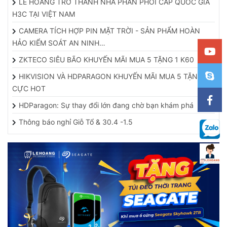
LÊ HOÀNG TRỞ THÀNH NHÀ PHÂN PHỐI CẤP QUỐC GIA
H3C TẠI VIỆT NAM
CAMERA TÍCH HỢP PIN MẶT TRỜI - SẢN PHẨM HOÀN
HẢO KIỂM SOÁT AN NINH…
ZKTECO SIÊU BÃO KHUYẾN MÃI MUA 5 TẶNG 1 K60
HIKVISION VÀ HDPARAGON KHUYẾN MÃI MUA 5 TẶNG 1
CỰC HOT
HDParagon: Sự thay đổi lớn đang chờ bạn khám phá
Thông báo nghỉ Giỗ Tổ & 30.4 -1.5