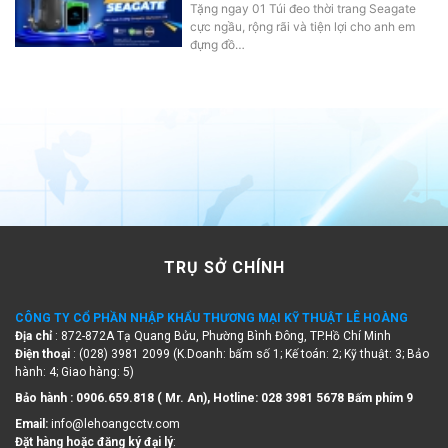
Tặng ngay 01 Túi đeo thời trang Seagate
cực ngầu, rộng rãi và tiện lợi cho anh em
đựng đồ…
TRỤ SỞ CHÍNH
CÔNG TY CỔ PHẦN NHẬP KHẨU THƯƠNG MẠI KỸ THUẬT LÊ HOÀNG
Địa chỉ
: 872-872A Tạ Quang Bửu, Phường Bình Đông, TP.Hồ Chí Minh
Điện thoại
: (028) 3981 2099 (K.Doanh: bấm số 1; Kế toán: 2; Kỹ thuật: 3; Bảo
hành: 4; Giao hàng: 5)
Bảo hành : 0906.659.818 ( Mr. An), Hotline:
028 3981 5678 Bấm phím 9
Email:
info@lehoangcctv.com
Đặt hàng hoặc đăng ký đại lý
: