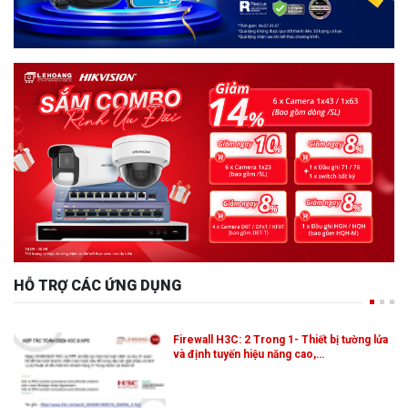
HỖ TRỢ CÁC ỨNG DỤNG
Firewall H3C: 2 Trong 1- Thiết bị tường lửa
và định tuyến hiệu năng cao,…