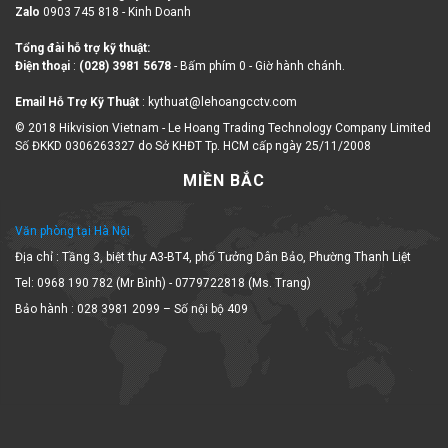
Zalo
0903 745 818 - Kinh Doanh
Tổng đài hỗ trợ kỹ thuật:
Điện thoại
:
(028) 3981 5678
- Bấm phím 0 - Giờ hành chánh.
Email Hỗ Trợ Kỹ Thuật
: kythuat@lehoangcctv.com
© 2018 Hikvision Vietnam - Le Hoang Trading Technology Company Limited
Số ĐKKD 0306263327 do Sở KHĐT Tp. HCM cấp ngày 25/11/2008
MIỀN BẮC
Văn phòng tại Hà Nội
Địa chỉ : Tầng 3, biệt thự A3-BT4, phố Tưởng Dân Bảo, Phường Thanh Liệt
Tel: 0968 190 782 (Mr Bình) - 0779722818 (Ms. Trang)
Bảo hành : 028 3981 2099 – Số nội bộ 409