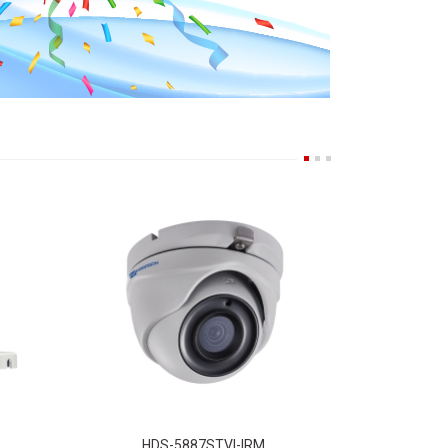
HDS-5887STVI-IRM
Bullet
2 MP Ultra Low-Light EXIR Turret