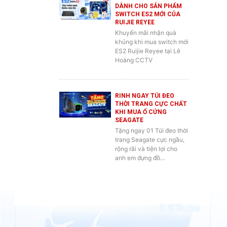
RUIJIE REYEE
Khuyến mãi nhận quà
khủng khi mua switch mới
ES2 Ruijie Reyee tại Lê
Hoàng CCTV
RINH NGAY TÚI ĐEO
THỜI TRANG CỰC CHẤT
KHI MUA Ổ CỨNG
SEAGATE
Tặng ngay 01 Túi đeo thời
trang Seagate cực ngầu,
rộng rãi và tiện lợi cho
anh em đựng đồ…