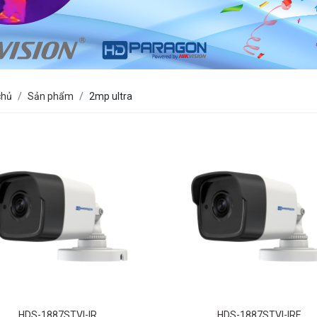
chủ
Sản phẩm
2mp ultra
HDS-1887STVI-IR
HDS-1887STVI-IRE
P Ultra Low-Light EXIR Bullet
2 MP Ultra Low-Light PoC EXIR 