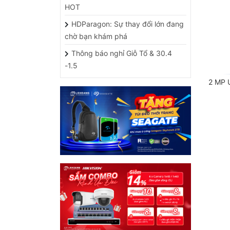
HDParagon: Sự thay đổi lớn đang
chờ bạn khám phá
Thông báo nghỉ Giỗ Tổ & 30.4
-1.5
2 MP U
HỖ TRỢ CÁC ỨNG DỤNG