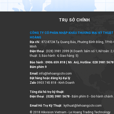
TRỤ SỞ CHÍNH
CÔNG TY CỔ PHẦN NHẬP KHẨU THƯƠNG MẠI KỸ THUẬT 
HOÀNG
Địa chỉ
: 872-872A Tạ Quang Bửu, Phường Bình Đông, TP.Hồ 
Minh
Điện thoại
: (028) 3981 2099 (K.Doanh: bấm số 1; Kế toán: 2;
thuật: 3; Bảo hành: 4; Giao hàng: 5)
Bảo hành : 0906.659.818 ( Mr. An), Hotline:
028 3981 5678
Bấm phím 9
Email:
info@lehoangcctv.com
Đặt hàng hoặc đăng ký đại lý
:
Zalo
0903 745 818 - Kinh Doanh
Tổng đài hỗ trợ kỹ thuật:
Điện thoại
:
(028) 3981 5678
- Bấm phím 0 - Giờ hành chánh.
Email Hỗ Trợ Kỹ Thuật
: kythuat@lehoangcctv.com
© 2018 Hikvision Vietnam - Le Hoang Trading Technology
Company Limited
Số ĐKKD 0306263327 do Sở KHĐT Tp. HCM cấp ngày