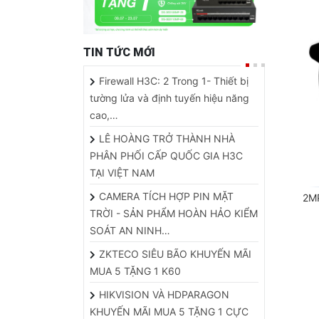
TIN TỨC MỚI
Firewall H3C: 2 Trong 1- Thiết bị
tường lửa và định tuyến hiệu năng
cao,…
LÊ HOÀNG TRỞ THÀNH NHÀ
PHÂN PHỐI CẤP QUỐC GIA H3C
TẠI VIỆT NAM
CAMERA TÍCH HỢP PIN MẶT
2MP
TRỜI - SẢN PHẨM HOÀN HẢO KIỂM
SOÁT AN NINH…
ZKTECO SIÊU BÃO KHUYẾN MÃI
MUA 5 TẶNG 1 K60
HIKVISION VÀ HDPARAGON
KHUYẾN MÃI MUA 5 TẶNG 1 CỰC
HOT