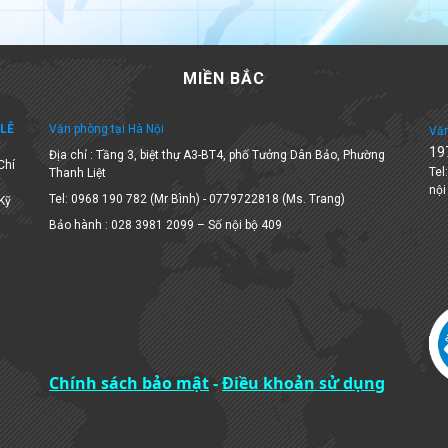
MIỀN BẮC
LÊ
Văn phòng tại Hà Nội
Văn
19
Địa chỉ : Tầng 3, biệt thự A3-BT4, phố Tưởng Dân Bảo, Phường
Chí
Tel
Thanh Liệt
nội
Tel: 0968 190 782 (Mr Bình) - 0779722818 (Ms. Trang)
 Kỹ
Bảo hành : 028 3981 2099 – Số nội bộ 409
Chính sách bảo mật
-
Điều khoản sử dụng