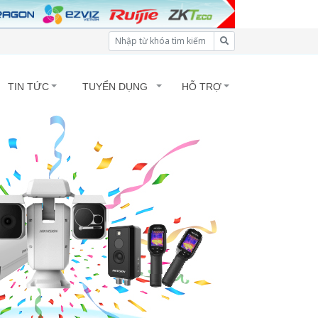
TIN TỨC
TUYỂN DỤNG
HỖ TRỢ