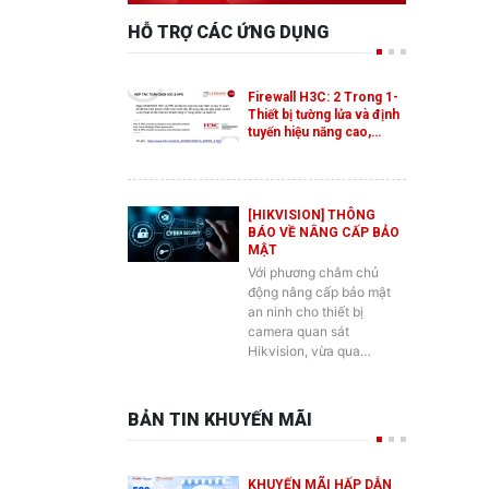
Firewall H3C: 2 Trong 1-
Thiết bị tường lửa và định
tuyến hiệu năng cao,…
[HIKVISION] THÔNG
BÁO VỀ NÂNG CẤP BẢO
MẬT
Với phương châm chủ
động nâng cấp bảo mật
an ninh cho thiết bị
camera quan sát
Hikvision, vừa qua…
BẢN TIN KHUYẾN MÃI
KHUYẾN MÃI HẤP DẪN
DÀNH CHO SẢN PHẨM
SWITCH ES2 MỚI CỦA