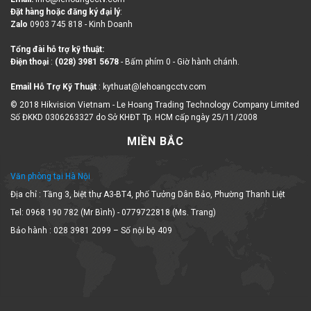
Đặt hàng hoặc đăng ký đại lý
:
Zalo
0903 745 818 - Kinh Doanh
Tổng đài hỗ trợ kỹ thuật:
Điện thoại
:
(028) 3981 5678
- Bấm phím 0 - Giờ hành chánh.
Email Hỗ Trợ Kỹ Thuật
: kythuat@lehoangcctv.com
© 2018 Hikvision Vietnam - Le Hoang Trading Technology Company Limited
Số ĐKKD 0306263327 do Sở KHĐT Tp. HCM cấp ngày 25/11/2008
MIỀN BẮC
Văn phòng tại Hà Nội
Địa chỉ : Tầng 3, biệt thự A3-BT4, phố Tưởng Dân Bảo, Phường Thanh Liệt
Tel: 0968 190 782 (Mr Bình) - 0779722818 (Ms. Trang)
Bảo hành : 028 3981 2099 – Số nội bộ 409