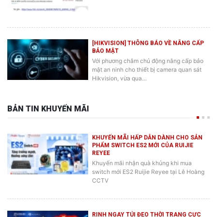
[HIKVISION] THÔNG BÁO VỀ NÂNG CẤP
BẢO MẬT
Với phương châm chủ động nâng cấp bảo
mật an ninh cho thiết bị camera quan sát
Hikvision, vừa qua…
BẢN TIN KHUYẾN MÃI
KHUYẾN MÃI HẤP DẪN DÀNH CHO SẢN
PHẨM SWITCH ES2 MỚI CỦA RUIJIE
REYEE
Khuyến mãi nhận quà khủng khi mua
switch mới ES2 Ruijie Reyee tại Lê Hoàng
CCTV
RINH NGAY TÚI ĐEO THỜI TRANG CỰC
CHẤT KHI MUA Ổ CỨNG SEAGATE