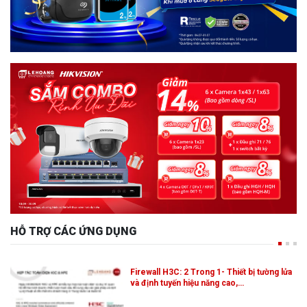
HỖ TRỢ CÁC ỨNG DỤNG
Firewall H3C: 2 Trong 1- Thiết bị tường lửa
và định tuyến hiệu năng cao,…