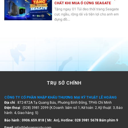
Tặng ngay 01 Túi đeo thời trang Seagate
cực ngầu, rộng rãi và tiện lợi cho anh em
đựng đồ…
TRỤ SỞ CHÍNH
CÔNG TY CỔ PHẦN NHẬP KHẨU THƯƠNG MẠI KỸ THUẬT LÊ HOÀNG
Địa chỉ
: 872-872A Tạ Quang Bửu, Phường Bình Đông, TP.Hồ Chí Minh
Điện thoại
: (028) 3981 2099 (K.Doanh: bấm số 1; Kế toán: 2; Kỹ thuật: 3; Bảo
hành: 4; Giao hàng: 5)
Bảo hành : 0906.659.818 ( Mr. An), Hotline:
028 3981 5678 Bấm phím 9
Email:
info@lehoangcctv.com