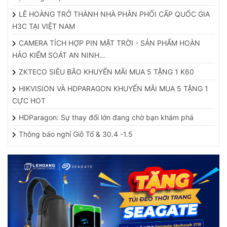
LÊ HOÀNG TRỞ THÀNH NHÀ PHÂN PHỐI CẤP QUỐC GIA
H3C TẠI VIỆT NAM
CAMERA TÍCH HỢP PIN MẶT TRỜI - SẢN PHẨM HOÀN
HẢO KIỂM SOÁT AN NINH…
ZKTECO SIÊU BÃO KHUYẾN MÃI MUA 5 TẶNG 1 K60
HIKVISION VÀ HDPARAGON KHUYẾN MÃI MUA 5 TẶNG 1
CỰC HOT
HDParagon: Sự thay đổi lớn đang chờ bạn khám phá
Thông báo nghỉ Giỗ Tổ & 30.4 -1.5