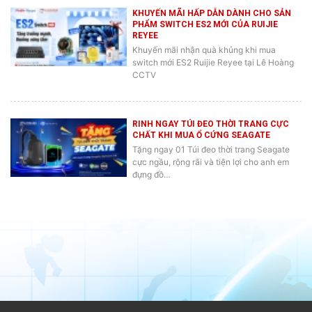
KHUYẾN MÃI HẤP DẪN DÀNH CHO SẢN
PHẨM SWITCH ES2 MỚI CỦA RUIJIE
REYEE
Khuyến mãi nhận quà khủng khi mua
switch mới ES2 Ruijie Reyee tại Lê Hoàng
CCTV
RINH NGAY TÚI ĐEO THỜI TRANG CỰC
CHẤT KHI MUA Ổ CỨNG SEAGATE
Tặng ngay 01 Túi đeo thời trang Seagate
cực ngầu, rộng rãi và tiện lợi cho anh em
đựng đồ…