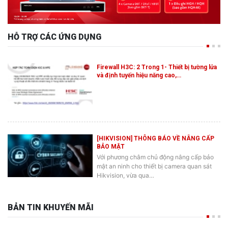
HỖ TRỢ CÁC ỨNG DỤNG
Firewall H3C: 2 Trong 1- Thiết bị tường lửa
và định tuyến hiệu năng cao,…
[HIKVISION] THÔNG BÁO VỀ NÂNG CẤP
BẢO MẬT
Với phương châm chủ động nâng cấp bảo
mật an ninh cho thiết bị camera quan sát
Hikvision, vừa qua…
BẢN TIN KHUYẾN MÃI