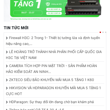
TIN TỨC MỚI
Firewall H3C: 2 Trong 1- Thiết bị tường lửa và định tuyến
hiệu năng cao,…
LÊ HOÀNG TRỞ THÀNH NHÀ PHÂN PHỐI CẤP QUỐC GIA
H3C TẠI VIỆT NAM
CAMERA TÍCH HỢP PIN MẶT TRỜI - SẢN PHẨM HOÀN
HẢO KIỂM SOÁT AN NINH…
ZKTECO SIÊU BÃO KHUYẾN MÃI MUA 5 TẶNG 1 K60
HIKVISION VÀ HDPARAGON KHUYẾN MÃI MUA 5 TẶNG 1
CỰC HOT
HDParagon: Sự thay đổi lớn đang chờ bạn khám phá
Thông báo nghỉ Giỗ Tổ & 30.4 -1.5