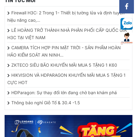
Firewall H3C: 2 Trong 1- Thiết bị tường lửa và định tuyến
hiệu năng cao,…
LÊ HOÀNG TRỞ THÀNH NHÀ PHÂN PHỐI CẤP QUỐC GIA
H3C TẠI VIỆT NAM
CAMERA TÍCH HỢP PIN MẶT TRỜI - SẢN PHẨM HOÀN
HẢO KIỂM SOÁT AN NINH…
ZKTECO SIÊU BÃO KHUYẾN MÃI MUA 5 TẶNG 1 K60
HIKVISION VÀ HDPARAGON KHUYẾN MÃI MUA 5 TẶNG 1
CỰC HOT
HDParagon: Sự thay đổi lớn đang chờ bạn khám phá
Thông báo nghỉ Giỗ Tổ & 30.4 -1.5