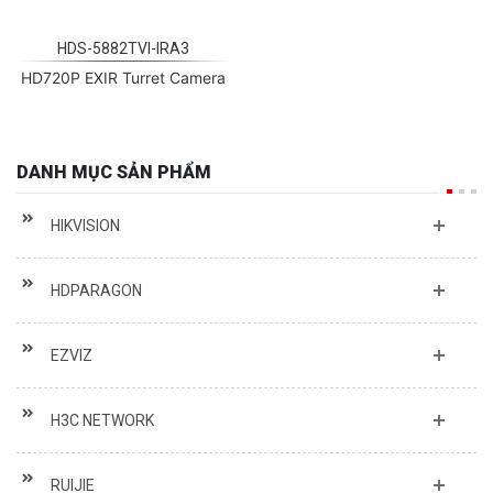
HDS-5882TVI-IRA3
HD720P EXIR Turret Camera
DANH MỤC SẢN PHẨM
HIKVISION
HDPARAGON
EZVIZ
H3C NETWORK
RUIJIE