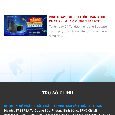
RINH NGAY TÚI ĐEO THỜI TRANG CỰC
CHẤT KHI MUA Ổ CỨNG SEAGATE
Tặng ngay 01 Túi đeo thời trang Seagate
cực ngầu, rộng rãi và tiện lợi cho anh em
đựng đồ…
TRỤ SỞ CHÍNH
CÔNG TY CỔ PHẦN NHẬP KHẨU THƯƠNG MẠI KỸ THUẬT LÊ HOÀNG
Địa chỉ
: 872-872A Tạ Quang Bửu, Phường Bình Đông, TP.Hồ Chí Minh
Điện thoại
: (028) 3981 2099 (K.Doanh: bấm số 1; Kế toán: 2; Kỹ thuật: 3; Bảo