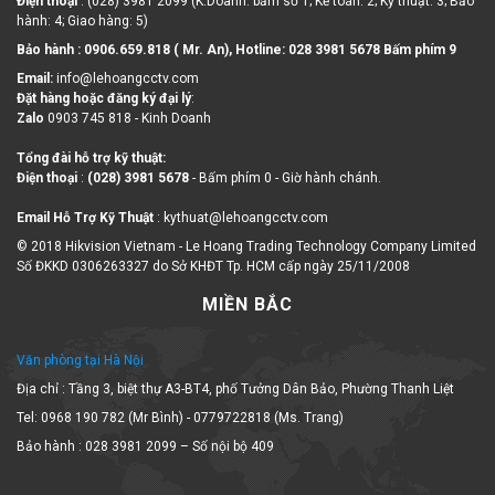
hành: 4; Giao hàng: 5)
Bảo hành : 0906.659.818 ( Mr. An), Hotline:
028 3981 5678 Bấm phím 9
Email:
info@lehoangcctv.com
Đặt hàng hoặc đăng ký đại lý
:
Zalo
0903 745 818 - Kinh Doanh
Tổng đài hỗ trợ kỹ thuật:
Điện thoại
:
(028) 3981 5678
- Bấm phím 0 - Giờ hành chánh.
Email Hỗ Trợ Kỹ Thuật
: kythuat@lehoangcctv.com
© 2018 Hikvision Vietnam - Le Hoang Trading Technology Company Limited
Số ĐKKD 0306263327 do Sở KHĐT Tp. HCM cấp ngày 25/11/2008
MIỀN BẮC
Văn phòng tại Hà Nội
Địa chỉ : Tầng 3, biệt thự A3-BT4, phố Tưởng Dân Bảo, Phường Thanh Liệt
Tel: 0968 190 782 (Mr Bình) - 0779722818 (Ms. Trang)
Bảo hành : 028 3981 2099 – Số nội bộ 409