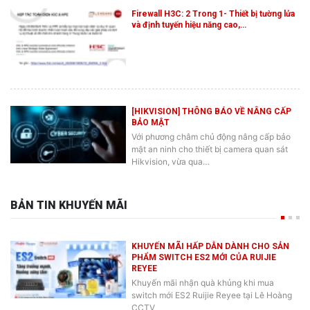
Firewall H3C: 2 Trong 1- Thiết bị tường lửa
và định tuyến hiệu năng cao,…
[HIKVISION] THÔNG BÁO VỀ NÂNG CẤP
BẢO MẬT
Với phương châm chủ động nâng cấp bảo
mật an ninh cho thiết bị camera quan sát
Hikvision, vừa qua…
BẢN TIN KHUYẾN MÃI
KHUYẾN MÃI HẤP DẪN DÀNH CHO SẢN
PHẨM SWITCH ES2 MỚI CỦA RUIJIE
REYEE
Khuyến mãi nhận quà khủng khi mua
switch mới ES2 Ruijie Reyee tại Lê Hoàng
CCTV