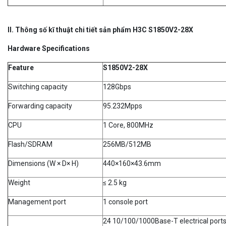
II. Thông số kĩ thuật chi tiết sản phẩm H3C S1850V2-28X
Hardware Specifications
Feature
S1850V2-28X
Switching capacity
128Gbps
Forwarding capacity
95.232Mpps
CPU
1 Core, 800MHz
Flash/SDRAM
256MB/512MB
Dimensions (W × D× H)
440×160×43.6mm
Weight
≤ 2.5 kg
Management port
1 console port
24 10/100/1000Base-T electrical port