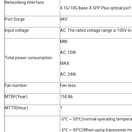
Networking interface
4 1G/10G Base-X SFP Plus optical port
Port Surge
6KV
Input voltage
AC: The rated voltage range is 100V to
MIN:
AC: 10W
Total power consumption
MAX:
AC: 24W
Fan number
Fan-less
MTBF(Year)
150.86
MTTR(Hour)
1
-5℃ ~ 50℃(normal operating tempera
-5℃ ~ 45℃(When using transceiver mo