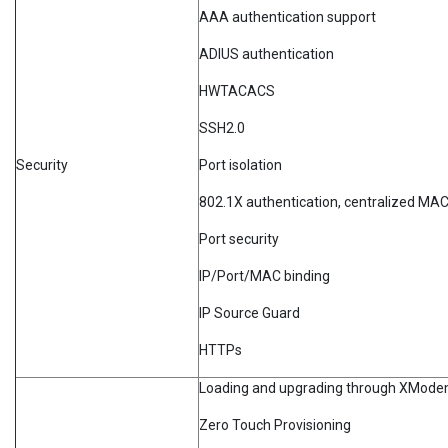
AAA authentication support
ADIUS authentication
HWTACACS
SSH2.0
Security
Port isolation
802.1X authentication, centralized MAC
Port security
IP/Port/MAC binding
IP Source Guard
HTTPs
Loading and upgrading through XMod
Zero Touch Provisioning