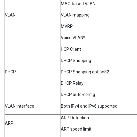
MAC-based VLAN
VLAN
VLAN mapping
MVRP
Voice VLAN*
HCP Client
DHCP Snooping
DHCP
DHCP Snooping option82
DHCP Relay
DHCP auto-config
VLAN interface
Both IPv4 and IPv6 supported
ARP Detection
ARP
ARP speed limit