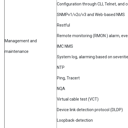
Configuration through CLI, Telnet, and 
SNMPv1/v2c/v3 and Web-based NMS
Restful
Remote monitoring (RMON ) alarm, even
Management and
IMC NMS
maintenance
System log, alarming based on severiti
NTP
Ping, Tracert
NQA
Virtual cable test (VCT)
Device link detection protocol (DLDP)
Loopback-detection