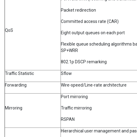
Packet redirection
Committed access rate (CAR)
QoS
Eight output queues on each port
Flexible queue scheduling algorithms b
SP+WRR
802.1p DSCP remarking
Traffic Statistic
Sflow
Forwarding
Wire-speed/Line-rate architecture
Port mirroring
Mirroring
Traffic mirroring
RSPAN
Hierarchical user management and pas