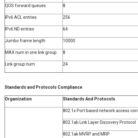
QOS forward queues
8
IPv6 ACL entries
256
IPv6 ND entries
64
Jumbo frame length
10000
MAX num in one link group
8
Link group num
24
Standards and Protocols Compliance
Organization
Standards And Protocols
802.1x Port based network access cont
802.1ab Link Layer Discovery Protocol
802.1ak MVRP and MRP