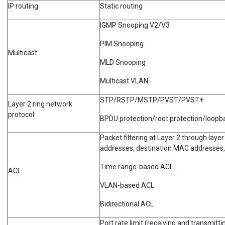
IP routing
Static routing
IGMP Snooping V2/V3
PIM Snooping
Multicast
MLD Snooping
Multicast VLAN
STP/RSTP/MSTP/PVST/PVST+
Layer 2 ring network
protocol
BPDU protection/root protection/loopb
Packet filtering at Layer 2 through laye
addresses, destination MAC addresses,
Time range-based ACL
ACL
VLAN-based ACL
Bidirectional ACL
Port rate limit (receiving and transmitti