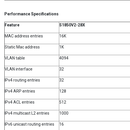
Performance Specifications
Feature
S1850V2-28X
MAC address entries
16K
Static Mac address
1K
VLAN table
4094
VLAN interface
32
IPv4 routing entries
32
IPv4 ARP entries
128
IPv4 ACL entries
512
IPv4 multicast L2 entries
1000
IPv6 unicast routing entries
16