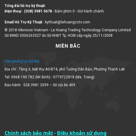
Tổng đài hỗ trợ kỹ thuật:
Điện thoại
:
(028) 3981 5678
- Bấm phím 0 - Giờ hành chánh.
Email Hỗ Trợ Kỹ Thuật
: kythuat@lehoangcctv.com
© 2018 Hikvision Vietnam - Le Hoang Trading Technology Company Limited
Số ĐKKD 0306263327 do Sở KHĐT Tp. HCM cấp ngày 25/11/2008
MIỀN BẮC
Văn phòng tại Hà Nội
Địa chỉ : Tầng 3, biệt thự A3-BT4, phố Tưởng Dân Bảo, Phường Thanh Liệt
Tel: 0968 190 782 (Mr Bình) - 0779722818 (Ms. Trang)
Bảo hành : 028 3981 2099 – Số nội bộ 409
Chính sách bảo mật
-
Điều khoản sử dụng