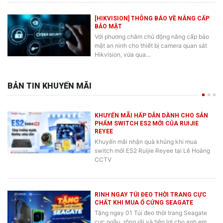
[HIKVISION] THÔNG BÁO VỀ NÂNG CẤP
BẢO MẬT
Với phương châm chủ động nâng cấp bảo
mật an ninh cho thiết bị camera quan sát
Hikvision, vừa qua…
BẢN TIN KHUYẾN MÃI
KHUYẾN MÃI HẤP DẪN DÀNH CHO SẢN
PHẨM SWITCH ES2 MỚI CỦA RUIJIE
REYEE
Khuyến mãi nhận quà khủng khi mua
switch mới ES2 Ruijie Reyee tại Lê Hoàng
CCTV
RINH NGAY TÚI ĐEO THỜI TRANG CỰC
CHẤT KHI MUA Ổ CỨNG SEAGATE
Tặng ngay 01 Túi đeo thời trang Seagate
cực ngầu, rộng rãi và tiện lợi cho anh em