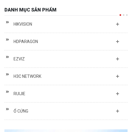
DANH MỤC SẢN PHẨM
HIKVISION
HDPARAGON
EZVIZ
H3C NETWORK
RUIJIE
Ổ CỨNG