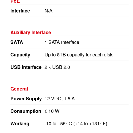
Interface
N/A
Auxiliary Interface
SATA
1 SATA interface
Capacity
Up to 8TB capacity for each disk
USB Interface
2 × USB 2.0
General
Power Supply
12 VDC, 1.5 A
Consumption
≤ 10 W
Working
-10 to +55º C (+14 to +131º F)
Temperature