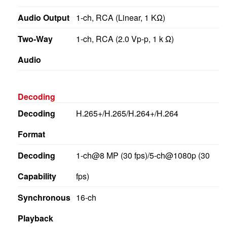
Audio Output
1-ch, RCA (Linear, 1 KΩ)
Two-Way
1-ch, RCA (2.0 Vp-p, 1 k Ω)
Audio
Decoding
Decoding
H.265+/H.265/H.264+/H.264
Format
Decoding
1-ch@8 MP (30 fps)/5-ch@1080p (30
Capability
fps)
Synchronous
16-ch
Playback