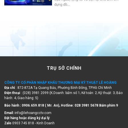
đựng đồ…
TRỤ SỞ CHÍNH
CÔNG TY CỔ PHẦN NHẬP KHẨU THƯƠNG MẠI KỸ THUẬT LÊ HOÀNG
Địa chỉ
: 872-872A Tạ Quang Bửu, Phường Bình Đông, TP.Hồ Chí Minh
Điện thoại
: (028) 3981 2099 (K.Doanh: bấm số 1; Kế toán: 2; Kỹ thuật: 3; Bảo
hành: 4; Giao hàng: 5)
Bảo hành : 0906.659.818 ( Mr. An), Hotline:
028 3981 5678 Bấm phím 9
Email:
info@lehoangcctv.com
Đặt hàng hoặc đăng ký đại lý
:
Zalo
0903 745 818 - Kinh Doanh