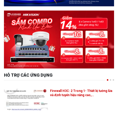
HỖ TRỢ CÁC ỨNG DỤNG
Firewall H3C: 2 Trong 1- Thiết bị tường lửa
và định tuyến hiệu năng cao,…