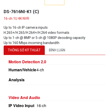
DS-7616NI-K1 (C)
16-ch 1U 4K NVR
Up to 16-ch IP camera inputs
H.265+/H.265/H.264+/H.264 video formats
Up to 1-ch @ 8MP or 5-ch @ 1080P decoding capacity
Up to 160 Mbps incoming bandwidth
THÔNG SỐ KỸ THUẬT
BÌNH LUẬN
Motion Detection 2.0
Human/Vehicle
4-ch
Analysis
Video And Audio
IP Video Input
16-ch