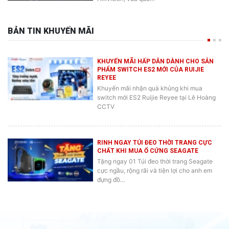
BẢN TIN KHUYẾN MÃI
KHUYẾN MÃI HẤP DẪN DÀNH CHO SẢN
PHẨM SWITCH ES2 MỚI CỦA RUIJIE
REYEE
Khuyến mãi nhận quà khủng khi mua
switch mới ES2 Ruijie Reyee tại Lê Hoàng
CCTV
RINH NGAY TÚI ĐEO THỜI TRANG CỰC
CHẤT KHI MUA Ổ CỨNG SEAGATE
Tặng ngay 01 Túi đeo thời trang Seagate
cực ngầu, rộng rãi và tiện lợi cho anh em
đựng đồ…