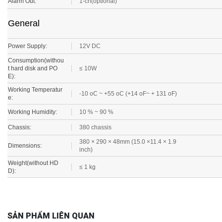
General
Power Supply:
12V DC
Consumption(withou
t hard disk and PO
≤ 10W
E):
Working Temperatur
-10 oC ~ +55 oC (+14 oF~ + 131 oF)
e:
Working Humidity:
10 % ~ 90 %
Chassis:
380 chassis
380 × 290 × 48mm (15.0 ×11.4 × 1.9
Dimensions:
inch)
Weight(without HD
≤ 1 kg
D):
SẢN PHẨM LIÊN QUAN