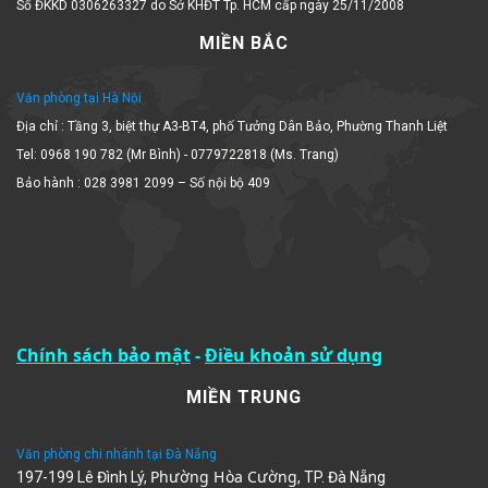
MIỀN BẮC
Văn phòng tại Hà Nội
Địa chỉ : Tầng 3, biệt thự A3-BT4, phố Tưởng Dân Bảo, Phường Thanh Liệt
Tel: 0968 190 782 (Mr Bình) - 0779722818 (Ms. Trang)
Bảo hành : 028 3981 2099 – Số nội bộ 409
Chính sách bảo mật
-
Điều khoản sử dụng
MIỀN TRUNG
Văn phòng chi nhánh tại Đà Nẵng
Phường Hòa Cường
197-199 Lê Đình Lý,
, TP. Đà Nẵng
Tel: 0931.473.818 Mr. Vương , Bảo hành : 028 3981 2099 – Số nội bộ 407 (