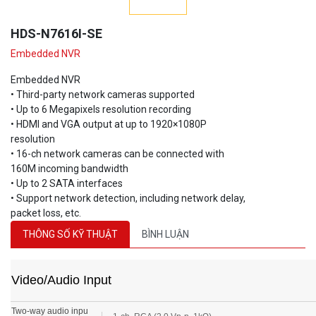
HDS-N7616I-SE
Embedded NVR
Embedded NVR
• Third-party network cameras supported
• Up to 6 Megapixels resolution recording
• HDMI and VGA output at up to 1920×1080P
resolution
• 16-ch network cameras can be connected with
160M incoming bandwidth
• Up to 2 SATA interfaces
• Support network detection, including network delay,
packet loss, etc.
THÔNG SỐ KỸ THUẬT
BÌNH LUẬN
Video/Audio Input
Two-way audio inpu
1-ch, RCA (2.0 Vp-p, 1kΩ)
t: