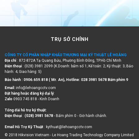
TRỤ SỞ CHÍNH
CÔNG TY CỔ PHẦN NHẬP KHẨU THƯƠNG MẠI KỸ THUẬT LÊ HOÀNG
Địa chỉ
: 872-872A Tạ Quang Bửu, Phường Bình Đông, TP.Hồ Chí Minh
Điện thoại
: (028) 3981 2099 (K.Doanh: bấm số 1; Kế toán: 2; Kỹ thuật: 3; Bảo
hành: 4; Giao hàng: 5)
Bảo hành : 0906.659.818 ( Mr. An), Hotline:
028 3981 5678 Bấm phím 9
Email:
info@lehoangcctv.com
Đặt hàng hoặc đăng ký đại lý
:
Zalo
0903 745 818 - Kinh Doanh
Tổng đài hỗ trợ kỹ thuật:
Điện thoại
:
(028) 3981 5678
- Bấm phím 0 - Giờ hành chánh.
Email Hỗ Trợ Kỹ Thuật
: kythuat@lehoangcctv.com
© 2018 Hikvision Vietnam - Le Hoang Trading Technology Company Limited
Số ĐKKD 0306263327 do Sở KHĐT Tp. HCM cấp ngày 25/11/2008