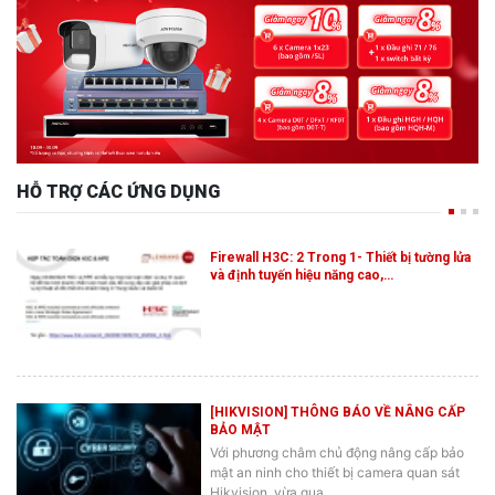
HỖ TRỢ CÁC ỨNG DỤNG
Firewall H3C: 2 Trong 1- Thiết bị tường lửa
và định tuyến hiệu năng cao,…
[HIKVISION] THÔNG BÁO VỀ NÂNG CẤP
BẢO MẬT
Với phương châm chủ động nâng cấp bảo
mật an ninh cho thiết bị camera quan sát
Hikvision, vừa qua…