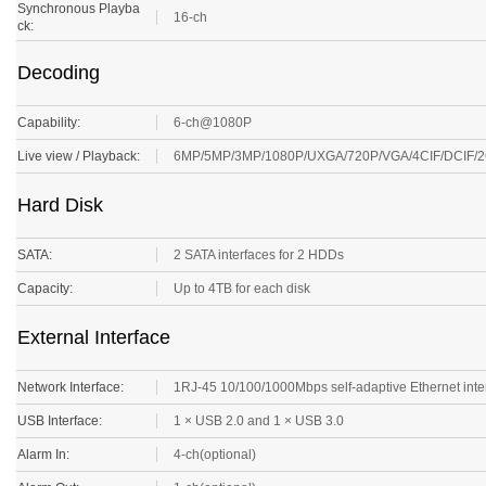
16-ch
ck:
Decoding
Capability:
6-ch@1080P
Live view / Playback:
6MP/5MP/3MP/1080P/UXGA/720P/VGA/4CIF/DCIF/2C
Hard Disk
SATA:
2 SATA interfaces for 2 HDDs
Capacity:
Up to 4TB for each disk
External Interface
Network Interface:
1RJ-45 10/100/1000Mbps self-adaptive Ethernet inte
USB Interface:
1 × USB 2.0 and 1 × USB 3.0
Alarm In:
4-ch(optional)
Alarm Out:
1-ch(optional)