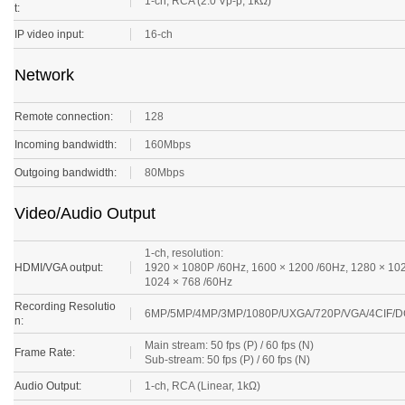
IP video input:
16-ch
Network
Remote connection:
128
Incoming bandwidth:
160Mbps
Outgoing bandwidth:
80Mbps
Video/Audio Output
1-ch, resolution:
HDMI/VGA output:
1920 × 1080P /60Hz, 1600 × 1200 /60Hz, 1280 × 102
1024 × 768 /60Hz
Recording Resolutio
6MP/5MP/4MP/3MP/1080P/UXGA/720P/VGA/4CIF/DC
n:
Main stream: 50 fps (P) / 60 fps (N)
Frame Rate:
Sub-stream: 50 fps (P) / 60 fps (N)
Audio Output:
1-ch, RCA (Linear, 1kΩ)
Synchronous Playba