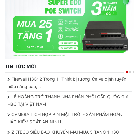
TIN TỨC MỚI
Firewall H3C: 2 Trong 1- Thiết bị tường lửa và định tuyến
hiệu năng cao,…
LÊ HOÀNG TRỞ THÀNH NHÀ PHÂN PHỐI CẤP QUỐC GIA
H3C TẠI VIỆT NAM
CAMERA TÍCH HỢP PIN MẶT TRỜI - SẢN PHẨM HOÀN
HẢO KIỂM SOÁT AN NINH…
ZKTECO SIÊU BÃO KHUYẾN MÃI MUA 5 TẶNG 1 K60
HIKVISION VÀ HDPARAGON KHUYẾN MÃI MUA 5 TẶNG 1