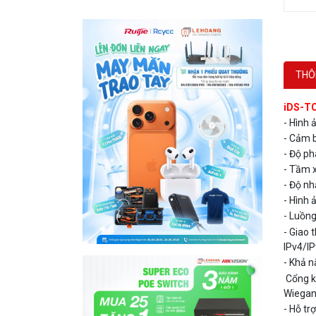
THÔ
iDS-T
- Hình 
- Cảm 
- Độ p
- Tầm 
- Độ n
- Hình
- Luồng
- Giao 
IPv4/IP
- Khả n
Cổng kế
Wiega
- Hỗ tr
- Bắt đ