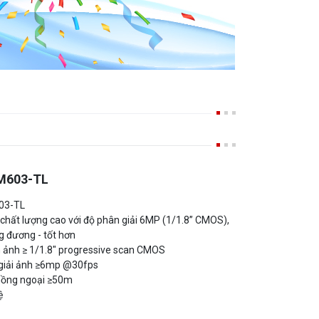
M603-TL
03-TL
 chất lượng cao với độ phân giải 6MP (1/1.8” CMOS),
 đương - tốt hơn
 ảnh ≥ 1/1.8″ progressive scan CMOS
 giải ảnh ≥6mp @30fps
hồng ngoại ≥50m
ệ