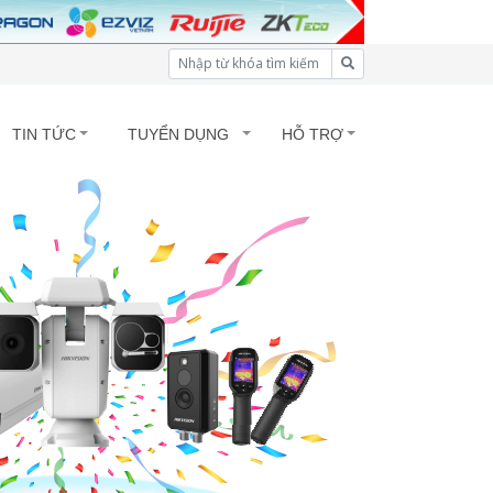
TIN TỨC
TUYỂN DỤNG
HỖ TRỢ