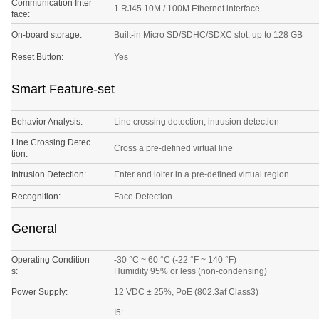
face:
On-board storage:
Built-in Micro SD/SDHC/SDXC slot, up to 128 GB
Reset Button:
Yes
Smart Feature-set
Behavior Analysis:
Line crossing detection, intrusion detection
Line Crossing Detec
Cross a pre-defined virtual line
tion:
Intrusion Detection:
Enter and loiter in a pre-defined virtual region
Recognition:
Face Detection
General
Operating Condition
-30 °C ~ 60 °C (-22 °F ~ 140 °F)
s:
Humidity 95% or less (non-condensing)
Power Supply:
12 VDC ± 25%, PoE (802.3af Class3)
I5:
12 VDC, 0.7 A, max. 7.5W