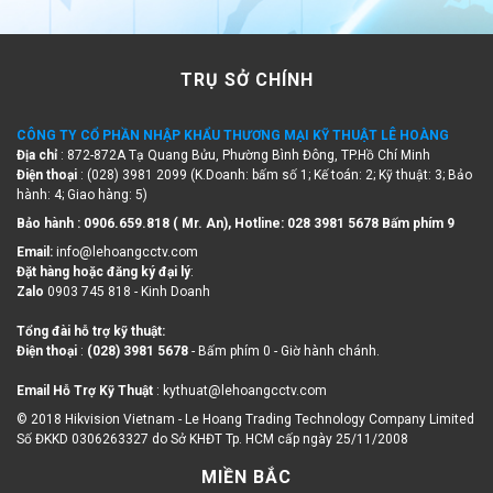
TRỤ SỞ CHÍNH
CÔNG TY CỔ PHẦN NHẬP KHẨU THƯƠNG MẠI KỸ THUẬT LÊ HOÀNG
Địa chỉ
: 872-872A Tạ Quang Bửu, Phường Bình Đông, TP.Hồ Chí Minh
Điện thoại
: (028) 3981 2099 (K.Doanh: bấm số 1; Kế toán: 2; Kỹ thuật: 3; Bảo
hành: 4; Giao hàng: 5)
Bảo hành : 0906.659.818 ( Mr. An), Hotline:
028 3981 5678 Bấm phím 9
Email:
info@lehoangcctv.com
Đặt hàng hoặc đăng ký đại lý
:
Zalo
0903 745 818 - Kinh Doanh
Tổng đài hỗ trợ kỹ thuật:
Điện thoại
:
(028) 3981 5678
- Bấm phím 0 - Giờ hành chánh.
Email Hỗ Trợ Kỹ Thuật
: kythuat@lehoangcctv.com
© 2018 Hikvision Vietnam - Le Hoang Trading Technology Company Limited
Số ĐKKD 0306263327 do Sở KHĐT Tp. HCM cấp ngày 25/11/2008
MIỀN BẮC