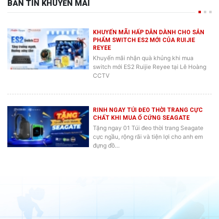
KHUYẾN MÃI HẤP DẪN DÀNH CHO SẢN
PHẨM SWITCH ES2 MỚI CỦA RUIJIE
REYEE
Khuyến mãi nhận quà khủng khi mua
switch mới ES2 Ruijie Reyee tại Lê Hoàng
CCTV
RINH NGAY TÚI ĐEO THỜI TRANG CỰC
CHẤT KHI MUA Ổ CỨNG SEAGATE
Tặng ngay 01 Túi đeo thời trang Seagate
cực ngầu, rộng rãi và tiện lợi cho anh em
đựng đồ…