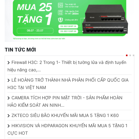
TIN TỨC MỚI
Firewall H3C: 2 Trong 1- Thiết bị tường lửa và định tuyến
hiệu năng cao,…
LÊ HOÀNG TRỞ THÀNH NHÀ PHÂN PHỐI CẤP QUỐC GIA
H3C TẠI VIỆT NAM
CAMERA TÍCH HỢP PIN MẶT TRỜI - SẢN PHẨM HOÀN
HẢO KIỂM SOÁT AN NINH…
ZKTECO SIÊU BÃO KHUYẾN MÃI MUA 5 TẶNG 1 K60
HIKVISION VÀ HDPARAGON KHUYẾN MÃI MUA 5 TẶNG 1
CỰC HOT