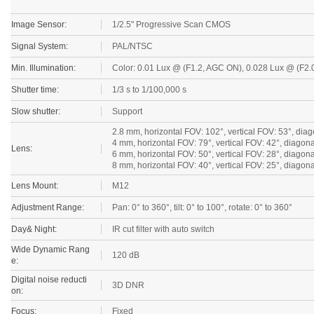
Image Sensor:
1/2.5" Progressive Scan CMOS
Signal System:
PAL/NTSC
Min. Illumination:
Color: 0.01 Lux @ (F1.2, AGC ON), 0.028 Lux @ (F2.0
Shutter time:
1/3 s to 1/100,000 s
Slow shutter:
Support
2.8 mm, horizontal FOV: 102°, vertical FOV: 53°, dia
4 mm, horizontal FOV: 79°, vertical FOV: 42°, diagon
Lens:
6 mm, horizontal FOV: 50°, vertical FOV: 28°, diagon
8 mm, horizontal FOV: 40°, vertical FOV: 25°, diagon
Lens Mount:
M12
Adjustment Range:
Pan: 0° to 360°, tilt: 0° to 100°, rotate: 0° to 360°
Day& Night:
IR cut filter with auto switch
Wide Dynamic Rang
120 dB
e:
Digital noise reducti
3D DNR
on:
Focus:
Fixed