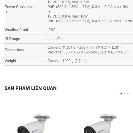
Power Consumptio
PoE: (802.3af, 36V to 57V), 0.3 A to 0.2 A, max. 9W
n:
I8:
12 VDC, 0.9 A, max. 11W
PoE: (802.3af, 36V to 57V), 0.4 A to 0.2 A, max. 12.9
Weather Proof:
IP67
IR Range:
up to 80 m
Camera: Φ 104.8 × 299.7 mm (Φ 4.1" × 11.8")
Dimensions:
Package: 386 × 156 × 155 mm (15.2" × 6.1" × 6.1")
Weight:
Camera: 1200 g (2.7 lb.)
SẢN PHẨM LIÊN QUAN