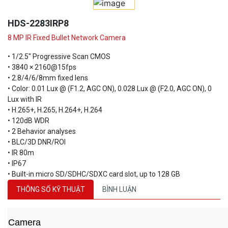
HDS-2283IRP8
8 MP IR Fixed Bullet Network Camera
• 1/2.5" Progressive Scan CMOS
• 3840 × 2160@15fps
• 2.8/4/6/8mm fixed lens
• Color: 0.01 Lux @ (F1.2, AGC ON), 0.028 Lux @ (F2.0, AGC ON), 0
Lux with IR
• H.265+, H.265, H.264+, H.264
• 120dB WDR
• 2 Behavior analyses
• BLC/3D DNR/ROI
• IR 80m
• IP67
• Built-in micro SD/SDHC/SDXC card slot, up to 128 GB
THÔNG SỐ KỸ THUẬT
BÌNH LUẬN
Camera