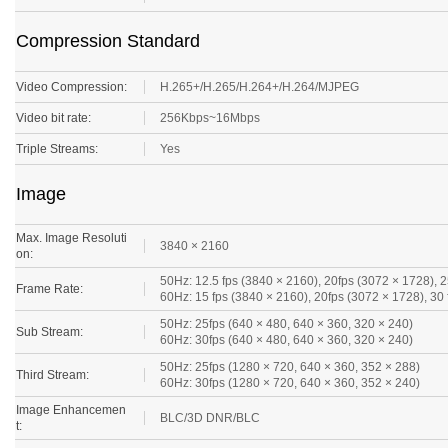
Compression Standard
Video Compression:
H.265+/H.265/H.264+/H.264/MJPEG
Video bit rate:
256Kbps~16Mbps
Triple Streams:
Yes
Image
Max. Image Resoluti
3840 × 2160
on:
50Hz: 12.5 fps (3840 × 2160), 20fps (3072 × 1728), 
Frame Rate:
60Hz: 15 fps (3840 × 2160), 20fps (3072 × 1728), 30
50Hz: 25fps (640 × 480, 640 × 360, 320 × 240)
Sub Stream:
60Hz: 30fps (640 × 480, 640 × 360, 320 × 240)
50Hz: 25fps (1280 × 720, 640 × 360, 352 × 288)
Third Stream:
60Hz: 30fps (1280 × 720, 640 × 360, 352 × 240)
Image Enhancemen
BLC/3D DNR/BLC
t:
Image Settings:
Saturation, Brightness, Contrast , Hue, Sharpness, 