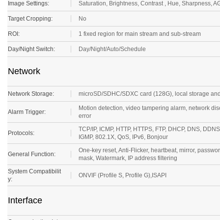
Target Cropping:
No
ROI:
1 fixed region for main stream and sub-stream
Day/Night Switch:
Day/Night/Auto/Schedule
Network
Network Storage:
microSD/SDHC/SDXC card (128G), local storage a
Motion detection, video tampering alarm, network disc
Alarm Trigger:
error
TCP/IP, ICMP, HTTP, HTTPS, FTP, DHCP, DNS, DDNS
Protocols:
IGMP, 802.1X, QoS, IPv6, Bonjour
One-key reset, Anti-Flicker, heartbeat, mirror, passwo
General Function:
mask, Watermark, IP address filtering
System Compatibilit
ONVIF (Profile S, Profile G),ISAPI
y:
Interface
Communication Inter
1 RJ45 10M / 100M Ethernet interface