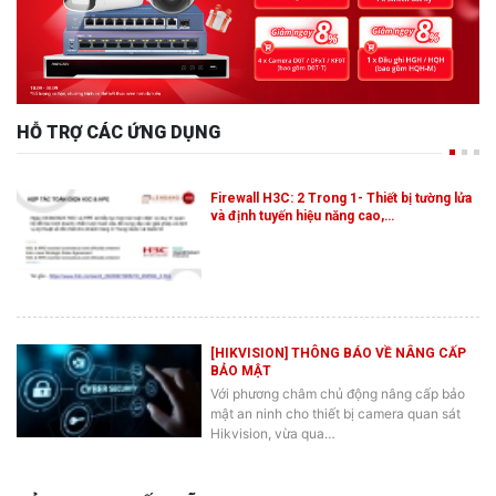
HỖ TRỢ CÁC ỨNG DỤNG
Firewall H3C: 2 Trong 1- Thiết bị tường lửa
và định tuyến hiệu năng cao,…
[HIKVISION] THÔNG BÁO VỀ NÂNG CẤP
BẢO MẬT
Với phương châm chủ động nâng cấp bảo
mật an ninh cho thiết bị camera quan sát
Hikvision, vừa qua…
BẢN TIN KHUYẾN MÃI