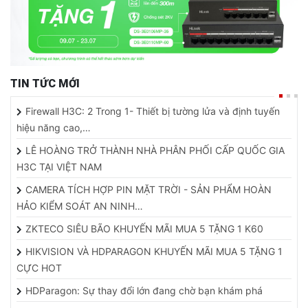
TIN TỨC MỚI
Firewall H3C: 2 Trong 1- Thiết bị tường lửa và định tuyến
hiệu năng cao,…
LÊ HOÀNG TRỞ THÀNH NHÀ PHÂN PHỐI CẤP QUỐC GIA
H3C TẠI VIỆT NAM
CAMERA TÍCH HỢP PIN MẶT TRỜI - SẢN PHẨM HOÀN
HẢO KIỂM SOÁT AN NINH…
ZKTECO SIÊU BÃO KHUYẾN MÃI MUA 5 TẶNG 1 K60
HIKVISION VÀ HDPARAGON KHUYẾN MÃI MUA 5 TẶNG 1
CỰC HOT
HDParagon: Sự thay đổi lớn đang chờ bạn khám phá
Thông báo nghỉ Giỗ Tổ & 30.4 -1.5