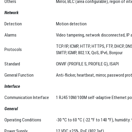
Network
Detection
Motion detection
Alarms
Video tampering, network disconnected, IP 
TCP/IP, ICMP, HTTP, HTTPS, FTP, DHCP, DNS
Protocols
SMTP, IGMP, 802.1X, QoS, IPv6, Bonjour
Standard
ONVIF (PROFILE S, PROFILE G), ISAPI
General Function
Anti-flicker, heartbeat, mirror, password pr
Interface
Communication Interface
1 RJ45 10M/100M self-adaptive Ethernet po
General
Operating Conditions
-30 °C to 60 °C (-22 °F to 140 °F), humidity
Power Supply
12 VDC ±25%, PoE (802.3af)