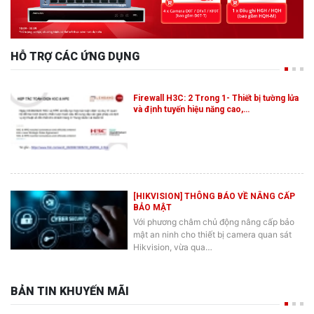
HỖ TRỢ CÁC ỨNG DỤNG
Firewall H3C: 2 Trong 1- Thiết bị tường lửa
và định tuyến hiệu năng cao,…
[HIKVISION] THÔNG BÁO VỀ NÂNG CẤP
BẢO MẬT
Với phương châm chủ động nâng cấp bảo
mật an ninh cho thiết bị camera quan sát
Hikvision, vừa qua…
BẢN TIN KHUYẾN MÃI