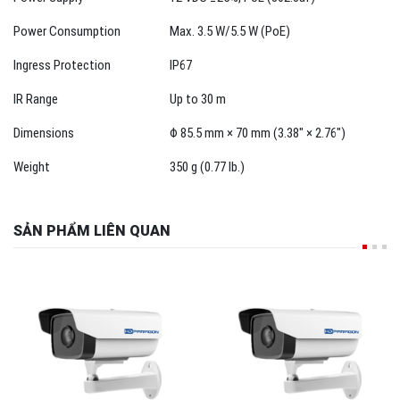
Power Consumption
Max. 3.5 W/5.5 W (PoE)
Ingress Protection
IP67
IR Range
Up to 30 m
Dimensions
Φ 85.5 mm
×
70 mm (
3.38
" × 2.76")
Weight
350 g (0.77 lb.)
SẢN PHẨM LIÊN QUAN