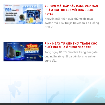
KHUYẾN MÃI HẤP DẪN DÀNH CHO SẢN
PHẨM SWITCH ES2 MỚI CỦA RUIJIE
REYEE
Khuyến mãi nhận quà khủng khi mua
switch mới ES2 Ruijie Reyee tại Lê Hoàng
CCTV
RINH NGAY TÚI ĐEO THỜI TRANG CỰC
CHẤT KHI MUA Ổ CỨNG SEAGATE
Tặng ngay 01 Túi đeo thời trang Seagate
cực ngầu, rộng rãi và tiện lợi cho anh em
đựng đồ…