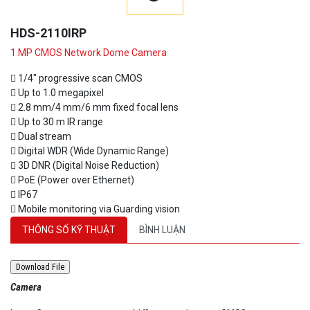
HDS-2110IRP
1 MP CMOS Network Dome Camera
 1/4" progressive scan CMOS
 Up to 1.0 megapixel
 2.8 mm/4 mm/6 mm fixed focal lens
 Up to 30 m IR range
 Dual stream
 Digital WDR (Wide Dynamic Range)
 3D DNR (Digital Noise Reduction)
 PoE (Power over Ethernet)
 IP67
 Mobile monitoring via Guarding vision
THÔNG SỐ KỸ THUẬT
BÌNH LUẬN
Camera
Image Sensor
1/4" progressive scan CMOS