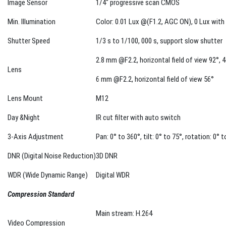
Min. Illumination
Color: 0.01 Lux @(F1.2, AGC ON), 0 Lux with 
Shutter Speed
1/3 s to 1/100, 000 s, support slow shutter
2.8 mm @F2.2, horizontal field of view 92°, 
Lens
6 mm @F2.2, horizontal field of view 56°
Lens Mount
M12
Day &Night
IR cut filter with auto switch
3-Axis Adjustment
Pan: 0° to 360°, tilt: 0° to 75°, rotation: 0° 
DNR (Digital Noise Reduction)
3D DNR
WDR (Wide Dynamic Range)
Digital WDR
Compression Standard
Main stream: H.264
Video Compression