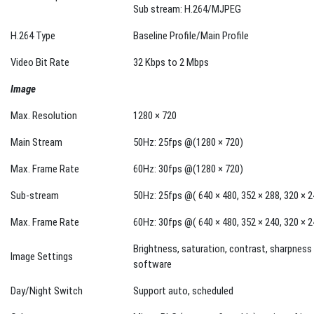
Sub stream: H.264/MJPEG
H.264 Type
Baseline Profile/Main Profile
Video Bit Rate
32 Kbps to 2 Mbps
Image
Max. Resolution
1280 × 720
Main Stream
50Hz: 25fps @(1280 × 720)
Max. Frame Rate
60Hz: 30fps @(1280 × 720)
Sub-stream
50Hz: 25fps @( 640 × 480, 352 × 288, 320 × 2
Max. Frame Rate
60Hz: 30fps @( 640 × 480, 352 × 240, 320 × 2
Brightness, saturation, contrast, sharpness 
Image Settings
software
Day/Night Switch
Support auto, scheduled
Others
Mirror, BLC (area configurable), region of int