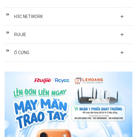
H3C NETWORK
RUIJIE
Ổ CỨNG