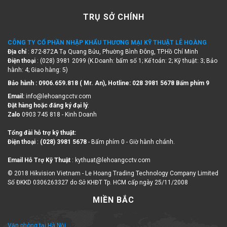
TRỤ SỞ CHÍNH
CÔNG TY CỔ PHẦN NHẬP KHẨU THƯƠNG MẠI KỸ THUẬT LÊ HOÀNG
Địa chỉ
: 872-872A Tạ Quang Bửu, Phường Bình Đông, TP.Hồ Chí Minh
Điện thoại
: (028) 3981 2099 (K.Doanh: bấm số 1; Kế toán: 2; Kỹ thuật: 3; Bảo
hành: 4; Giao hàng: 5)
Bảo hành : 0906.659.818 ( Mr. An), Hotline:
028 3981 5678 Bấm phím 9
Email:
info@lehoangcctv.com
Đặt hàng hoặc đăng ký đại lý
:
Zalo
0903 745 818 - Kinh Doanh
Tổng đài hỗ trợ kỹ thuật:
Điện thoại
:
(028) 3981 5678
- Bấm phím 0 - Giờ hành chánh.
Email Hỗ Trợ Kỹ Thuật
: kythuat@lehoangcctv.com
© 2018 Hikvision Vietnam - Le Hoang Trading Technology Company Limited
Số ĐKKD 0306263327 do Sở KHĐT Tp. HCM cấp ngày 25/11/2008
MIỀN BẮC
Văn phòng tại Hà Nội