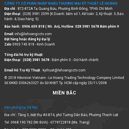
CÔNG TY CỔ PHẦN NHẬP KHẨU THƯƠNG MẠI KỸ THUẬT LÊ HOÀNG
Địa chỉ
: 872-872A Tạ Quang Bửu, Phường Bình Đông, TP.Hồ Chí Minh
Điện thoại
: (028) 3981 2099 (K.Doanh: bấm số 1; Kế toán: 2; Kỹ thuật: 3; Bảo
hành: 4; Giao hàng: 5)
Bảo hành : 0906.659.818 ( Mr. An), Hotline:
028 3981 5678 Bấm phím 9
Email:
info@lehoangcctv.com
Đặt hàng hoặc đăng ký đại lý
:
Zalo
0903 745 818 - Kinh Doanh
Tổng đài hỗ trợ kỹ thuật:
Điện thoại
:
(028) 3981 5678
- Bấm phím 0 - Giờ hành chánh.
Email Hỗ Trợ Kỹ Thuật
: kythuat@lehoangcctv.com
© 2018 Hikvision Vietnam - Le Hoang Trading Technology Company Limited
Số ĐKKD 0306263327 do Sở KHĐT Tp. HCM cấp ngày 25/11/2008
MIỀN BẮC
Văn phòng tại Hà Nội
Địa chỉ : Tầng 3, biệt thự A3-BT4, phố Tưởng Dân Bảo, Phường Thanh Liệt
Tel: 0968 190 782 (Mr Bình) - 0779722818 (Ms. Trang)