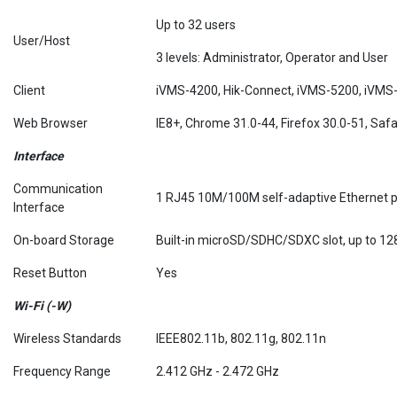
Up to 32 users
User/Host
3 levels: Administrator, Operator and User
Client
iVMS-4200, Hik-Connect, iVMS-5200, iVMS
Web Browser
IE8+, Chrome 31.0-44, Firefox 30.0-51, Safa
Interface
Communication
1 RJ45 10M/100M self-adaptive Ethernet p
Interface
On-board Storage
Built-in microSD/SDHC/SDXC slot, up to 12
Reset Button
Yes
Wi-Fi (-W)
Wireless Standards
IEEE802.11b, 802.11g, 802.11n
Frequency Range
2.412 GHz - 2.472 GHz