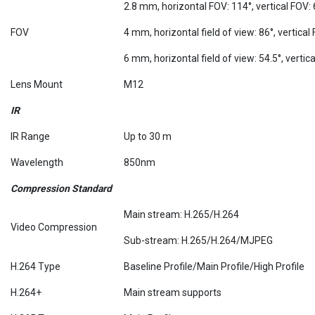
2.8 mm, horizontal FOV: 114°, vertical FOV: 
FOV
4 mm, horizontal field of view: 86°, vertical
6 mm, horizontal field of view: 54.5°, vertic
Lens Mount
M12
IR
IR Range
Up to 30 m
Wavelength
850nm
Compression Standard
Main stream: H.265/H.264
Video Compression
Sub-stream: H.265/H.264/MJPEG
H.264 Type
Baseline Profile/Main Profile/High Profile
H.264+
Main stream supports