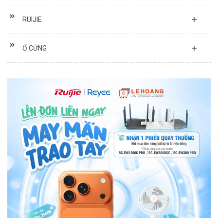
RUIJIE
Ổ CỨNG