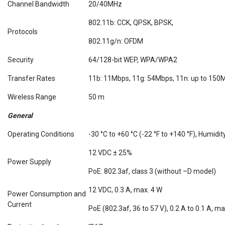
Channel Bandwidth
20/40MHz
802.11b: CCK, QPSK, BPSK,
Protocols
802.11g/n: OFDM
Security
64/128-bit WEP, WPA/WPA2
Transfer Rates
11b: 11Mbps, 11g: 54Mbps, 11n: up to 150
Wireless Range
50 m
General
Operating Conditions
-30 °C to +60 °C (-22 °F to +140 °F), Humid
12 VDC ± 25%
Power Supply
PoE: 802.3af, class 3 (without –D model)
12 VDC, 0.3 A, max. 4 W
Power Consumption and
Current
PoE (802.3af, 36 to 57 V), 0.2 A to 0.1 A, m