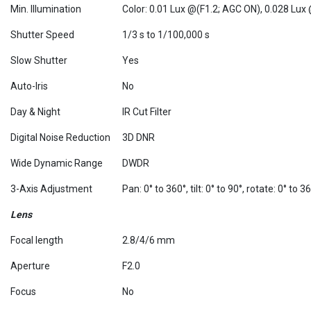
Min. Illumination
Color: 0.01 Lux @(F1.2; AGC ON), 0.028 Lux
Shutter Speed
1/3 s to 1/100,000 s
Slow Shutter
Yes
Auto-Iris
No
Day & Night
IR Cut Filter
Digital Noise Reduction
3D DNR
Wide Dynamic Range
DWDR
3-Axis Adjustment
Pan: 0° to 360°, tilt: 0° to 90°, rotate: 0° to 3
Lens
Focal length
2.8/4/6 mm
Aperture
F2.0
Focus
No