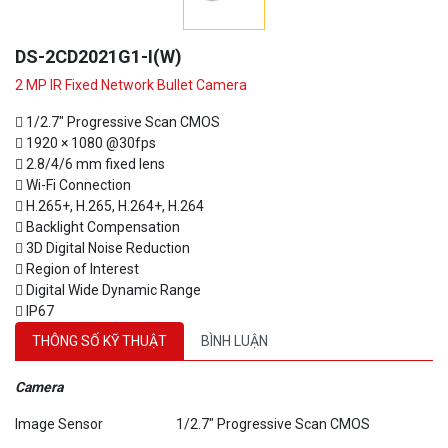
DS-2CD2021G1-I(W)
2 MP IR Fixed Network Bullet Camera
 1/2.7" Progressive Scan CMOS
 1920 × 1080 @30fps
 2.8/4/6 mm fixed lens
 Wi-Fi Connection
 H.265+, H.265, H.264+, H.264
 Backlight Compensation
 3D Digital Noise Reduction
 Region of Interest
 Digital Wide Dynamic Range
 IP67
THÔNG SỐ KỸ THUẬT
BÌNH LUẬN
Camera
Image Sensor
1/2.7" Progressive Scan CMOS