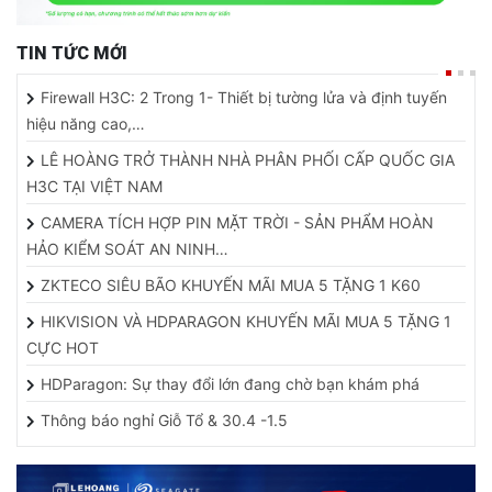
TIN TỨC MỚI
Firewall H3C: 2 Trong 1- Thiết bị tường lửa và định tuyến
hiệu năng cao,…
LÊ HOÀNG TRỞ THÀNH NHÀ PHÂN PHỐI CẤP QUỐC GIA
H3C TẠI VIỆT NAM
CAMERA TÍCH HỢP PIN MẶT TRỜI - SẢN PHẨM HOÀN
HẢO KIỂM SOÁT AN NINH…
ZKTECO SIÊU BÃO KHUYẾN MÃI MUA 5 TẶNG 1 K60
HIKVISION VÀ HDPARAGON KHUYẾN MÃI MUA 5 TẶNG 1
CỰC HOT
HDParagon: Sự thay đổi lớn đang chờ bạn khám phá
Thông báo nghỉ Giỗ Tổ & 30.4 -1.5