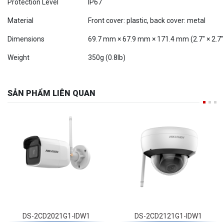
Protection Level
IP67
Material
Front cover: plastic, back cover: metal
Dimensions
69.7 mm × 67.9 mm × 171.4 mm (2.7" × 2.7" 
Weight
350g (0.8lb)
SẢN PHẨM LIÊN QUAN
DS-2CD2021G1-IDW1
DS-2CD2121G1-IDW1