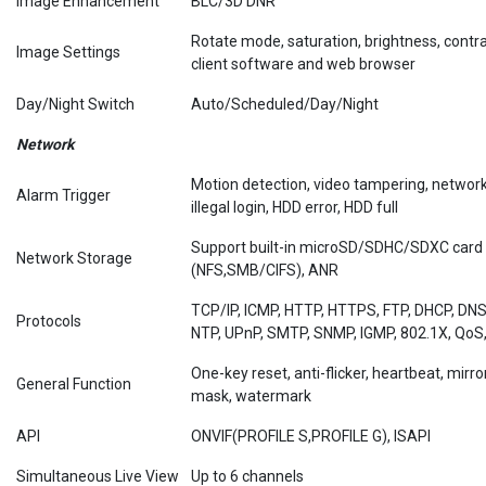
Image Enhancement
BLC/3D DNR
Rotate mode, saturation, brightness, contr
Image Settings
client software and web browser
Day/Night Switch
Auto/Scheduled/Day/Night
Network
Motion detection, video tampering, network 
Alarm Trigger
illegal login, HDD error, HDD full
Support built-in microSD/SDHC/SDXC card 
Network Storage
(NFS,SMB/CIFS), ANR
TCP/IP, ICMP, HTTP, HTTPS, FTP, DHCP, DNS
Protocols
NTP, UPnP, SMTP, SNMP, IGMP, 802.1X, QoS,
One-key reset, anti-flicker, heartbeat, mirr
General Function
mask, watermark
API
ONVIF(PROFILE S,PROFILE G), ISAPI
Simultaneous Live View
Up to 6 channels