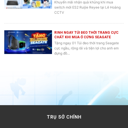
Khuyến mãi nhận quà khủng khi mua
switch mới ES2 Ruijie Reyee tại Lê Hoàng
CCTV
RINH NGAY TÚI ĐEO THỜI TRANG CỰC
CHẤT KHI MUA Ổ CỨNG SEAGATE
Tặng ngay 01 Túi đeo thời trang Seagate
cực ngầu, rộng rãi và tiện lợi cho anh em
đựng đồ…
TRỤ SỞ CHÍNH