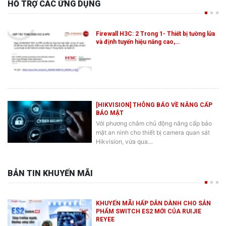
HỖ TRỢ CÁC ỨNG DỤNG
Firewall H3C: 2 Trong 1- Thiết bị tường lửa
và định tuyến hiệu năng cao,…
[HIKVISION] THÔNG BÁO VỀ NÂNG CẤP
BẢO MẬT
Với phương châm chủ động nâng cấp bảo
mật an ninh cho thiết bị camera quan sát
Hikvision, vừa qua…
BẢN TIN KHUYẾN MÃI
KHUYẾN MÃI HẤP DẪN DÀNH CHO SẢN
PHẨM SWITCH ES2 MỚI CỦA RUIJIE
REYEE