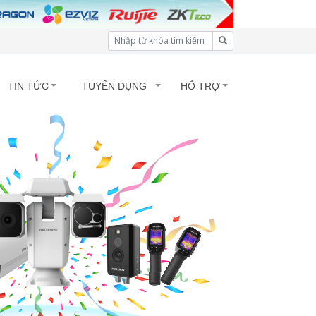
TIN TỨC
TUYỂN DỤNG
HỖ TRỢ