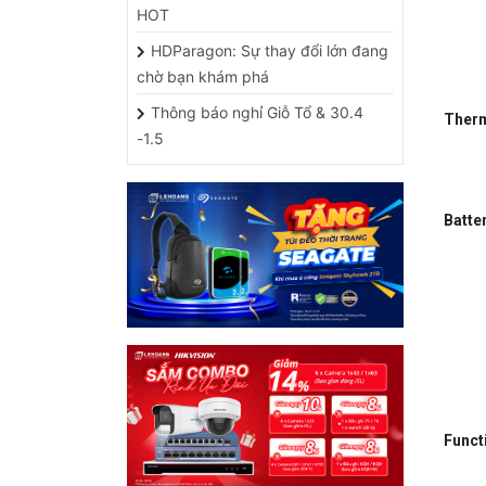
HDParagon: Sự thay đổi lớn đang
chờ bạn khám phá
Thông báo nghỉ Giỗ Tổ & 30.4
T
her
-1.5
B
atte
F
unct
HỖ TRỢ CÁC ỨNG DỤNG