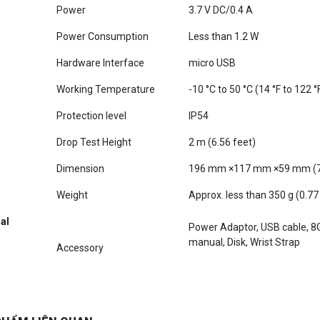
Power Consumption
Less than 1.2 W
Hardware Interface
micro USB
Working Temperature
-10 °C to 50 °C (14 °F to 122 °
Protection level
IP54
Drop Test Height
2 m (6.56 feet)
Dimension
196 mm ×117 mm ×59 mm (7.7 ″
Weight
Approx. less than 350 g (0.77 
al
Power Adaptor, USB cable, 8
manual, Disk, Wrist Strap
Accessory
PHẨM LIÊN QUAN