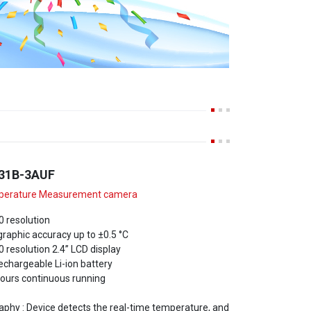
31B-3AUF
perature Measurement camera
0 resolution
aphic accuracy up to ±0.5 °C
 resolution 2.4’’ LCD display
rechargeable Li-ion battery
hours continuous running
hy : Device detects the real-time temperature, and
on the screen.