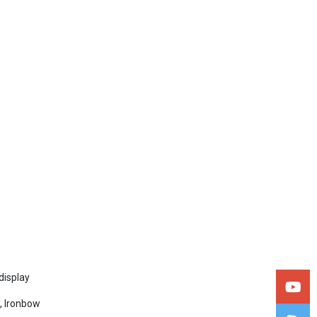
display
, Ironbow
. Temperature; Min.