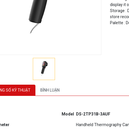
Storage : 
store reco
Palette : 
NG SỐ KỸ THUẬT
BÌNH LUẬN
Model
D
S-2TP31B-3AUF
meter
Handheld Thermography Ca
Image sensor
Uncooled Focal Plane Arrays