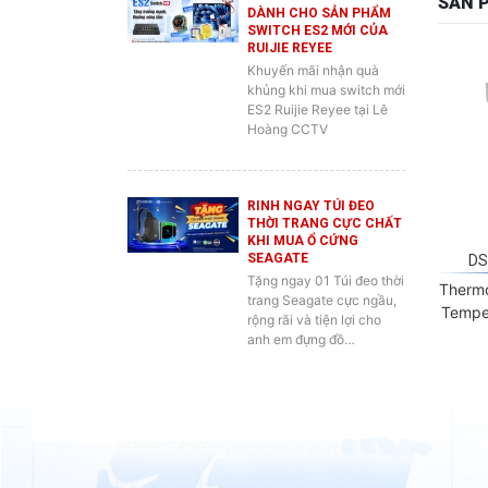
RUIJIE REYEE
Khuyến mãi nhận quà
khủng khi mua switch mới
ES2 Ruijie Reyee tại Lê
Hoàng CCTV
RINH NGAY TÚI ĐEO
THỜI TRANG CỰC CHẤT
KHI MUA Ổ CỨNG
SEAGATE
DS
Tặng ngay 01 Túi đeo thời
Thermo
trang Seagate cực ngầu,
Tempe
rộng rãi và tiện lợi cho
anh em đựng đồ…