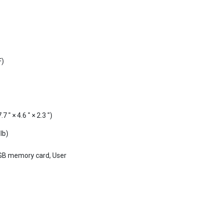
F)
 × 4.6 ″ × 2.3 ″)
lb)
GB memory card, User