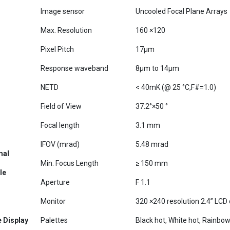
Max. Resolution
160 ×120
Pixel Pitch
17μm
Response waveband
8μm to 14μm
NETD
< 40mK (@ 25 °C,F#=1.0)
Field of View
37.2°×50 °
Focal length
3.1 mm
IFOV (mrad)
5.48 mrad
mal
Min. Focus Length
≥ 150 mm
le
Aperture
F 1.1
Monitor
320 ×240 resolution 2.4’’ LCD 
 Display
Palettes
Black hot, White hot, Rainbow
3 thermometry points: Max