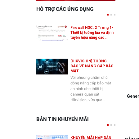
Firewall H3C: 2 Trong 1-
Thiết bị tường lửa và định
tuyến hiệu năng cao,…
[HIKVISION] THÔNG
BÁO VỀ NÂNG CẤP BẢO
MẬT
Với phương châm chủ
động nâng cấp bảo mật
an ninh cho thiết bị
camera quan sát
G
ener
Hikvision, vừa qua…
BẢN TIN KHUYẾN MÃI
KHUYẾN MÃI HẤP DẪN
SẢN 
DÀNH CHO SẢN PHẨM
SWITCH ES2 MỚI CỦA