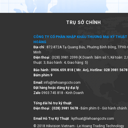
TRỤ SỞ CHÍNH
CÔNG TY CỔ PHẦN NHẬP KHẨU THƯƠNG MẠI KỸ THUẬT 
HOÀNG
Địa chỉ
: 872-872A Tạ Quang Bửu, Phường Bình Đông, TP.Hồ 
Minh
Điện thoại
: (028) 3981 2099 (K.Doanh: bấm số 1; Kế toán: 2;
thuật: 3; Bảo hành: 4; Giao hàng: 5)
Bảo hành : 0906.659.818 ( Mr. An), Hotline:
028 3981 5678
Bấm phím 9
Email:
info@lehoangcctv.com
Đặt hàng hoặc đăng ký đại lý
:
Zalo
0903 745 818 - Kinh Doanh
Tổng đài hỗ trợ kỹ thuật:
Điện thoại
:
(028) 3981 5678
- Bấm phím 0 - Giờ hành chánh.
Email Hỗ Trợ Kỹ Thuật
: kythuat@lehoangcctv.com
© 2018 Hikvision Vietnam - Le Hoang Trading Technology
Company Limited
Số ĐKKD 0306263327 do Sở KHĐT Tp. HCM cấp ngày