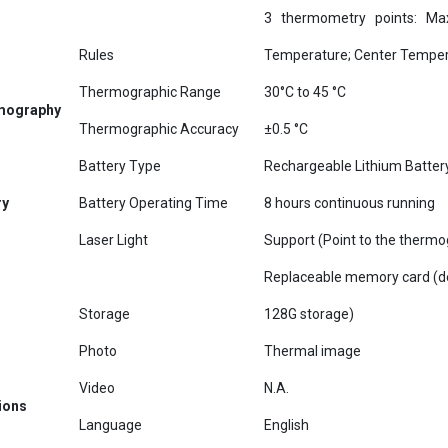
Rules
Temperature; Center Tempe
Thermographic Range
30°C to 45 °C
mography
Thermographic Accuracy
±0.5 °C
Battery Type
Rechargeable Lithium Batter
ry
Battery Operating Time
8 hours continuous running
Laser Light
Support (Point to the thermo
Replaceable memory card (de
Storage
128G storage)
Photo
Thermal image
Video
N.A.
ions
Language
English
Power
3.7 V DC/0.4 A