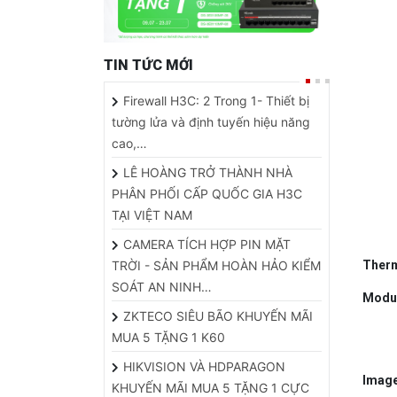
TIN TỨC MỚI
Firewall H3C: 2 Trong 1- Thiết bị
tường lửa và định tuyến hiệu năng
cao,…
LÊ HOÀNG TRỞ THÀNH NHÀ
PHÂN PHỐI CẤP QUỐC GIA H3C
TẠI VIỆT NAM
CAMERA TÍCH HỢP PIN MẶT
TRỜI - SẢN PHẨM HOÀN HẢO KIỂM
T
her
SOÁT AN NINH…
Modu
ZKTECO SIÊU BÃO KHUYẾN MÃI
MUA 5 TẶNG 1 K60
HIKVISION VÀ HDPARAGON
Image
KHUYẾN MÃI MUA 5 TẶNG 1 CỰC
HOT