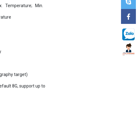
rature
y
graphy target)
fault 8G, support up to