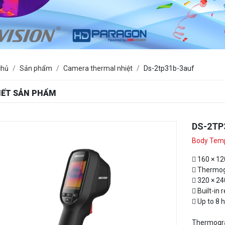
chủ
Sản phẩm
Camera thermal nhiệt
Ds-2tp31b-3auf
TIẾT SẢN PHẨM
DS-2TP
Body Tem
 160 × 12
 Thermogr
 320 × 240
 Built-in 
 Up to 8 
Thermograp
display it 