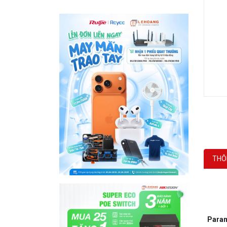
THÔ
P
ara