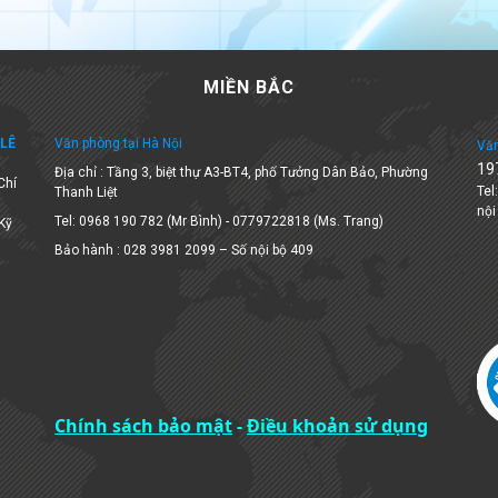
MIỀN BẮC
LÊ
Văn phòng tại Hà Nội
Văn
19
Địa chỉ : Tầng 3, biệt thự A3-BT4, phố Tưởng Dân Bảo, Phường
Chí
Tel
Thanh Liệt
nội
Tel: 0968 190 782 (Mr Bình) - 0779722818 (Ms. Trang)
 Kỹ
Bảo hành : 028 3981 2099 – Số nội bộ 409
Chính sách bảo mật
-
Điều khoản sử dụng