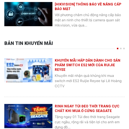
[HIKVISION] THÔNG BÁO VỀ NÂNG CẤP
BẢO MẬT
Với phương châm chủ động nâng cấp bảo
mật an ninh cho thiết bị camera quan sát
Hikvision, vừa qua…
BẢN TIN KHUYẾN MÃI
KHUYẾN MÃI HẤP DẪN DÀNH CHO SẢN
PHẨM SWITCH ES2 MỚI CỦA RUIJIE
REYEE
Khuyến mãi nhận quà khủng khi mua
switch mới ES2 Ruijie Reyee tại Lê Hoàng
CCTV
RINH NGAY TÚI ĐEO THỜI TRANG CỰC
CHẤT KHI MUA Ổ CỨNG SEAGATE
Tặng ngay 01 Túi đeo thời trang Seagate
cực ngầu, rộng rãi và tiện lợi cho anh em
đựng đồ…