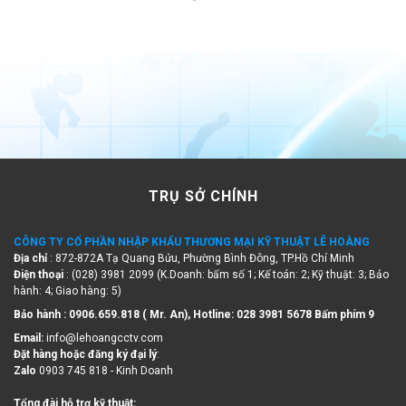
TRỤ SỞ CHÍNH
CÔNG TY CỔ PHẦN NHẬP KHẨU THƯƠNG MẠI KỸ THUẬT LÊ HOÀNG
Địa chỉ
: 872-872A Tạ Quang Bửu, Phường Bình Đông, TP.Hồ Chí Minh
Điện thoại
: (028) 3981 2099 (K.Doanh: bấm số 1; Kế toán: 2; Kỹ thuật: 3; Bảo
hành: 4; Giao hàng: 5)
Bảo hành : 0906.659.818 ( Mr. An), Hotline:
028 3981 5678 Bấm phím 9
Email:
info@lehoangcctv.com
Đặt hàng hoặc đăng ký đại lý
:
Zalo
0903 745 818 - Kinh Doanh
Tổng đài hỗ trợ kỹ thuật: