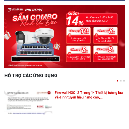
HỖ TRỢ CÁC ỨNG DỤNG
Firewall H3C: 2 Trong 1- Thiết bị tường lửa
và định tuyến hiệu năng cao,…