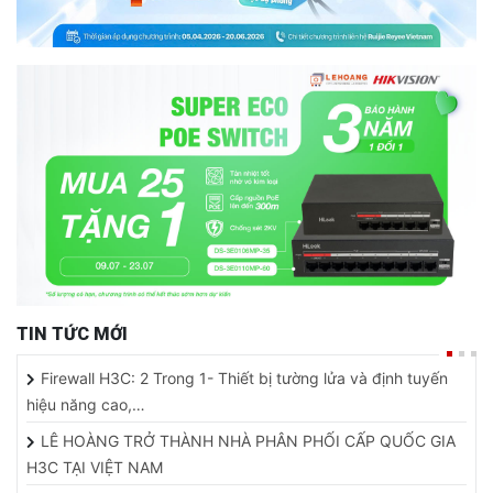
TIN TỨC MỚI
Firewall H3C: 2 Trong 1- Thiết bị tường lửa và định tuyến
hiệu năng cao,…
LÊ HOÀNG TRỞ THÀNH NHÀ PHÂN PHỐI CẤP QUỐC GIA
H3C TẠI VIỆT NAM
CAMERA TÍCH HỢP PIN MẶT TRỜI - SẢN PHẨM HOÀN