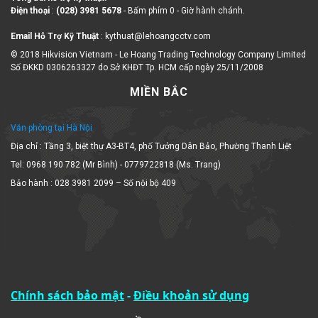
Điện thoại
:
(028) 3981 5678
- Bấm phím 0 - Giờ hành chánh.
Email Hỗ Trợ Kỹ Thuật
: kythuat@lehoangcctv.com
© 2018 Hikvision Vietnam - Le Hoang Trading Technology Company Limited
Số ĐKKD 0306263327 do Sở KHĐT Tp. HCM cấp ngày 25/11/2008
MIỀN BẮC
Văn phòng tại Hà Nội
Địa chỉ : Tầng 3, biệt thự A3-BT4, phố Tưởng Dân Bảo, Phường Thanh Liệt
Tel: 0968 190 782 (Mr Bình) - 0779722818 (Ms. Trang)
Bảo hành : 028 3981 2099 – Số nội bộ 409
Chính sách bảo mật
-
Điều khoản sử dụng
MIỀN TRUNG