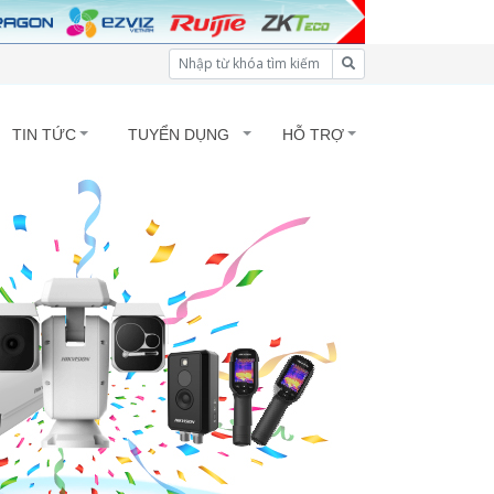
TIN TỨC
TUYỂN DỤNG
HỖ TRỢ