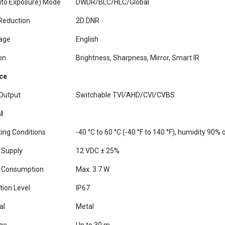
Reduction
2D DNR
age
English
on
Brightness, Sharpness, Mirror, Smart IR
ace
Output
Switchable TVI/AHD/CVI/CVBS
l
ing Conditions
-40 °C to 60 °C (-40 °F to 140 °F), humidity 90%
 Supply
12 VDC ± 25%
 Consumption
Max. 3.7 W
tion Level
IP67
al
Metal
ge
Up to 30 m