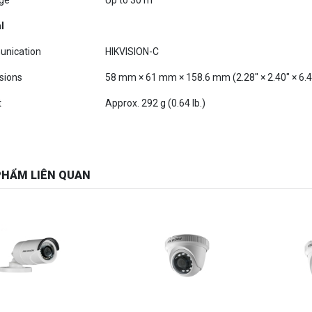
l
nication
HIKVISION-C
sions
58 mm × 61 mm × 158.6 mm (2.28" × 2.40" × 6.4
t
Approx. 292 g (0.64 lb.)
PHẨM LIÊN QUAN