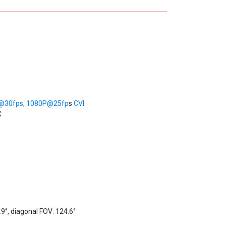
@30fp
s, 1080P@25fp
s
CVI:
C
.9°, diagonal FOV: 124.6°
5°, diagonal FOV: 93.7°