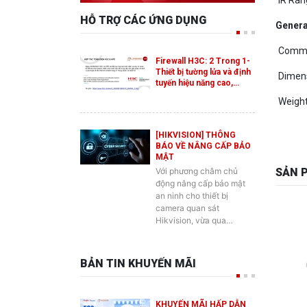
Genera
Commu
Firewall H3C: 2 Trong 1-
Thiết bị tường lửa và định
Dimen
tuyến hiệu năng cao,…
Weigh
[HIKVISION] THÔNG
BÁO VỀ NÂNG CẤP BẢO
MẬT
Với phương châm chủ
SẢN 
động nâng cấp bảo mật
an ninh cho thiết bị
camera quan sát
Hikvision, vừa qua…
BẢN TIN KHUYẾN MÃI
KHUYẾN MÃI HẤP DẪN
DÀNH CHO SẢN PHẨM
SWITCH ES2 MỚI CỦA