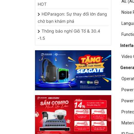
Noise 
HDParagon: Sự thay đổi lớn đang
chờ bạn khám phá
Langu
Thông báo nghỉ Giỗ Tổ & 30.4
Functi
-1.5
Interf
Video 
Genera
Operat
Power
Power
Protec
Materi
IR Ran
HỖ TRỢ CÁC ỨNG DỤNG