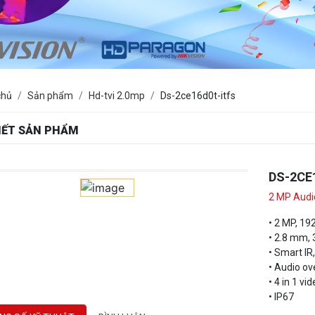
chủ
Sản phẩm
Hd-tvi 2.0mp
Ds-2ce16d0t-itfs
TIẾT SẢN PHẨM
DS-2CE
2 MP Aud
• 2 MP, 19
• 2.8 mm, 
• Smart IR
• Audio ove
• 4 in 1 v
• IP67
NG SỐ KỸ THUẬT
BÌNH LUẬN