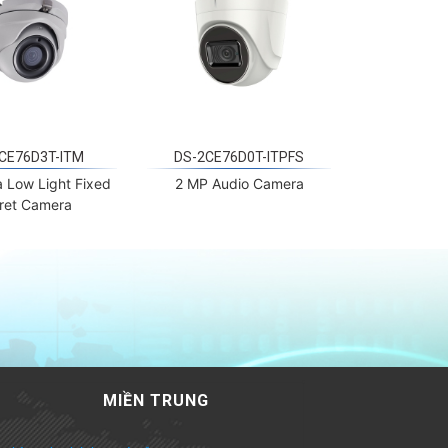
CE76D3T-ITM
DS-2CE76D0T-ITPFS
a Low Light Fixed
2 MP Audio Camera
rret Camera
MIỀN TRUNG
 phòng chi nhánh tại Đà Nẵng
Phường Hòa Cường
7-199 Lê Đình Lý,
, TP. Đà Nẵng