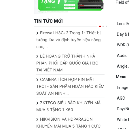
TIN TỨC MỚI
Lens 
Firewall H3C: 2 Trong 1- Thiết bị
Day & 
tường lửa và định tuyến hiệu năng
WDR (
cao,…
Audio
LÊ HOÀNG TRỞ THÀNH NHÀ
PHÂN PHỐI CẤP QUỐC GIA H3C
Angle
TẠI VIỆT NAM
Menu
CAMERA TÍCH HỢP PIN MẶT
TRỜI - SẢN PHẨM HOÀN HẢO KIỂM
Image
SOÁT AN NINH…
AGC
ZKTECO SIÊU BÃO KHUYẾN MÃI
Day/N
MUA 5 TẶNG 1 K60
HIKVISION VÀ HDPARAGON
White 
KHUYẾN MÃI MUA 5 TẶNG 1 CỰC
AE (A
HOT