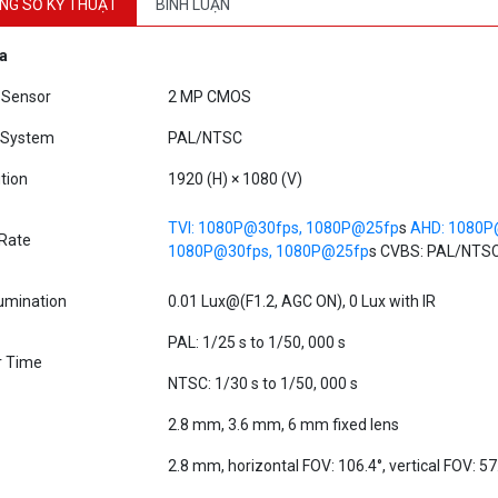
a
 Sensor
2 MP CMOS
 System
PAL/NTSC
tion
1920 (H) × 1080 (V)
TVI: 1080P@30fp
s, 1080P@25fp
s
AHD: 1080P
Rate
1080P@30fp
s, 1080P@25fp
s CVBS: PAL/NTS
lumination
0.01 Lux@(F1.2, AGC ON), 0 Lux with IR
PAL: 1/25 s to 1/50, 000 s
r Time
NTSC: 1/30 s to 1/50, 000 s
2.8 mm, 3.6 mm, 6 mm fixed lens
2.8 mm, horizontal FOV: 106.4°, vertical FOV: 57
f View
3.6 mm, horizontal FOV: 79.6°, vertical FOV: 43.