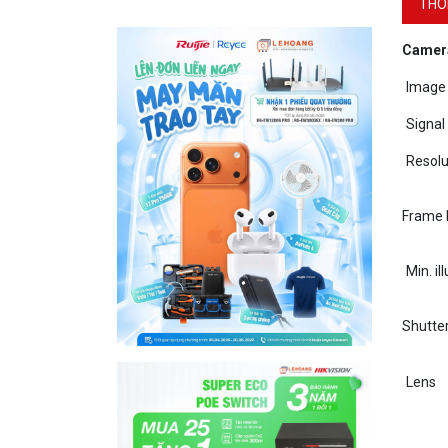
Camer
Image
Signal
Resolu
Frame 
Min. il
Shutte
Lens
Field o