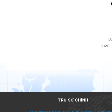
D
2 MP U
TRỤ SỞ CHÍNH
CÔNG TY CỔ PHẦN NHẬP KHẨU THƯƠNG MẠI KỸ THUẬT 
HOÀNG