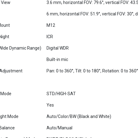
6 mm, horizontal FOV: 51.9°, vertical FOV: 30°, 
Mount
M12
Night
ICR
Wide Dynamic Range)
Digital WDR
Built-in mic
 Adjustment
Pan: 0 to 360°, Tilt: 0 to 180°, Rotation: 0 to 360°
 Mode
STD/HIGH-SAT
Yes
ight Mode
Auto/Color/BW (Black and White)
Balance
Auto/Manual
uto Exposure) Mode
DWDR/BLC/HLC/Global