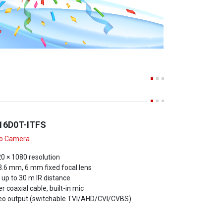
16D0T-ITFS
io Camera
20 × 1080 resolution
3.6 mm, 6 mm fixed focal lens
, up to 30 m IR distance
r coaxial cable, built-in mic
ideo output (switchable TVI/AHD/CVI/CVBS)