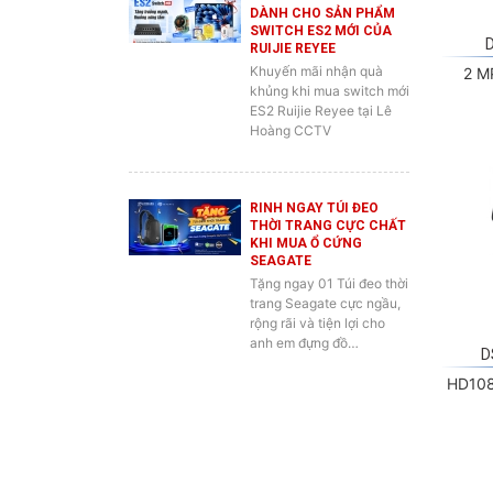
RUIJIE REYEE
Khuyến mãi nhận quà
2 M
khủng khi mua switch mới
ES2 Ruijie Reyee tại Lê
Hoàng CCTV
RINH NGAY TÚI ĐEO
THỜI TRANG CỰC CHẤT
KHI MUA Ổ CỨNG
SEAGATE
Tặng ngay 01 Túi đeo thời
trang Seagate cực ngầu,
rộng rãi và tiện lợi cho
anh em đựng đồ…
D
HD108