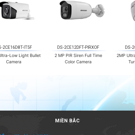
S-2CE16D8T-IT5F
DS-2CE12DFT-PIRXOF
DS-2
ltra-Low Light Bullet
2 MP PIR Siren Full Time
2MP Ultr
Camera
Color Camera
Tu
MIỀN BẮC
LÊ
Văn phòng tại Hà Nội
Văn
19
Địa chỉ : Tầng 3, biệt thự A3-BT4, phố Tưởng Dân Bảo, Phường