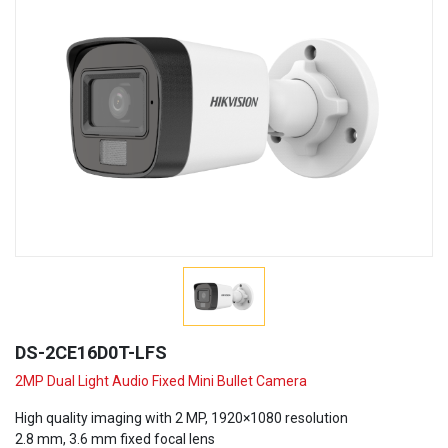
DS-2CE16D0T-LFS
2MP Dual Light Audio Fixed Mini Bullet Camera
High quality imaging with 2 MP, 1920×1080 resolution
2.8 mm, 3.6 mm fixed focal lens
Up to 30 m IR distance for bright night imaging