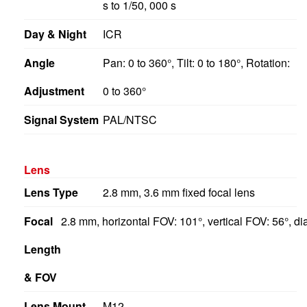
Day & Night
ICR
Angle
Pan: 0 to 360°, Tilt: 0 to 180°, Rotation:
Adjustment
0 to 360°
Signal System
PAL/NTSC
Lens
Lens Type
2.8 mm, 3.6 mm fixed focal lens
Focal
2.8 mm, horizontal FOV: 101°, vertical FOV: 56°, d
Length
& FOV
Lens Mount
M12