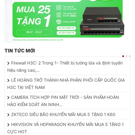
TIN TỨC MỚI
Firewall H3C: 2 Trong 1- Thiết bị tường lửa và định tuyến
hiệu năng cao,…
LÊ HOÀNG TRỞ THÀNH NHÀ PHÂN PHỐI CẤP QUỐC GIA
H3C TẠI VIỆT NAM
CAMERA TÍCH HỢP PIN MẶT TRỜI - SẢN PHẨM HOÀN
HẢO KIỂM SOÁT AN NINH…
ZKTECO SIÊU BÃO KHUYẾN MÃI MUA 5 TẶNG 1 K60
HIKVISION VÀ HDPARAGON KHUYẾN MÃI MUA 5 TẶNG 1
CỰC HOT