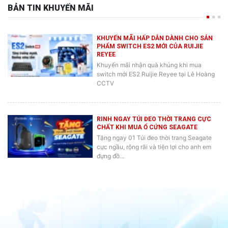
BẢN TIN KHUYẾN MÃI
KHUYẾN MÃI HẤP DẪN DÀNH CHO SẢN
PHẨM SWITCH ES2 MỚI CỦA RUIJIE
REYEE
Khuyến mãi nhận quà khủng khi mua
switch mới ES2 Ruijie Reyee tại Lê Hoàng
CCTV
RINH NGAY TÚI ĐEO THỜI TRANG CỰC
CHẤT KHI MUA Ổ CỨNG SEAGATE
Tặng ngay 01 Túi đeo thời trang Seagate
cực ngầu, rộng rãi và tiện lợi cho anh em
đựng đồ…