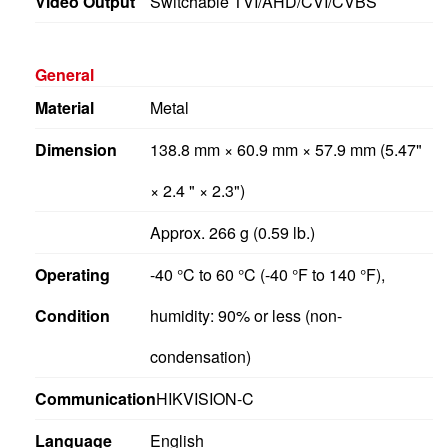
General
Material
Metal
Dimension
138.8 mm × 60.9 mm × 57.9 mm (5.47"
× 2.4 " × 2.3")
Approx. 266 g (0.59 lb.)
Operating
-40 °C to 60 °C (-40 °F to 140 °F),
Condition
humidity: 90% or less (non-
condensation)
Communication
HIKVISION-C
Language
English