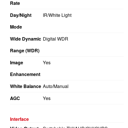
Day/Night
IR/White Light
Mode
Wide Dynamic
Digital WDR
Range (WDR)
Image
Yes
Enhancement
White Balance
Auto/Manual
AGC
Yes
Interface
Video Output
Switchable TVI/AHD/CVI/CVBS