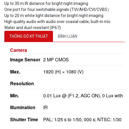
One port for four switchable signals (TVI/AHD/CVI/CVBS）
Up to 20 m white light distance for bright night imaging
High quality audio with audio over coaxial cable, built-in mic
Water and dust resistant (IP67)
THÔNG SỐ KỸ THUẬT
BÌNH LUẬN
Camera
Image Sensor
2 MP CMOS
Max.
1920 (H) × 1080 (V)
Resolution
Min.
0.01 Lux @ (F1.2, AGC ON), 0 Lux with
Illumination
IR
Shutter Time
PAL: 1/25 s to 1/50, 000 s; NTSC: 1/30
s to 1/50, 000 s