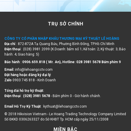
TRỤ SỞ CHÍNH
CÔNG TY CỔ PHẦN NHẬP KHẨU THƯƠNG MẠI KỸ THUẬT LÊ HOÀNG
Địa chỉ
: 872-872A Tạ Quang Bửu, Phường Bình Đông, TP.Hồ Chí Minh
Điện thoại
: (028) 3981 2099 (K.Doanh: bấm số 1; Kế toán: 2; Kỹ thuật: 3; Bảo
hành: 4; Giao hàng: 5)
Bảo hành : 0906.659.818 ( Mr. An), Hotline:
028 3981 5678 Bấm phím 9
Email:
info@lehoangcctv.com
Đặt hàng hoặc đăng ký đại lý
:
Zalo
0903 745 818 - Kinh Doanh
Tổng đài hỗ trợ kỹ thuật:
Điện thoại
:
(028) 3981 5678
- Bấm phím 0 - Giờ hành chánh.
Email Hỗ Trợ Kỹ Thuật
: kythuat@lehoangcctv.com
© 2018 Hikvision Vietnam - Le Hoang Trading Technology Company Limited
Số ĐKKD 0306263327 do Sở KHĐT Tp. HCM cấp ngày 25/11/2008
MIỀN BẮC