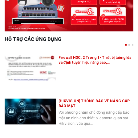
HỖ TRỢ CÁC ỨNG DỤNG
Firewall H3C: 2 Trong 1- Thiết bị tường lửa
và định tuyến hiệu năng cao,…
[HIKVISION] THÔNG BÁO VỀ NÂNG CẤP
BẢO MẬT
Với phương châm chủ động nâng cấp bảo
mật an ninh cho thiết bị camera quan sát
Hikvision, vừa qua…