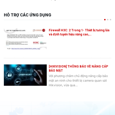
HỖ TRỢ CÁC ỨNG DỤNG
Firewall H3C: 2 Trong 1- Thiết bị tường lửa
và định tuyến hiệu năng cao,…
[HIKVISION] THÔNG BÁO VỀ NÂNG CẤP
BẢO MẬT
Với phương châm chủ động nâng cấp bảo
mật an ninh cho thiết bị camera quan sát
Hikvision, vừa qua…