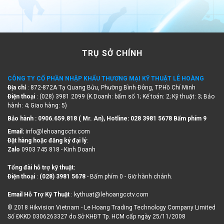
TRỤ SỞ CHÍNH
CÔNG TY CỔ PHẦN NHẬP KHẨU THƯƠNG MẠI KỸ THUẬT LÊ HOÀNG
Địa chỉ
: 872-872A Tạ Quang Bửu, Phường Bình Đông, TP.Hồ Chí Minh
Điện thoại
: (028) 3981 2099 (K.Doanh: bấm số 1; Kế toán: 2; Kỹ thuật: 3; Bảo
hành: 4; Giao hàng: 5)
Bảo hành : 0906.659.818 ( Mr. An), Hotline:
028 3981 5678 Bấm phím 9
Email:
info@lehoangcctv.com
Đặt hàng hoặc đăng ký đại lý
:
Zalo
0903 745 818 - Kinh Doanh
Tổng đài hỗ trợ kỹ thuật:
Điện thoại
:
(028) 3981 5678
- Bấm phím 0 - Giờ hành chánh.
Email Hỗ Trợ Kỹ Thuật
: kythuat@lehoangcctv.com
© 2018 Hikvision Vietnam - Le Hoang Trading Technology Company Limited
Số ĐKKD 0306263327 do Sở KHĐT Tp. HCM cấp ngày 25/11/2008