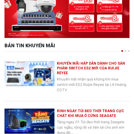
BẢN TIN KHUYẾN MÃI
KHUYẾN MÃI HẤP DẪN DÀNH CHO SẢN
PHẨM SWITCH ES2 MỚI CỦA RUIJIE
REYEE
Khuyến mãi nhận quà khủng khi mua
switch mới ES2 Ruijie Reyee tại Lê Hoàng
CCTV
RINH NGAY TÚI ĐEO THỜI TRANG CỰC
CHẤT KHI MUA Ổ CỨNG SEAGATE
Tặng ngay 01 Túi đeo thời trang Seagate
cực ngầu, rộng rãi và tiện lợi cho anh em
đựng đồ…