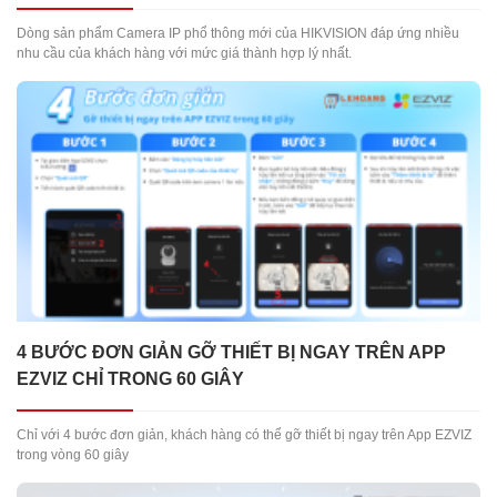
Dòng sản phẩm Camera IP phổ thông mới của HIKVISION đáp ứng nhiều
nhu cầu của khách hàng với mức giá thành hợp lý nhất.
4 BƯỚC ĐƠN GIẢN GỠ THIẾT BỊ NGAY TRÊN APP
EZVIZ CHỈ TRONG 60 GIÂY
Chỉ với 4 bước đơn giản, khách hàng có thể gỡ thiết bị ngay trên App EZVIZ
trong vòng 60 giây