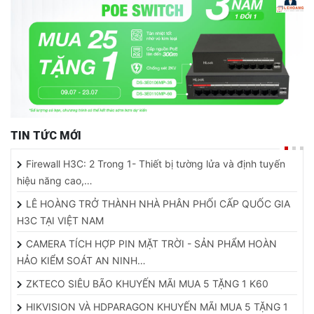
TIN TỨC MỚI
Firewall H3C: 2 Trong 1- Thiết bị tường lửa và định tuyến
hiệu năng cao,…
LÊ HOÀNG TRỞ THÀNH NHÀ PHÂN PHỐI CẤP QUỐC GIA
H3C TẠI VIỆT NAM
CAMERA TÍCH HỢP PIN MẶT TRỜI - SẢN PHẨM HOÀN
HẢO KIỂM SOÁT AN NINH…
ZKTECO SIÊU BÃO KHUYẾN MÃI MUA 5 TẶNG 1 K60
HIKVISION VÀ HDPARAGON KHUYẾN MÃI MUA 5 TẶNG 1