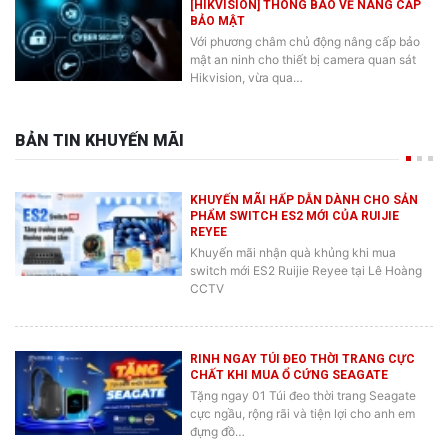
BẢO MẬT
Với phương châm chủ động nâng cấp bảo
mật an ninh cho thiết bị camera quan sát
Hikvision, vừa qua…
BẢN TIN KHUYẾN MÃI
KHUYẾN MÃI HẤP DẪN DÀNH CHO SẢN
PHẨM SWITCH ES2 MỚI CỦA RUIJIE
REYEE
Khuyến mãi nhận quà khủng khi mua
switch mới ES2 Ruijie Reyee tại Lê Hoàng
CCTV
RINH NGAY TÚI ĐEO THỜI TRANG CỰC
CHẤT KHI MUA Ổ CỨNG SEAGATE
Tặng ngay 01 Túi đeo thời trang Seagate
cực ngầu, rộng rãi và tiện lợi cho anh em
đựng đồ…