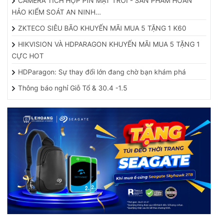
HẢO KIỂM SOÁT AN NINH…
ZKTECO SIÊU BÃO KHUYẾN MÃI MUA 5 TẶNG 1 K60
HIKVISION VÀ HDPARAGON KHUYẾN MÃI MUA 5 TẶNG 1
CỰC HOT
HDParagon: Sự thay đổi lớn đang chờ bạn khám phá
Thông báo nghỉ Giỗ Tổ & 30.4 -1.5