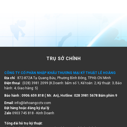
TRỤ SỞ CHÍNH
CÔNG TY CỔ PHẦN NHẬP KHẨU THƯƠNG MẠI KỸ THUẬT LÊ HOÀNG
Địa chỉ
: 872-872A Tạ Quang Bửu, Phường Bình Đông, TP.Hồ Chí Minh
Điện thoại
: (028) 3981 2099 (K.Doanh: bấm số 1; Kế toán: 2; Kỹ thuật: 3; Bảo
hành: 4; Giao hàng: 5)
Bảo hành : 0906.659.818 ( Mr. An), Hotline:
028 3981 5678 Bấm phím 9
Email:
info@lehoangcctv.com
Đặt hàng hoặc đăng ký đại lý
:
Zalo
0903 745 818 - Kinh Doanh
Tổng đài hỗ trợ kỹ thuật:
Điện thoại
:
(028) 3981 5678
- Bấm phím 0 - Giờ hành chánh.