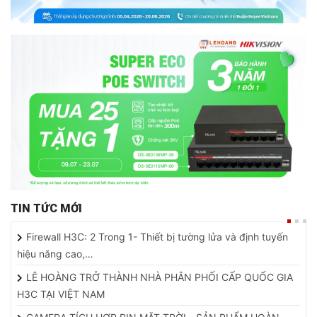
TIN TỨC MỚI
Firewall H3C: 2 Trong 1- Thiết bị tường lửa và định tuyến
hiệu năng cao,…
LÊ HOÀNG TRỞ THÀNH NHÀ PHÂN PHỐI CẤP QUỐC GIA
H3C TẠI VIỆT NAM
CAMERA TÍCH HỢP PIN MẶT TRỜI - SẢN PHẨM HOÀN