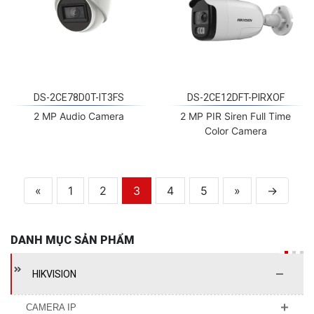
DS-2CE78D0T-IT3FS
DS-2CE12DFT-PIRXOF
2 MP Audio Camera
2 MP PIR Siren Full Time
Color Camera
«
1
2
3
4
5
»
→
DANH MỤC SẢN PHẨM
HIKVISION
CAMERA IP