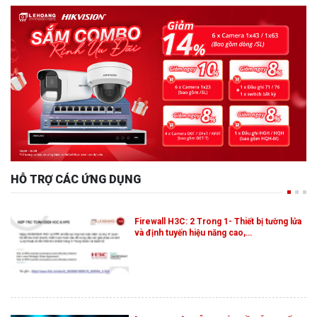
HỖ TRỢ CÁC ỨNG DỤNG
Firewall H3C: 2 Trong 1- Thiết bị tường lửa
và định tuyến hiệu năng cao,…
[HIKVISION] THÔNG BÁO VỀ NÂNG CẤP