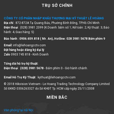
TRỤ SỞ CHÍNH
CÔNG TY CỔ PHẦN NHẬP KHẨU THƯƠNG MẠI KỸ THUẬT LÊ HOÀNG
Địa chỉ
: 872-872A Tạ Quang Bửu, Phường Bình Đông, TP.Hồ Chí Minh
Điện thoại
: (028) 3981 2099 (K.Doanh: bấm số 1; Kế toán: 2; Kỹ thuật: 3; Bảo
hành: 4; Giao hàng: 5)
Bảo hành : 0906.659.818 ( Mr. An), Hotline:
028 3981 5678 Bấm phím 9
Email:
info@lehoangcctv.com
Đặt hàng hoặc đăng ký đại lý
:
Zalo
0903 745 818 - Kinh Doanh
Tổng đài hỗ trợ kỹ thuật:
Điện thoại
:
(028) 3981 5678
- Bấm phím 0 - Giờ hành chánh.
Email Hỗ Trợ Kỹ Thuật
: kythuat@lehoangcctv.com
© 2018 Hikvision Vietnam - Le Hoang Trading Technology Company Limited
Số ĐKKD 0306263327 do Sở KHĐT Tp. HCM cấp ngày 25/11/2008
MIỀN BẮC
Văn phòng tại Hà Nội
Địa chỉ : Tầng 3, biệt thự A3-BT4, phố Tưởng Dân Bảo, Phường Thanh Liệt