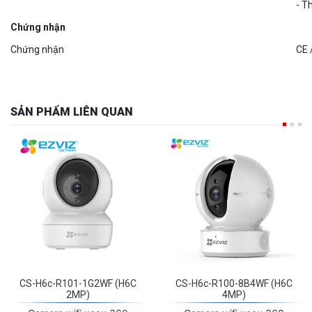
Chứng nhận
Chứng nhận
CE 
SẢN PHẨM LIÊN QUAN
CS-H6c-R101-1G2WF (H6C
CS-H6c-R100-8B4WF (H6C
2MP)
4MP)
Camera wifi xoay 360
Camera wifi xoay 360