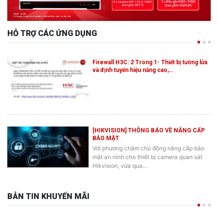
HỖ TRỢ CÁC ỨNG DỤNG
Firewall H3C: 2 Trong 1- Thiết bị tường lửa
và định tuyến hiệu năng cao,…
[HIKVISION] THÔNG BÁO VỀ NÂNG CẤP
BẢO MẬT
Với phương châm chủ động nâng cấp bảo
mật an ninh cho thiết bị camera quan sát
Hikvision, vừa qua…
BẢN TIN KHUYẾN MÃI