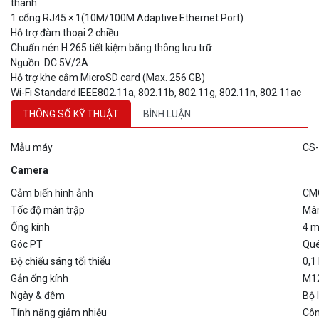
1 cổng RJ45 × 1(10M/100M Adaptive Ethernet Port)
Hỗ trợ đàm thoại 2 chiều
Chuẩn nén H.265 tiết kiệm băng thông lưu trữ
Nguồn: DC 5V/2A
Hỗ trợ khe cắm MicroSD card (Max. 256 GB)
Wi-Fi Standard IEEE802.11a, 802.11b, 802.11g, 802.11n, 802.11ac
THÔNG SỐ KỸ THUẬT
BÌNH LUẬN
Mẫu máy
CS
Camera
Cảm biến hình ảnh
CMO
Tốc độ màn trập
Màn
Ống kính
4 m
Góc PT
Qué
Độ chiếu sáng tối thiểu
0,1
Gắn ống kính
M1
Ngày & đêm
Bộ 
Tính năng giảm nhiễu
Côn