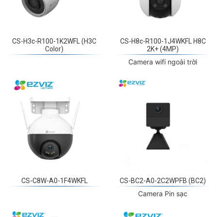
CS-H3c-R100-1K2WFL (H3C
CS-H8c-R100-1J4WKFL H8C
Color)
2K+ (4MP)
Camera wifi ngoài trời
CS-C8W-A0-1F4WKFL
CS-BC2-A0-2C2WPFB (BC2)
Camera Pin sạc