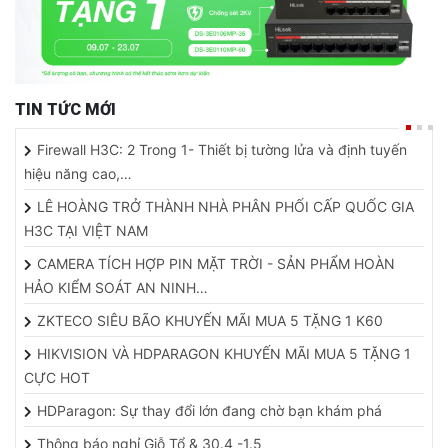
TIN TỨC MỚI
Firewall H3C: 2 Trong 1- Thiết bị tường lửa và định tuyến
hiệu năng cao,…
LÊ HOÀNG TRỞ THÀNH NHÀ PHÂN PHỐI CẤP QUỐC GIA
H3C TẠI VIỆT NAM
CAMERA TÍCH HỢP PIN MẶT TRỜI - SẢN PHẨM HOÀN
HẢO KIỂM SOÁT AN NINH…
ZKTECO SIÊU BÃO KHUYẾN MÃI MUA 5 TẶNG 1 K60
HIKVISION VÀ HDPARAGON KHUYẾN MÃI MUA 5 TẶNG 1
CỰC HOT
HDParagon: Sự thay đổi lớn đang chờ bạn khám phá
Thông báo nghỉ Giỗ Tổ & 30.4 -1.5