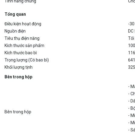
Tổng quan
Điều kiện hoạt động
-30
Nguồn điện
DC
Tiêu thụ điện năng
Tối
Kích thước sản phẩm
100
Kích thước bao bì
116
Trọng lượng (Có bao bì)
641
Khối lượng tịnh
325
Bên trong hộp
- M
- C
- D
- B
Bên trong hộp
- M
- M
- S
- T