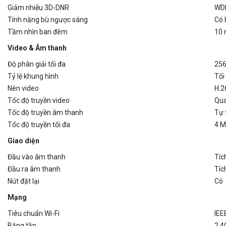
Giảm nhiễu 3D-DNR
WD
Tính năng bù ngược sáng
Có 
Tầm nhìn ban đêm
10
Video & Âm thanh
Độ phân giải tối đa
256
Tỷ lệ khung hình
Tối
Nén video
H.2
Tốc độ truyền video
Qua
Tốc độ truyền âm thanh
Tự 
Tốc độ truyền tối đa
4 M
Giao diện
Đầu vào âm thanh
Tíc
Đầu ra âm thanh
Tíc
Nút đặt lại
Có
Mạng
Tiêu chuẩn Wi-Fi
IEE
Băng tần
2.4