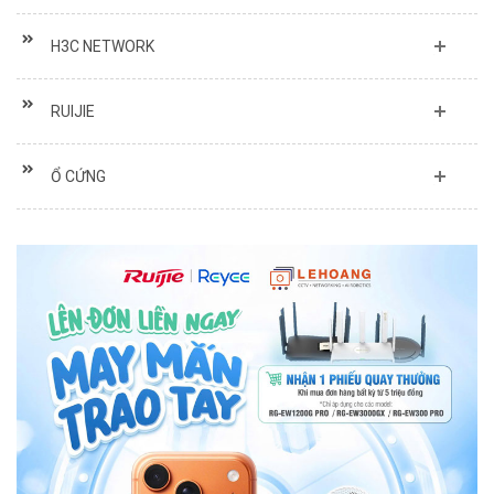
H3C NETWORK
RUIJIE
Ổ CỨNG