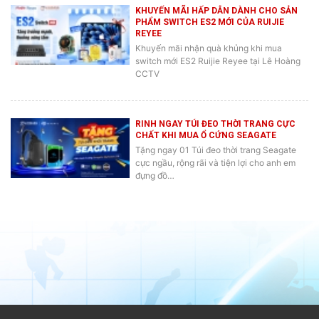
KHUYẾN MÃI HẤP DẪN DÀNH CHO SẢN
PHẨM SWITCH ES2 MỚI CỦA RUIJIE
REYEE
Khuyến mãi nhận quà khủng khi mua
switch mới ES2 Ruijie Reyee tại Lê Hoàng
CCTV
RINH NGAY TÚI ĐEO THỜI TRANG CỰC
CHẤT KHI MUA Ổ CỨNG SEAGATE
Tặng ngay 01 Túi đeo thời trang Seagate
cực ngầu, rộng rãi và tiện lợi cho anh em
đựng đồ…