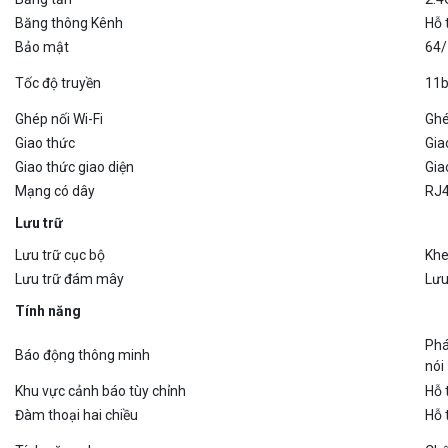
Băng thông Kênh
Hỗ 
Bảo mật
64/
Tốc độ truyền
11b
Ghép nối Wi-Fi
Ghé
Giao thức
Gia
Giao thức giao diện
Gia
Mạng có dây
RJ4
Lưu trữ
Lưu trữ cục bộ
Khe
Lưu trữ đám mây
Lưu
Tính năng
Phá
Báo động thông minh
nói
Khu vực cảnh báo tùy chỉnh
Hỗ 
Đàm thoại hai chiều
Hỗ 
Tính năng chung
Chố