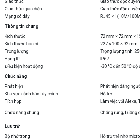
Giao thức giao diện
Giao thức độc quyền
Mạng có dây
RJ45 × 1(10M/100M 
Thông tin chung
Kích thước
72 mm × 72 mm × 
Kích thước bao bì
227 × 100 × 92 mm
Trọng lượng
Trọng lượng tịnh: 250
Hạng IP
IP67
Điều kiện hoạt động
-30 °C đến 50 °C Độ
Chức năng
Phát hiện
Phát hiện dáng ngườ
Khu vực cảnh báo tùy chỉnh
Hỗ trợ
Tích hợp
Làm việc với Alexa, 
Chức năng chung
Chống rung, Luồng d
Lưu trữ
Bộ nhớ trong
Hỗ trợ thẻ nhớ micr
Bộ nhớ đám mây
Hỗ trợ dịch vụ lưu t