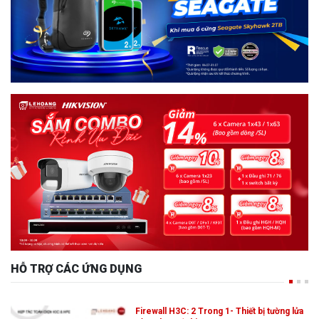
HỖ TRỢ CÁC ỨNG DỤNG
Firewall H3C: 2 Trong 1- Thiết bị tường lửa
và định tuyến hiệu năng cao,…