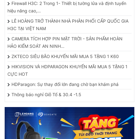
hiệu năng cao,…
LÊ HOÀNG TRỞ THÀNH NHÀ PHÂN PHỐI CẤP QUỐC GIA
H3C TẠI VIỆT NAM
CAMERA TÍCH HỢP PIN MẶT TRỜI - SẢN PHẨM HOÀN
HẢO KIỂM SOÁT AN NINH…
ZKTECO SIÊU BÃO KHUYẾN MÃI MUA 5 TẶNG 1 K60
HIKVISION VÀ HDPARAGON KHUYẾN MÃI MUA 5 TẶNG 1
CỰC HOT
HDParagon: Sự thay đổi lớn đang chờ bạn khám phá
Thông báo nghỉ Giỗ Tổ & 30.4 -1.5