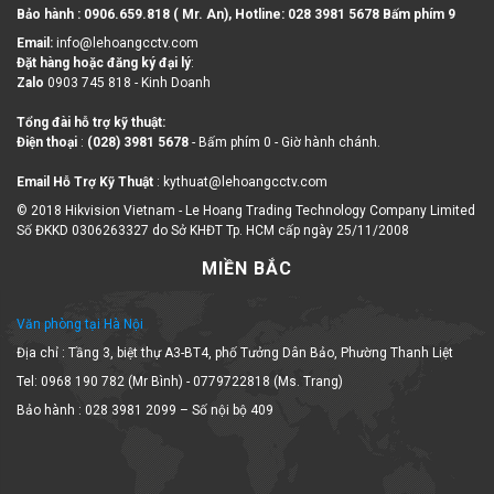
Bảo hành : 0906.659.818 ( Mr. An), Hotline:
028 3981 5678 Bấm phím 9
Email:
info@lehoangcctv.com
Đặt hàng hoặc đăng ký đại lý
:
Zalo
0903 745 818 - Kinh Doanh
Tổng đài hỗ trợ kỹ thuật:
Điện thoại
:
(028) 3981 5678
- Bấm phím 0 - Giờ hành chánh.
Email Hỗ Trợ Kỹ Thuật
: kythuat@lehoangcctv.com
© 2018 Hikvision Vietnam - Le Hoang Trading Technology Company Limited
Số ĐKKD 0306263327 do Sở KHĐT Tp. HCM cấp ngày 25/11/2008
MIỀN BẮC
Văn phòng tại Hà Nội
Địa chỉ : Tầng 3, biệt thự A3-BT4, phố Tưởng Dân Bảo, Phường Thanh Liệt
Tel: 0968 190 782 (Mr Bình) - 0779722818 (Ms. Trang)
Bảo hành : 028 3981 2099 – Số nội bộ 409