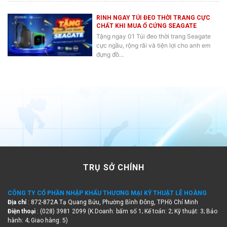
RINH NGAY TÚI ĐEO THỜI TRANG CỰC
CHẤT KHI MUA Ổ CỨNG SEAGATE
Tặng ngay 01 Túi đeo thời trang Seagate
cực ngầu, rộng rãi và tiện lợi cho anh em
đựng đồ…
TRỤ SỞ CHÍNH
CÔNG TY CỔ PHẦN NHẬP KHẨU THƯƠNG MẠI KỸ THUẬT LÊ HOÀNG
Địa chỉ
: 872-872A Tạ Quang Bửu, Phường Bình Đông, TP.Hồ Chí Minh
Điện thoại
: (028) 3981 2099 (K.Doanh: bấm số 1; Kế toán: 2; Kỹ thuật: 3; Bảo
hành: 4; Giao hàng: 5)