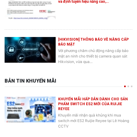
[HIKVISION] THÔNG BÁO VỀ NÂNG CẤP
BẢO MẬT
Với phương châm chủ động nâng cấp bảo
mật an ninh cho thiết bị camera quan sát
Hikvision, vừa qua…
BẢN TIN KHUYẾN MÃI
KHUYẾN MÃI HẤP DẪN DÀNH CHO SẢN
PHẨM SWITCH ES2 MỚI CỦA RUIJIE
REYEE
Khuyến mãi nhận quà khủng khi mua
switch mới ES2 Ruijie Reyee tại Lê Hoàng
CCTV