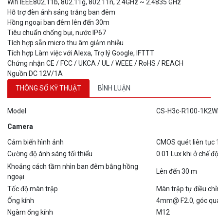
Hỗ trợ đèn ánh sáng trắng ban đêm
Hồng ngoại ban đêm lên đến 30m
Tiêu chuẩn chống bụi, nước IP67
Tích hợp sẵn micro thu âm giảm nhiễu
Tích hợp Làm việc với Alexa, Trợ lý Google, IFTTT
Chứng nhận CE / FCC / UKCA / UL / WEEE / RoHS / REACH
Nguồn DC 12V/1A
THÔNG SỐ KỸ THUẬT
BÌNH LUẬN
Model
CS-H3c-R100-1K2W
Camera
Cảm biến hình ảnh
CMOS quét liên tục 1
Cường độ ánh sáng tối thiểu
0.01 Lux khi ở chế đ
Khoảng cách tầm nhìn ban đêm bằng hồng
Lên đến 30 m
ngoại
Tốc độ màn trập
Màn trập tự điều ch
Ống kính
4mm@ F2.0, góc quan
Ngàm ống kính
M12
DNR (Giảm nhiễu kỹ thuật số)
DNR 3D