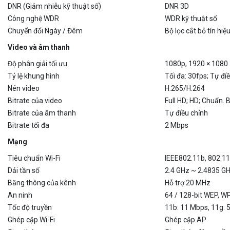
Công nghệ WDR
WDR kỹ thuật số
Chuyển đổi Ngày / Đêm
Bộ lọc cắt bỏ tín hi
Video và âm thanh
Độ phân giải tối ưu
1080p, 1920 × 1080
Tỷ lệ khung hình
Tối đa: 30fps; Tự đi
Nén video
H.265/H.264
Bitrate của video
Full HD; HD; Chuẩn. B
Bitrate của âm thanh
Tự điều chỉnh
Bitrate tối đa
2 Mbps
Mạng
Tiêu chuẩn Wi-Fi
IEEE802.11b, 802.11
Dải tần số
2.4 GHz ~ 2.4835 G
Băng thông của kênh
Hỗ trợ 20 MHz
An ninh
64 / 128-bit WEP, 
Tốc độ truyền
11b: 11 Mbps, 11g:
Ghép cặp Wi-Fi
Ghép cặp AP
Giao thức
Giao thức độc quyền