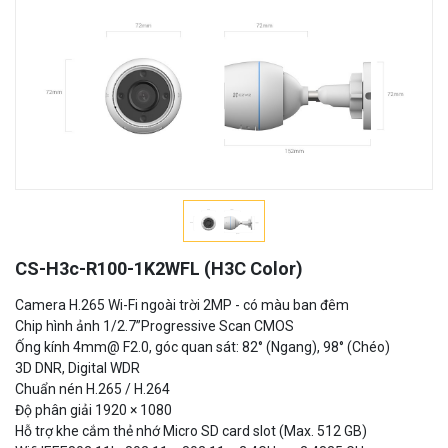
CS-H3c-R100-1K2WFL (H3C Color)
Camera H.265 Wi-Fi ngoài trời 2MP - có màu ban đêm
Chip hình ảnh 1/2.7”Progressive Scan CMOS
Ống kính 4mm@ F2.0, góc quan sát: 82° (Ngang), 98° (Chéo)
3D DNR, Digital WDR
Chuẩn nén H.265 / H.264
Độ phân giải 1920 × 1080
Hỗ trợ khe cắm thẻ nhớ Micro SD card slot (Max. 512 GB)
Wifi IEEE802.11b, 802.11g, 802.11n, 2.4GHz ~ 2.4835 GHz