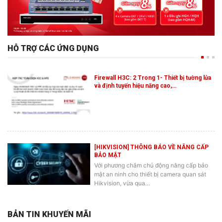
HỖ TRỢ CÁC ỨNG DỤNG
Firewall H3C: 2 Trong 1- Thiết bị tường lửa
và định tuyến hiệu năng cao,…
[HIKVISION] THÔNG BÁO VỀ NÂNG CẤP
BẢO MẬT
Với phương châm chủ động nâng cấp bảo
mật an ninh cho thiết bị camera quan sát
Hikvision, vừa qua…
BẢN TIN KHUYẾN MÃI