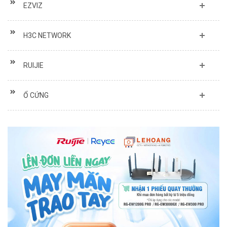
EZVIZ
H3C NETWORK
RUIJIE
Ổ CỨNG