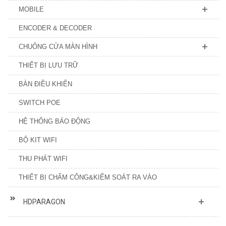
MOBILE
ENCODER & DECODER
CHUÔNG CỬA MÀN HÌNH
THIẾT BỊ LƯU TRỮ
BÀN ĐIỀU KHIỂN
SWITCH POE
HỆ THỐNG BÁO ĐỘNG
BỘ KIT WIFI
THU PHÁT WIFI
THIẾT BỊ CHẤM CÔNG&KIỂM SOÁT RA VÀO
HDPARAGON