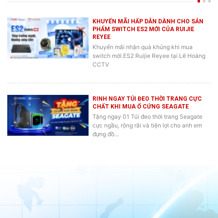
KHUYẾN MÃI HẤP DẪN DÀNH CHO SẢN
PHẨM SWITCH ES2 MỚI CỦA RUIJIE
REYEE
Khuyến mãi nhận quà khủng khi mua
switch mới ES2 Ruijie Reyee tại Lê Hoàng
CCTV
RINH NGAY TÚI ĐEO THỜI TRANG CỰC
CHẤT KHI MUA Ổ CỨNG SEAGATE
Tặng ngay 01 Túi đeo thời trang Seagate
cực ngầu, rộng rãi và tiện lợi cho anh em
đựng đồ…