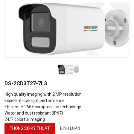
DS-2CD3T27-7L3
High quality imaging with 2 MP resolution
Excellent low-light performance
Efficient H.265+ compression technology
Water and dust resistant (IP67)
24/7 colorful imaging
THÔNG SỐ KỸ THUẬT
BÌNH LUẬN