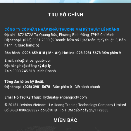
TRỤ SỞ CHÍNH
CÔNG TY CỔ PHẦN NHẬP KHẨU THƯƠNG MẠI KỸ THUẬT LÊ HOÀNG
Địa chỉ
: 872-872A Tạ Quang Bửu, Phường Bình Đông, TP.Hồ Chí Minh
Điện thoại
: (028) 3981 2099 (K.Doanh: bấm số 1; Kế toán: 2; Kỹ thuật: 3; Bảo
hành: 4; Giao hàng: 5)
Bảo hành : 0906.659.818 ( Mr. An), Hotline:
028 3981 5678 Bấm phím 9
Email:
info@lehoangcctv.com
Đặt hàng hoặc đăng ký đại lý
:
Zalo
0903 745 818 - Kinh Doanh
Tổng đài hỗ trợ kỹ thuật:
Điện thoại
:
(028) 3981 5678
- Bấm phím 0 - Giờ hành chánh.
Email Hỗ Trợ Kỹ Thuật
: kythuat@lehoangcctv.com
© 2018 Hikvision Vietnam - Le Hoang Trading Technology Company Limited
Số ĐKKD 0306263327 do Sở KHĐT Tp. HCM cấp ngày 25/11/2008
MIỀN BẮC