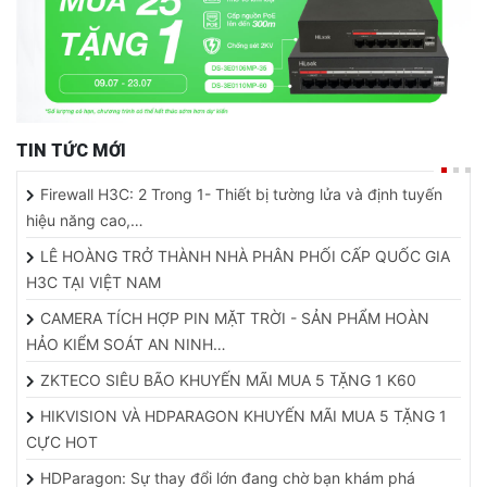
TIN TỨC MỚI
Firewall H3C: 2 Trong 1- Thiết bị tường lửa và định tuyến
hiệu năng cao,…
LÊ HOÀNG TRỞ THÀNH NHÀ PHÂN PHỐI CẤP QUỐC GIA
H3C TẠI VIỆT NAM
CAMERA TÍCH HỢP PIN MẶT TRỜI - SẢN PHẨM HOÀN
HẢO KIỂM SOÁT AN NINH…
ZKTECO SIÊU BÃO KHUYẾN MÃI MUA 5 TẶNG 1 K60
HIKVISION VÀ HDPARAGON KHUYẾN MÃI MUA 5 TẶNG 1
CỰC HOT
HDParagon: Sự thay đổi lớn đang chờ bạn khám phá