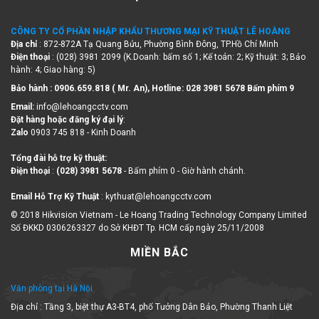
CÔNG TY CỔ PHẦN NHẬP KHẨU THƯƠNG MẠI KỸ THUẬT LÊ HOÀNG
Địa chỉ
: 872-872A Tạ Quang Bửu, Phường Bình Đông, TP.Hồ Chí Minh
Điện thoại
: (028) 3981 2099 (K.Doanh: bấm số 1; Kế toán: 2; Kỹ thuật: 3; Bảo
hành: 4; Giao hàng: 5)
Bảo hành : 0906.659.818 ( Mr. An), Hotline:
028 3981 5678 Bấm phím 9
Email:
info@lehoangcctv.com
Đặt hàng hoặc đăng ký đại lý
:
Zalo
0903 745 818 - Kinh Doanh
Tổng đài hỗ trợ kỹ thuật:
Điện thoại
:
(028) 3981 5678
- Bấm phím 0 - Giờ hành chánh.
Email Hỗ Trợ Kỹ Thuật
: kythuat@lehoangcctv.com
© 2018 Hikvision Vietnam - Le Hoang Trading Technology Company Limited
Số ĐKKD 0306263327 do Sở KHĐT Tp. HCM cấp ngày 25/11/2008
MIỀN BẮC
Văn phòng tại Hà Nội
Địa chỉ : Tầng 3, biệt thự A3-BT4, phố Tưởng Dân Bảo, Phường Thanh Liệt
Tel: 0968 190 782 (Mr Bình) - 0779722818 (Ms. Trang)