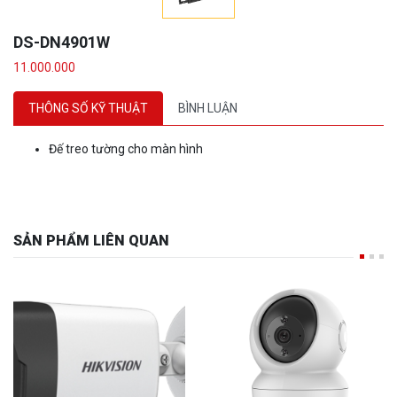
DS-DN4901W
11.000.000
THÔNG SỐ KỸ THUẬT
BÌNH LUẬN
Đế treo tường cho màn hình
SẢN PHẨM LIÊN QUAN