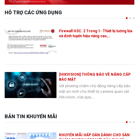
HỖ TRỢ CÁC ỨNG DỤNG
Firewall H3C: 2 Trong 1- Thiết bị tường lửa
và định tuyến hiệu năng cao,…
[HIKVISION] THÔNG BÁO VỀ NÂNG CẤP
BẢO MẬT
Với phương châm chủ động nâng cấp bảo
mật an ninh cho thiết bị camera quan sát
Hikvision, vừa qua…
BẢN TIN KHUYẾN MÃI
KHUYẾN MÃI HẤP DẪN DÀNH CHO SẢN
PHẨM SWITCH ES2 MỚI CỦA RUIJIE