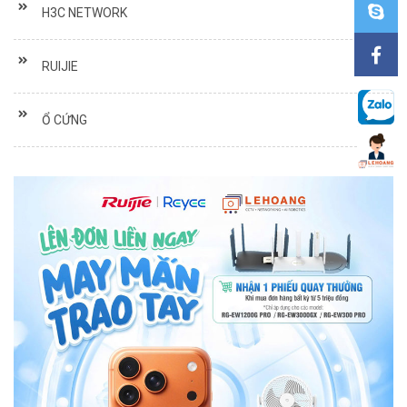
H3C NETWORK
RUIJIE
Ổ CỨNG