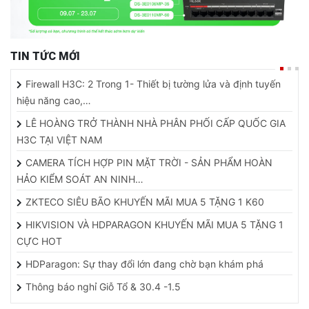
TIN TỨC MỚI
Firewall H3C: 2 Trong 1- Thiết bị tường lửa và định tuyến
hiệu năng cao,…
LÊ HOÀNG TRỞ THÀNH NHÀ PHÂN PHỐI CẤP QUỐC GIA
H3C TẠI VIỆT NAM
CAMERA TÍCH HỢP PIN MẶT TRỜI - SẢN PHẨM HOÀN
HẢO KIỂM SOÁT AN NINH…
ZKTECO SIÊU BÃO KHUYẾN MÃI MUA 5 TẶNG 1 K60
HIKVISION VÀ HDPARAGON KHUYẾN MÃI MUA 5 TẶNG 1
CỰC HOT
HDParagon: Sự thay đổi lớn đang chờ bạn khám phá
Thông báo nghỉ Giỗ Tổ & 30.4 -1.5