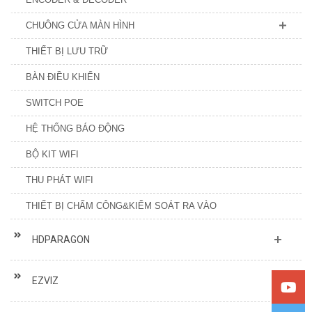
CHUÔNG CỬA MÀN HÌNH
THIẾT BỊ LƯU TRỮ
BÀN ĐIỀU KHIỂN
SWITCH POE
HỆ THỐNG BÁO ĐỘNG
BỘ KIT WIFI
THU PHÁT WIFI
THIẾT BỊ CHẤM CÔNG&KIỂM SOÁT RA VÀO
HDPARAGON
EZVIZ