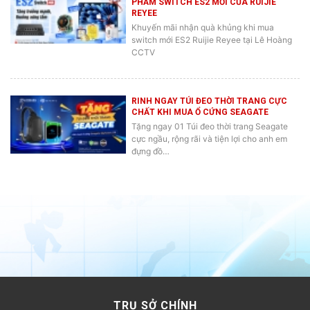
REYEE
Khuyến mãi nhận quà khủng khi mua
switch mới ES2 Ruijie Reyee tại Lê Hoàng
CCTV
RINH NGAY TÚI ĐEO THỜI TRANG CỰC
CHẤT KHI MUA Ổ CỨNG SEAGATE
Tặng ngay 01 Túi đeo thời trang Seagate
cực ngầu, rộng rãi và tiện lợi cho anh em
đựng đồ…
TRỤ SỞ CHÍNH