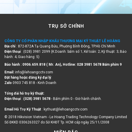
TRỤ SỞ CHÍNH
CÔNG TY CỔ PHẦN NHẬP KHẨU THƯƠNG MẠI KỸ THUẬT LÊ HOÀNG
Địa chỉ
: 872-872A Tạ Quang Bửu, Phường Bình Đông, TP.Hồ Chí Minh
Điện thoại
: (028) 3981 2099 (K.Doanh: bấm số 1; Kế toán: 2; Kỹ thuật: 3; Bảo
hành: 4; Giao hàng: 5)
Bảo hành : 0906.659.818 ( Mr. An), Hotline:
028 3981 5678 Bấm phím 9
Email:
info@lehoangcctv.com
Đặt hàng hoặc đăng ký đại lý
:
Zalo
0903 745 818 - Kinh Doanh
Tổng đài hỗ trợ kỹ thuật:
Điện thoại
:
(028) 3981 5678
- Bấm phím 0 - Giờ hành chánh.
Email Hỗ Trợ Kỹ Thuật
: kythuat@lehoangcctv.com
© 2018 Hikvision Vietnam - Le Hoang Trading Technology Company Limited
Số ĐKKD 0306263327 do Sở KHĐT Tp. HCM cấp ngày 25/11/2008
MIỀN BẮC