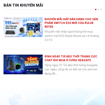
BẢN TIN KHUYẾN MÃI
KHUYẾN MÃI HẤP DẪN DÀNH CHO SẢN
PHẨM SWITCH ES2 MỚI CỦA RUIJIE
REYEE
Khuyến mãi nhận quà khủng khi mua
switch mới ES2 Ruijie Reyee tại Lê Hoàng
CCTV
RINH NGAY TÚI ĐEO THỜI TRANG CỰC
CHẤT KHI MUA Ổ CỨNG SEAGATE
Tặng ngay 01 Túi đeo thời trang Seagate
cực ngầu, rộng rãi và tiện lợi cho anh em
đựng đồ…