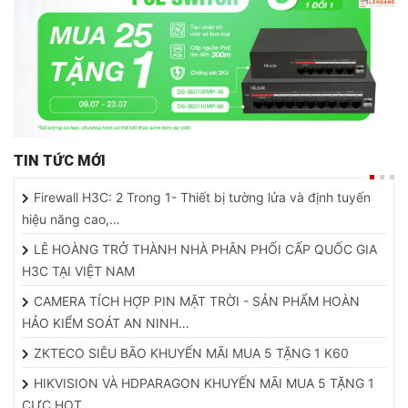
TIN TỨC MỚI
Firewall H3C: 2 Trong 1- Thiết bị tường lửa và định tuyến
hiệu năng cao,…
LÊ HOÀNG TRỞ THÀNH NHÀ PHÂN PHỐI CẤP QUỐC GIA
H3C TẠI VIỆT NAM
CAMERA TÍCH HỢP PIN MẶT TRỜI - SẢN PHẨM HOÀN
HẢO KIỂM SOÁT AN NINH…
ZKTECO SIÊU BÃO KHUYẾN MÃI MUA 5 TẶNG 1 K60
HIKVISION VÀ HDPARAGON KHUYẾN MÃI MUA 5 TẶNG 1
CỰC HOT