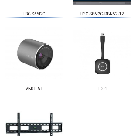
H3C S65I2C
H3C S86I2C-RBN52-12
VB01-A1
TC01