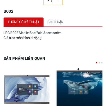
B002
THÔNG SỐ KỸ THUẬT
BÌNH LUẬN
H3C B002 Mobile Scaffold Accessories
Giá treo màn hình di động
SẢN PHẨM LIÊN QUAN