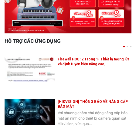
HỖ TRỢ CÁC ỨNG DỤNG
Firewall H3C: 2 Trong 1- Thiết bị tường lửa
và định tuyến hiệu năng cao,…
[HIKVISION] THÔNG BÁO VỀ NÂNG CẤP
BẢO MẬT
Với phương châm chủ động nâng cấp bảo
mật an ninh cho thiết bị camera quan sát
Hikvision, vừa qua…