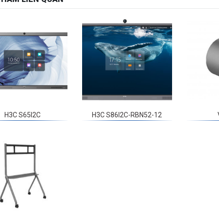
H3C S65I2C
H3C S86I2C-RBN52-12
B002