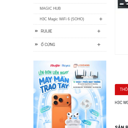
H3C Magic WiFi 6 (SOHO)
RUIJIE
Ổ CỨNG
THÔ
H3C W0
SẢN 