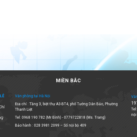
MIỀN BẮC
LÊ
Văn phòng tại Hà Nội
Văn
19
Địa chỉ : Tầng 3, biệt thự A3-BT4, phố Tưởng Dân Bảo, Phường
Chí
Tel
Thanh Liệt
nội
Tel: 0968 190 782 (Mr Bình) - 0779722818 (Ms. Trang)
 Kỹ
Bảo hành : 028 3981 2099 – Số nội bộ 409