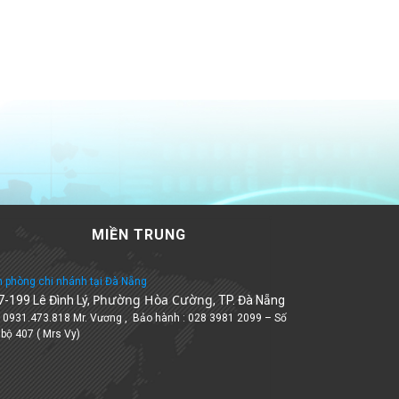
MIỀN TRUNG
 phòng chi nhánh tại Đà Nẵng
Phường Hòa Cường
7-199 Lê Đình Lý,
, TP. Đà Nẵng
: 0931.473.818 Mr. Vương , Bảo hành : 028 3981 2099 – Số
 bộ 407 ( Mrs Vy)