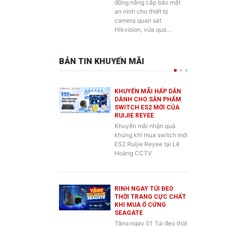
camera quan sát
Hikvision, vừa qua…
BẢN TIN KHUYẾN MÃI
KHUYẾN MÃI HẤP DẪN
DÀNH CHO SẢN PHẨM
SWITCH ES2 MỚI CỦA
RUIJIE REYEE
Khuyến mãi nhận quà
khủng khi mua switch mới
ES2 Ruijie Reyee tại Lê
Hoàng CCTV
RINH NGAY TÚI ĐEO
THỜI TRANG CỰC CHẤT
KHI MUA Ổ CỨNG
SEAGATE
Tặng ngay 01 Túi đeo thời
trang Seagate cực ngầu,
rộng rãi và tiện lợi cho