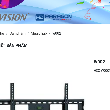
chủ
Sản phẩm
Magic hub
W002
TIẾT SẢN PHẨM
W002
H3C W002 8