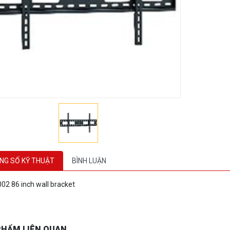
NG SỐ KỸ THUẬT
BÌNH LUẬN
02 86 inch wall bracket
PHẨM LIÊN QUAN