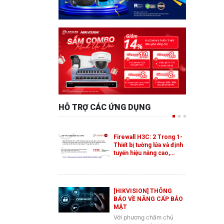
HỖ TRỢ CÁC ỨNG DỤNG
Firewall H3C: 2 Trong 1-
Thiết bị tường lửa và định
tuyến hiệu năng cao,…
[HIKVISION] THÔNG
BÁO VỀ NÂNG CẤP BẢO
MẬT
Với phương châm chủ
động nâng cấp bảo mật
an ninh cho thiết bị