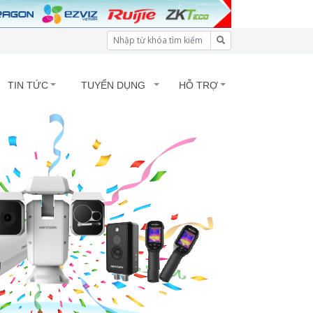
TIN TỨC
TUYỂN DỤNG
HỖ TRỢ