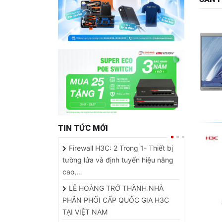
TIN TỨC MỚI
Firewall H3C: 2 Trong 1- Thiết bị
tường lửa và định tuyến hiệu năng
cao,…
LÊ HOÀNG TRỞ THÀNH NHÀ
PHÂN PHỐI CẤP QUỐC GIA H3C
TẠI VIỆT NAM
CAMERA TÍCH HỢP PIN MẶT