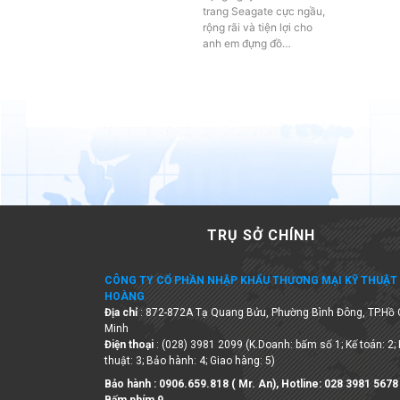
anh em đựng đồ…
TRỤ SỞ CHÍNH
CÔNG TY CỔ PHẦN NHẬP KHẨU THƯƠNG MẠI KỸ THUẬT 
HOÀNG
Địa chỉ
: 872-872A Tạ Quang Bửu, Phường Bình Đông, TP.Hồ 
Minh
Điện thoại
: (028) 3981 2099 (K.Doanh: bấm số 1; Kế toán: 2;
thuật: 3; Bảo hành: 4; Giao hàng: 5)
Bảo hành : 0906.659.818 ( Mr. An), Hotline:
028 3981 5678
Bấm phím 9
Email:
info@lehoangcctv.com