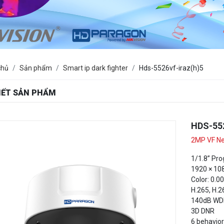
chủ
Sản phẩm
Smart ip dark fighter
Hds-5526vf-iraz(h)5
TIẾT SẢN PHẨM
HDS-55
2MP VF N
1/1.8” Pr
1920 × 10
Color: 0.0
H.265, H.2
140dB WD
3D DNR
6 behavior
and count