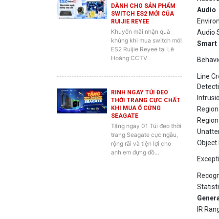
Environ
RUIJIE REYEE
Khuyến mãi nhận quà
Audio 
khủng khi mua switch mới
Smart 
ES2 Ruijie Reyee tại Lê
Hoàng CCTV
Behavio
Line C
Detecti
RINH NGAY TÚI ĐEO
Intrusi
THỜI TRANG CỰC CHẤT
KHI MUA Ổ CỨNG
Region
SEAGATE
Region 
Tặng ngay 01 Túi đeo thời
Unatte
trang Seagate cực ngầu,
Object
rộng rãi và tiện lợi cho
anh em đựng đồ…
Except
Recogn
Statist
Genera
IR Ran
Operat