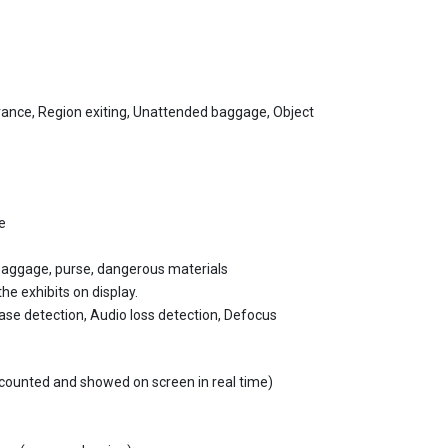
trance, Region exiting, Unattended baggage, Object
e
e baggage, purse, dangerous materials
e exhibits on display.
se detection, Audio loss detection, Defocus
ccounted and showed on screen in real time)
 less (non-condensing)
or less (non-condensing)