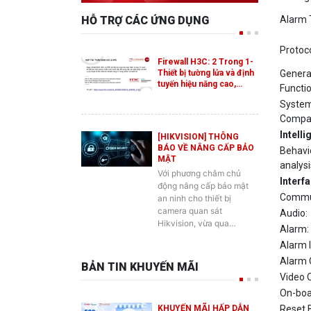
Protoco
Firewall H3C: 2 Trong 1-
Thiết bị tường lửa và định
Genera
tuyến hiệu năng cao,…
Functio
Syste
Compati
Intelli
[HIKVISION] THÔNG
BÁO VỀ NÂNG CẤP BẢO
Behavi
MẬT
analysi
Với phương châm chủ
Interf
động nâng cấp bảo mật
Commun
an ninh cho thiết bị
camera quan sát
Audio:
Hikvision, vừa qua…
Alarm:
Alarm I
Alarm 
BẢN TIN KHUYẾN MÃI
Video 
On-boa
KHUYẾN MÃI HẤP DẪN
Reset 
DÀNH CHO SẢN PHẨM
Audio
SWITCH ES2 MỚI CỦA