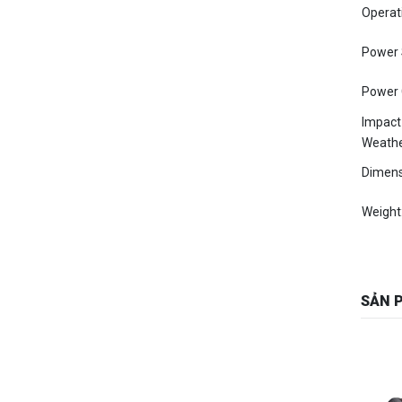
Power 
Power 
Impact
Weathe
Dimens
Weight
SẢN 