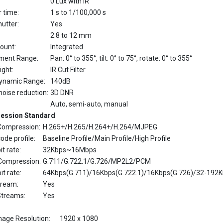
utter:
Yes
2.8 to 12 mm
ount:
Integrated
ment Range:
Pan: 0° to 355°, tilt: 0° to 75°, rotate: 0° to 355°
ight:
IR Cut Filter
ynamic Range:
140dB
 noise reduction:
3D DNR
Auto, semi-auto, manual
ession Standard
Compression:
H.265+/H.265/H.264+/H.264/MJPEG
ode profile:
Baseline Profile/Main Profile/High Profile
it rate:
32Kbps~16Mbps
Compression:
G.711/G.722.1/G.726/MP2L2/PCM
it rate:
64Kbps(G.711)/16Kbps(G.722.1)/16Kbps(G.726)/32-19
tream:
Yes
Streams:
Yes
mage Resolution:
1920 x 1080
50Hz: 50fps (1920 × 1080, 1280 × 960, 1280 × 720)
Rate: