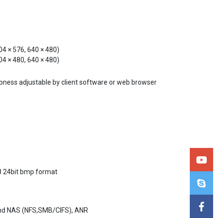
04 × 576, 640 × 480)
04 × 480, 640 × 480)
rpness adjustable by client software or web browser
28 24bit bmp format
and NAS (NFS,SMB/CIFS), ANR
 IP address conflict, illegal login, HDD full, HDD