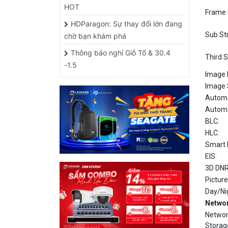
HDParagon: Sự thay đổi lớn đang
Sub St
chờ bạn khám phá
Thông báo nghỉ Giỗ Tổ & 30.4
Third 
-1.5
Image 
Image 
Automat
Automa
BLC:
HLC:
Smart 
EIS:
3D DNR
Picture
Day/Ni
Netwo
Netwo
Storag
HỖ TRỢ CÁC ỨNG DỤNG
Alarm T