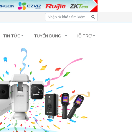
TIN TỨC
TUYỂN DỤNG
HỖ TRỢ