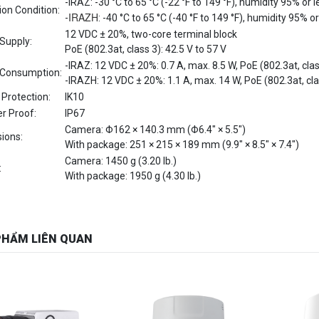
12 VDC ± 20%, two-core terminal block
Supply:
PoE (802.3at, class 3): 42.5 V to 57 V
-IRAZ: 12 VDC ± 20%: 0.7 A, max. 8.5 W, PoE (802.3at, class
Consumption:
-IRAZH: 12 VDC ± 20%: 1.1 A, max. 14 W, PoE (802.3at, class
 Protection:
IK10
r Proof:
IP67
Camera: Φ162 × 140.3 mm (Φ6.4″ × 5.5″)
ions:
With package: 251 × 215 × 189 mm (9.9″ × 8.5″ × 7.4″)
Camera: 1450 g (3.20 lb.)
:
With package: 1950 g (4.30 lb.)
PHẨM LIÊN QUAN