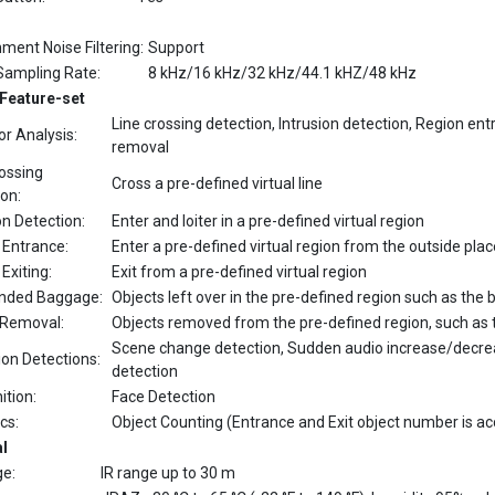
ment Noise Filtering:
Support
Sampling Rate:
8 kHz/16 kHz/32 kHz/44.1 kHZ/48 kHz
Feature-set
Line crossing detection, Intrusion detection, Region en
r Analysis:
removal
rossing
Cross a pre-defined virtual line
on:
on Detection:
Enter and loiter in a pre-defined virtual region
 Entrance:
Enter a pre-defined virtual region from the outside plac
Exiting:
Exit from a pre-defined virtual region
nded Baggage:
Objects left over in the pre-defined region such as th
 Removal:
Objects removed from the pre-defined region, such as th
Scene change detection, Sudden audio increase/decrea
ion Detections:
detection
ition:
Face Detection
ics:
Object Counting (Entrance and Exit object number is a
l
ge:
IR range up to 30 m
-IRAZ: -30 °C to 65 °C (-22 °F to 149 °F), humidity 95% or
ion Condition:
IRAZH
-
: -40 °C to 65 °C (-40 °F to 149 °F), humidity 95% 