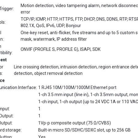
error
TCP/IP, ICMP, HTTP, HTTPS, FTP, DHCP, DNS, DDNS, RTP, RTS
ls:
802.1X, QoS, IPv6, UDP, Bonjour
l
One-key reset, anti-flicker, five streams and up to 5 custom
n:
mask, watermark, IP address filter
m
ONVIF (PROFILE S, PROFILE G), ISAPI, SDK
bility:
gent
or
Line crossing detection, intrusion detection, region entrance de
s:
detection, object removal detection
ace
ication Interface:
1 RJ45 10M/100M/1000M Ethernet port
1-ch 3.5 mm input (line in), 1-ch 3.5mm output, mo
1-ch input, 1-ch output (up to 24 VDC 1A or 110 V
nput:
1
Output:
1
Output:
1Vp-p composite output (75 Ω/CVBS)
rd storage:
Built-in micro SD/SDHC/SDXC slot, up to 256 GB
Button:
Yes