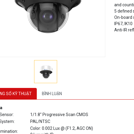
5 defined
On-board 
IP67, IK10
Anti-IR ref
NG SỐ KỸ THUẬT
BÌNH LUẬN
a
Sensor:
1/1.8" Progressive Scan CMOS
 System:
PAL/NTSC
Color: 0.002 Lux @ (F1.2, AGC ON)
lumination:
0 Lux with IR
 time:
1 s to 1/100,000 s