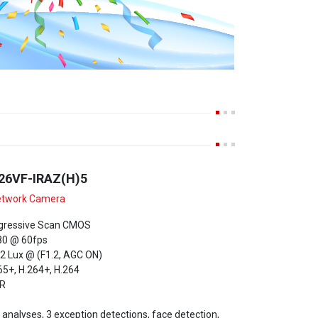
26VF-IRAZ(H)5
etwork Camera
ogressive Scan CMOS
80 @ 60fps
02 Lux @ (F1.2, AGC ON)
65+, H.264+, H.264
R
 analyses, 3 exception detections, face detection,
ing