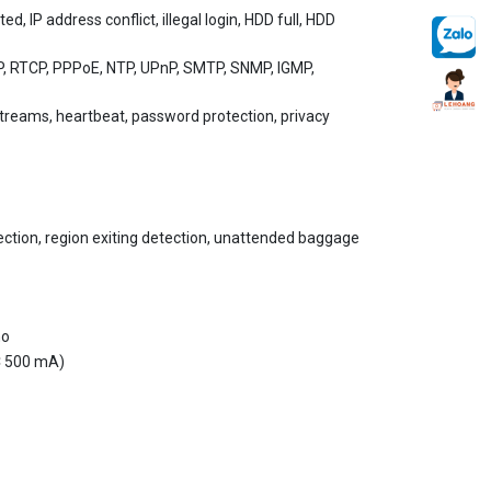
P, RTCP, PPPoE, NTP, UPnP, SMTP, SNMP, IGMP,
 streams, heartbeat, password protection, privacy
tection, region exiting detection, unattended baggage
no
AC 500 mA)