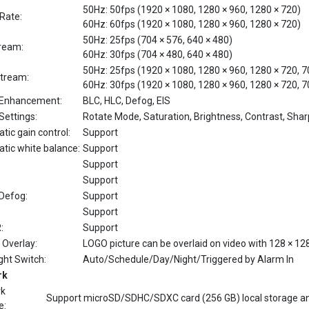
60Hz: 60fps (1920 × 1080, 1280 × 960, 1280 × 720)
50Hz: 25fps (704 × 576, 640 × 480)
ream:
60Hz: 30fps (704 × 480, 640 × 480)
50Hz: 25fps (1920 × 1080, 1280 × 960, 1280 × 720, 7
Stream:
60Hz: 30fps (1920 × 1080, 1280 × 960, 1280 × 720, 7
Enhancement:
BLC, HLC, Defog, EIS
Settings:
Rotate Mode, Saturation, Brightness, Contrast, Sha
ic gain control:
Support
tic white balance:
Support
Support
Support
Defog:
Support
Support
:
Support
 Overlay:
LOGO picture can be overlaid on video with 128 × 1
ght Switch:
Auto/Schedule/Day/Night/Triggered by Alarm In
rk
rk
Support microSD/SDHC/SDXC card (256 GB) local storage 
e:
Motion detection, video tampering alarm, network disconnected,
rigger: