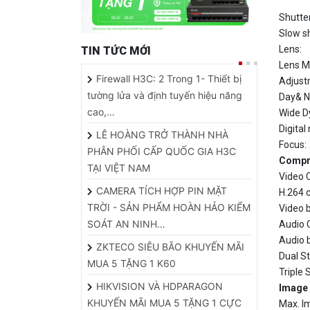
Slow sh
Lens:
TIN TỨC MỚI
Lens M
Firewall H3C: 2 Trong 1- Thiết bị
Adjust
tường lửa và định tuyến hiệu năng
Day& N
cao,…
Wide D
Digital
LÊ HOÀNG TRỞ THÀNH NHÀ
Focus:
PHÂN PHỐI CẤP QUỐC GIA H3C
Compr
TẠI VIỆT NAM
Video 
CAMERA TÍCH HỢP PIN MẶT
H.264 c
TRỜI - SẢN PHẨM HOÀN HẢO KIỂM
Video b
SOÁT AN NINH…
Audio 
Audio b
ZKTECO SIÊU BÃO KHUYẾN MÃI
Dual S
MUA 5 TẶNG 1 K60
Triple 
HIKVISION VÀ HDPARAGON
Image
KHUYẾN MÃI MUA 5 TẶNG 1 CỰC
Max. I
HOT
Frame 