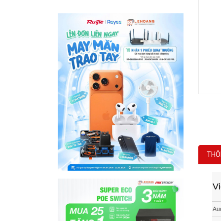
THÔ
Vi
Aud
Vi