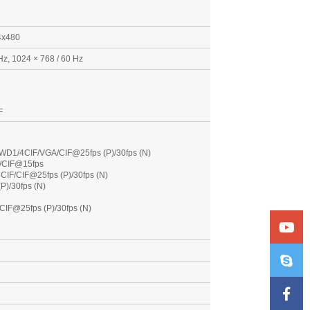
4x480
Hz, 1024 × 768 / 60 Hz
F
p/WD1/4CIF/VGA/CIF@25fps (P)/30fps (N)
F/CIF@15fps
IF/CIF@25fps (P)/30fps (N)
P)/30fps (N)
CIF@25fps (P)/30fps (N)