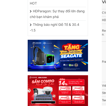
HDParagon: Sự thay đổi lớn đang
CV
chờ bạn khám phá
HD
Thông báo nghỉ Giỗ Tổ & 30.4
-1.5
Rec
n:
Fr
Vid
St
Tw
Aud
HỖ TRỢ CÁC ỨNG DỤNG