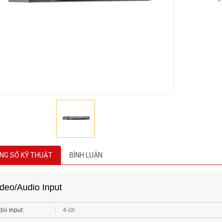
NG SỐ KỸ THUẬT
BÌNH LUẬN
deo/Audio Input
io Input:
4-ch
deo Compression:
H.265 Pro+/H.265 Pro/H.265/H.264+/H.264