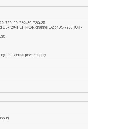
p60, 720p50, 720p30, 720p25
 1 of DS-7204HQHI-K1/P, channel 1/2 of DS-7208HQHI-
p30
d by the external power supply
input)