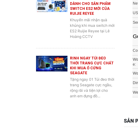
USB
RUIJIE REYEE
Khuyến mãi nhận quà
Ser
khủng khi mua switch mới
ES2 Ruijie Reyee tại Lê
G
Hoàng CCTV
Co
RINH NGAY TÚI ĐEO
Wo
THỜI TRANG CỰC CHẤT
e:
KHI MUA Ổ CỨNG
SEAGATE
Wor
Tặng ngay 01 Túi đeo thời
Di
trang Seagate cực ngầu,
rộng rãi và tiện lợi cho
We
anh em đựng đồ…
SẢN 