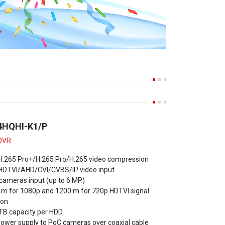
4HQHI-K1/P
DVR
 H.265 Pro+/H.265 Pro/H.265 video compression
 HDTVI/AHD/CVI/CVBS/IP video input
 cameras input (up to 6 MP)
 m for 1080p and 1200 m for 720p HDTVI signal
ion
 TB capacity per HDD
power supply to PoC cameras over coaxial cable