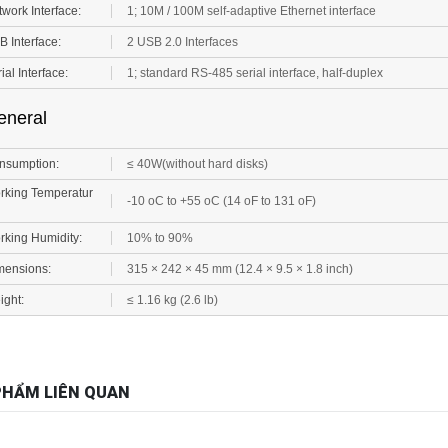
 Interface:
2 USB 2.0 Interfaces
ial Interface:
1; standard RS-485 serial interface, half-duplex
eneral
nsumption:
≤ 40W(without hard disks)
rking Temperatur
-10 oC to +55 oC (14 oF to 131 oF)
king Humidity:
10% to 90%
mensions:
315 × 242 × 45 mm (12.4 × 9.5 × 1.8 inch)
ight:
≤ 1.16 kg (2.6 lb)
PHẨM LIÊN QUAN