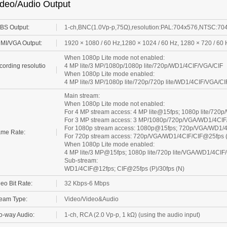
BS Output:
1-ch,BNC(1.0Vp-p,75Ω),resolution:PAL:704x576,NTSC:70
MI/VGA Output:
1920 × 1080 / 60 Hz,1280 × 1024 / 60 Hz, 1280 × 720 / 60 
When 1080p Lite mode not enabled:
ording resolutio
4 MP lite/3 MP/1080p/1080p lite/720p/WD1/4CIF/VGA/CIF
When 1080p Lite mode enabled:
4 MP lite/3 MP/1080p lite/720p/720p lite/WD1/4CIF/VGA/CI
Main stream:
When 1080p Lite mode not enabled:
For 4 MP stream access: 4 MP lite@15fps; 1080p lite/720
For 3 MP stream access: 3 MP/1080p/720p/VGA/WD1/4CI
For 1080p stream access: 1080p@15fps; 720p/VGA/WD1/4C
ame Rate:
For 720p stream access: 720p/VGA/WD1/4CIF/CIF@25fps (
When 1080p Lite mode enabled:
4 MP lite/3 MP@15fps; 1080p lite/720p lite/VGA/WD1/4CIF/
Sub-stream:
WD1/4CIF@12fps; CIF@25fps (P)/30fps (N)
eo Bit Rate:
32 Kbps-6 Mbps
ream Type:
Video/Video&Audio
o-way Audio:
1-ch, RCA (2.0 Vp-p, 1 kΩ) (using the audio input)
io Output:
1-ch RCA(Linear, 1kΩ)