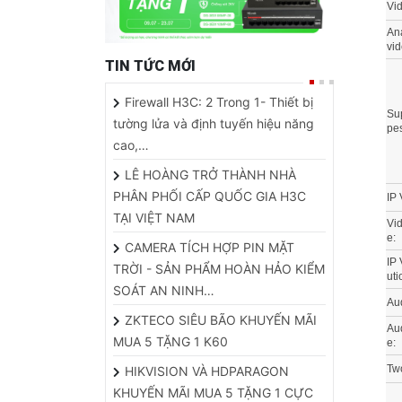
An
vid
TIN TỨC MỚI
Firewall H3C: 2 Trong 1- Thiết bị
Su
tường lửa và định tuyến hiệu năng
pes
cao,…
LÊ HOÀNG TRỞ THÀNH NHÀ
PHÂN PHỐI CẤP QUỐC GIA H3C
IP 
TẠI VIỆT NAM
Vid
e:
CAMERA TÍCH HỢP PIN MẶT
IP 
TRỜI - SẢN PHẨM HOÀN HẢO KIỂM
uti
SOÁT AN NINH…
Au
ZKTECO SIÊU BÃO KHUYẾN MÃI
Aud
MUA 5 TẶNG 1 K60
e:
Tw
HIKVISION VÀ HDPARAGON
KHUYẾN MÃI MUA 5 TẶNG 1 CỰC
Vi
HOT