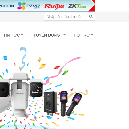
TIN TỨC
TUYỂN DỤNG
HỖ TRỢ