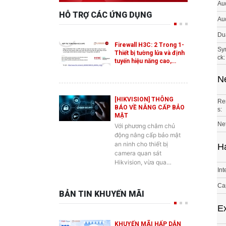
Aud
Du
Firewall H3C: 2 Trong 1-
Sy
Thiết bị tường lửa và định
ck:
tuyến hiệu năng cao,…
N
[HIKVISION] THÔNG
Re
BÁO VỀ NÂNG CẤP BẢO
s:
MẬT
Net
Với phương châm chủ
động nâng cấp bảo mật
an ninh cho thiết bị
Ha
camera quan sát
Hikvision, vừa qua…
Int
Cap
BẢN TIN KHUYẾN MÃI
Ex
KHUYẾN MÃI HẤP DẪN
Net
DÀNH CHO SẢN PHẨM
SWITCH ES2 MỚI CỦA