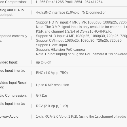
alog and HD-TVI
4-ch,BNC interface (1.0Vp-p, 75 Ω)connection
eo input:
Support HDTVI input: 4 MP, 3 MP, 1080p30, 1080p25, 720
Note: The 3 MP signal input is only available for channel
K2/P, and channel 1/2/3/4 of DS-7216HQHI-K2/P..
pported camera ty
Support AHD input: 4 MP, 1080p25, 1080p30, 720p25, 720
:
Support CVI input: 1080p25, 1080p30, 720p25, 720p30
Support CVBS input
Supports Hikvision PoC camera
Note: Do not unplug or plug the PoC camera if it is powere
Video Input:
up to 6-ch
eo Input Interfac
BNC (1.0 Vp-p, 75Ω)
Video Input Resol
Up to 6 MP resolution
on:
dio Compression:
G.711u
io Input Interfac
RCA (2.0 Vp-p, 1 kΩ)
o-way Audio:
1-ch, RCA (2.0 Vp-p, 1 KΩ), (using the 1st channel of audio 
deo/Audio Output