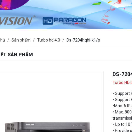
chủ
Sản phẩm
Turbo hd 4.0
Ds-7204hqhi-k1/p
TIẾT SẢN PHẨM
DS-720
Turbo HD 
• Support
• Support
•Max. 6 IP
• Max. 800
transmiss
• Up to 10
• Provide 