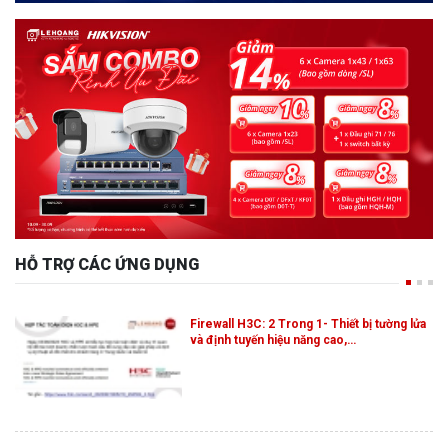
HỖ TRỢ CÁC ỨNG DỤNG
Firewall H3C: 2 Trong 1- Thiết bị tường lửa
và định tuyến hiệu năng cao,…