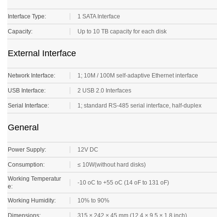
Interface Type:
1 SATA Interface
Capacity:
Up to 10 TB capacity for each disk
External Interface
Network Interface:
1; 10M / 100M self-adaptive Ethernet interface
USB Interface:
2 USB 2.0 Interfaces
Serial Interface:
1; standard RS-485 serial interface, half-duplex
General
Power Supply:
12V DC
Consumption:
≤ 10W(without hard disks)
Working Temperatur
-10 oC to +55 oC (14 oF to 131 oF)
e:
Working Humidity:
10% to 90%
Dimensions:
315 × 242 × 45 mm (12.4 × 9.5 × 1.8 inch)