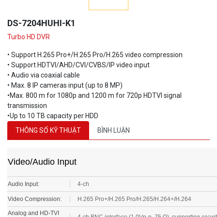
DS-7204HUHI-K1
Turbo HD DVR
• Support H.265 Pro+/H.265 Pro/H.265 video compression
• Support HDTVI/AHD/CVI/CVBS/IP video input
• Audio via coaxial cable
• Max. 8 IP cameras input (up to 8 MP)
•Max. 800 m for 1080p and 1200 m for 720p HDTVI signal
transmission
•Up to 10 TB capacity per HDD
THÔNG SỐ KỸ THUẬT
BÌNH LUẬN
Video/Audio Input
Audio Input:
4-ch
Video Compression:
H.265 Pro+/H.265 Pro/H.265/H.264+/H.264
Analog and HD-TVI
4-ch,BNC interface (1.0Vp-p, 75 Ω), supporting coaxi
video input: