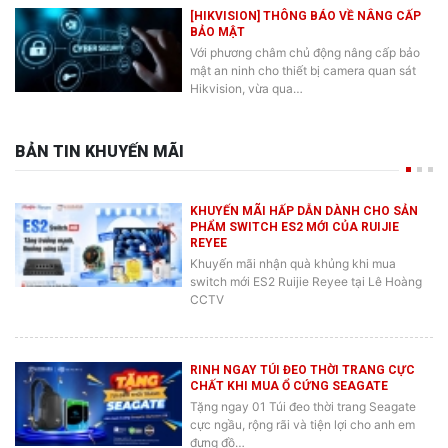
[HIKVISION] THÔNG BÁO VỀ NÂNG CẤP
BẢO MẬT
Với phương châm chủ động nâng cấp bảo
mật an ninh cho thiết bị camera quan sát
Hikvision, vừa qua…
BẢN TIN KHUYẾN MÃI
KHUYẾN MÃI HẤP DẪN DÀNH CHO SẢN
PHẨM SWITCH ES2 MỚI CỦA RUIJIE
REYEE
Khuyến mãi nhận quà khủng khi mua
switch mới ES2 Ruijie Reyee tại Lê Hoàng
CCTV
RINH NGAY TÚI ĐEO THỜI TRANG CỰC
CHẤT KHI MUA Ổ CỨNG SEAGATE
Tặng ngay 01 Túi đeo thời trang Seagate
cực ngầu, rộng rãi và tiện lợi cho anh em
đựng đồ…