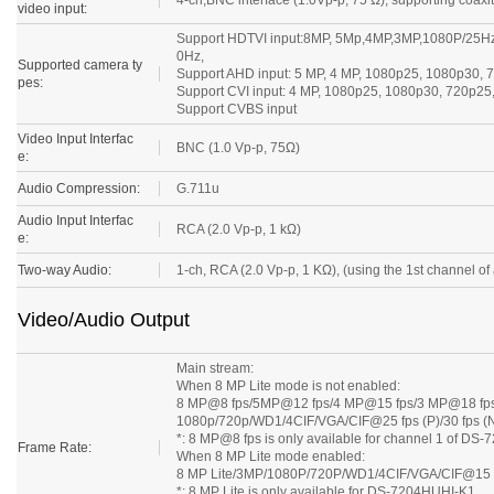
Support HDTVI input:8MP, 5Mp,4MP,3MP,1080P/25H
0Hz,
Supported camera ty
Support AHD input: 5 MP, 4 MP, 1080p25, 1080p30,
pes:
Support CVI input: 4 MP, 1080p25, 1080p30, 720p25
Support CVBS input
Video Input Interfac
BNC (1.0 Vp-p, 75Ω)
e:
Audio Compression:
G.711u
Audio Input Interfac
RCA (2.0 Vp-p, 1 kΩ)
e:
Two-way Audio:
1-ch, RCA (2.0 Vp-p, 1 KΩ), (using the 1st channel of 
Video/Audio Output
Main stream:
When 8 MP Lite mode is not enabled:
8 MP@8 fps/5MP@12 fps/4 MP@15 fps/3 MP@18 fp
1080p/720p/WD1/4CIF/VGA/CIF@25 fps (P)/30 fps (
*: 8 MP@8 fps is only available for channel 1 of DS
Frame Rate:
When 8 MP Lite mode enabled:
8 MP Lite/3MP/1080P/720P/WD1/4CIF/VGA/CIF@15 
*: 8 MP Lite is only available for DS-7204HUHI-K1.