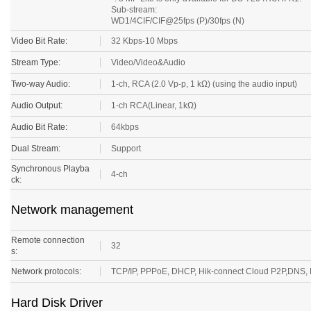
Sub-stream:
WD1/4CIF/CIF@25fps (P)/30fps (N)
Video Bit Rate:
32 Kbps-10 Mbps
Stream Type:
Video/Video&Audio
Two-way Audio:
1-ch, RCA (2.0 Vp-p, 1 kΩ) (using the audio input)
Audio Output:
1-ch RCA(Linear, 1kΩ)
Audio Bit Rate:
64kbps
Dual Stream:
Support
Synchronous Playba
4-ch
ck:
Network management
Remote connection
32
s:
Network protocols:
TCP/IP, PPPoE, DHCP, Hik-connect Cloud P2P,DNS,
Hard Disk Driver