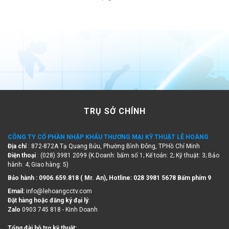
TRỤ SỞ CHÍNH
CÔNG TY CỔ PHẦN NHẬP KHẨU THƯƠNG MẠI KỸ THUẬT LÊ HOÀNG
Địa chỉ
: 872-872A Tạ Quang Bửu, Phường Bình Đông, TP.Hồ Chí Minh
Điện thoại
: (028) 3981 2099 (K.Doanh: bấm số 1; Kế toán: 2; Kỹ thuật: 3; Bảo
hành: 4; Giao hàng: 5)
Bảo hành : 0906.659.818 ( Mr. An), Hotline:
028 3981 5678 Bấm phím 9
Email:
info@lehoangcctv.com
Đặt hàng hoặc đăng ký đại lý
:
Zalo
0903 745 818 - Kinh Doanh
Tổng đài hỗ trợ kỹ thuật: