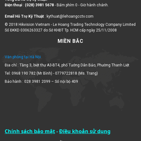
Điện thoại
:
(028) 3981 5678
- Bấm phím 0 - Giờ hành chánh.
Email Hỗ Trợ Kỹ Thuật
: kythuat@lehoangcctv.com
© 2018 Hikvision Vietnam - Le Hoang Trading Technology Company Limited
Số ĐKKD 0306263327 do Sở KHĐT Tp. HCM cấp ngày 25/11/2008
MIỀN BẮC
Văn phòng tại Hà Nội
Địa chỉ : Tầng 3, biệt thự A3-BT4, phố Tưởng Dân Bảo, Phường Thanh Liệt
Tel: 0968 190 782 (Mr Bình) - 0779722818 (Ms. Trang)
Bảo hành : 028 3981 2099 – Số nội bộ 409
Chính sách bảo mật
-
Điều khoản sử dụng
MIỀN TRUNG