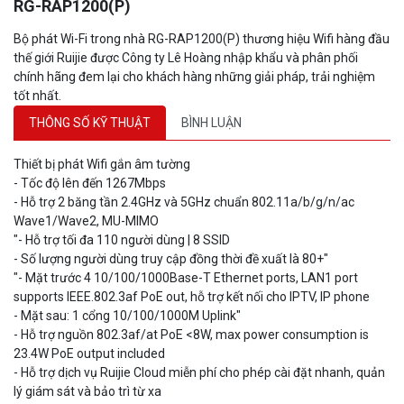
Bộ phát Wi-Fi trong nhà RG-RAP1200(P) thương hiệu Wifi hàng đầu
thế giới Ruijie được Công ty Lê Hoàng nhập khẩu và phân phối
chính hãng đem lại cho khách hàng những giải pháp, trải nghiệm
tốt nhất.
THÔNG SỐ KỸ THUẬT
BÌNH LUẬN
Thiết bị phát Wifi gắn âm tường
- Tốc độ lên đến 1267Mbps
- Hỗ trợ 2 băng tần 2.4GHz và 5GHz chuẩn 802.11a/b/g/n/ac
Wave1/Wave2, MU-MIMO
"- Hỗ trợ tối đa 110 người dùng | 8 SSID
- Số lượng người dùng truy cập đồng thời đề xuất là 80+"
"- Mặt trước 4 10/100/1000Base-T Ethernet ports, LAN1 port
supports IEEE.802.3af PoE out, hỗ trợ kết nối cho IPTV, IP phone
- Mặt sau: 1 cổng 10/100/1000M Uplink"
- Hỗ trợ nguồn 802.3af/at PoE <8W, max power consumption is
23.4W PoE output included
- Hỗ trợ dịch vụ Ruijie Cloud miễn phí cho phép cài đặt nhanh, quản
lý giám sát và bảo trì từ xa
- Thiết kế phù hợp với kích thước ổ cắm chuẩn 86-type