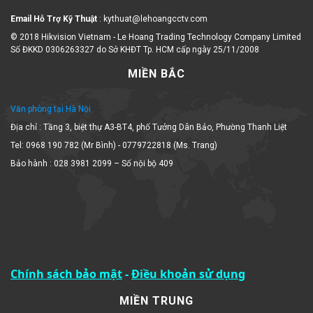
Email Hỗ Trợ Kỹ Thuật
: kythuat@lehoangcctv.com
© 2018 Hikvision Vietnam - Le Hoang Trading Technology Company Limited
Số ĐKKD 0306263327 do Sở KHĐT Tp. HCM cấp ngày 25/11/2008
MIỀN BẮC
Văn phòng tại Hà Nội
Địa chỉ : Tầng 3, biệt thự A3-BT4, phố Tưởng Dân Bảo, Phường Thanh Liệt
Tel: 0968 190 782 (Mr Bình) - 0779722818 (Ms. Trang)
Bảo hành : 028 3981 2099 – Số nội bộ 409
Chính sách bảo mật
-
Điều khoản sử dụng
MIỀN TRUNG