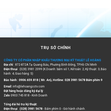
TRỤ SỞ CHÍNH
CÔNG TY CỔ PHẦN NHẬP KHẨU THƯƠNG MẠI KỸ THUẬT LÊ HOÀNG
Địa chỉ
: 872-872A Tạ Quang Bửu, Phường Bình Đông, TP.Hồ Chí Minh
Điện thoại
: (028) 3981 2099 (K.Doanh: bấm số 1; Kế toán: 2; Kỹ thuật: 3; Bảo
hành: 4; Giao hàng: 5)
Bảo hành : 0906.659.818 ( Mr. An), Hotline:
028 3981 5678 Bấm phím 9
Email:
info@lehoangcctv.com
Đặt hàng hoặc đăng ký đại lý
:
Zalo
0903 745 818 - Kinh Doanh
Tổng đài hỗ trợ kỹ thuật:
Điện thoại
:
(028) 3981 5678
- Bấm phím 0 - Giờ hành chánh.