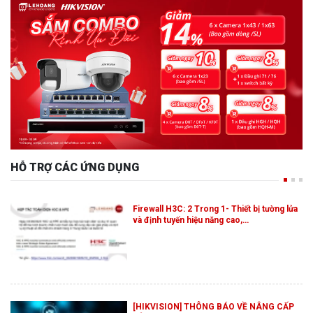
HỖ TRỢ CÁC ỨNG DỤNG
Firewall H3C: 2 Trong 1- Thiết bị tường lửa
và định tuyến hiệu năng cao,…
[HIKVISION] THÔNG BÁO VỀ NÂNG CẤP
BẢO MẬT