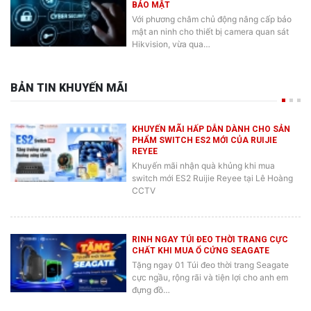
Với phương châm chủ động nâng cấp bảo
mật an ninh cho thiết bị camera quan sát
Hikvision, vừa qua…
BẢN TIN KHUYẾN MÃI
KHUYẾN MÃI HẤP DẪN DÀNH CHO SẢN
PHẨM SWITCH ES2 MỚI CỦA RUIJIE
REYEE
Khuyến mãi nhận quà khủng khi mua
switch mới ES2 Ruijie Reyee tại Lê Hoàng
CCTV
RINH NGAY TÚI ĐEO THỜI TRANG CỰC
CHẤT KHI MUA Ổ CỨNG SEAGATE
Tặng ngay 01 Túi đeo thời trang Seagate
cực ngầu, rộng rãi và tiện lợi cho anh em
đựng đồ…