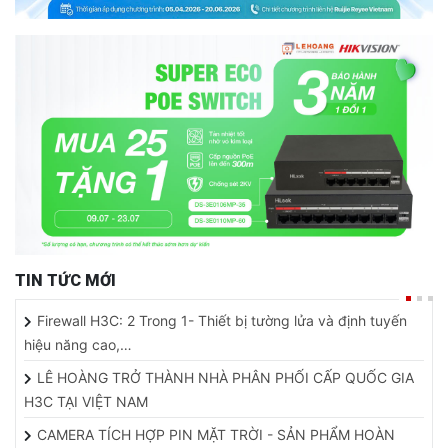
TIN TỨC MỚI
Firewall H3C: 2 Trong 1- Thiết bị tường lửa và định tuyến
hiệu năng cao,…
LÊ HOÀNG TRỞ THÀNH NHÀ PHÂN PHỐI CẤP QUỐC GIA
H3C TẠI VIỆT NAM
CAMERA TÍCH HỢP PIN MẶT TRỜI - SẢN PHẨM HOÀN
HẢO KIỂM SOÁT AN NINH…