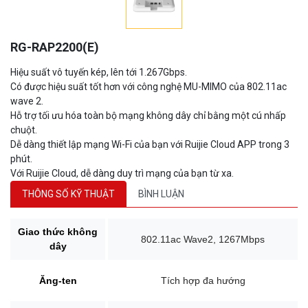
RG-RAP2200(E)
Hiệu suất vô tuyến kép, lên tới 1.267Gbps.
Có được hiệu suất tốt hơn với công nghệ MU-MIMO của 802.11ac
wave 2.
Hỗ trợ tối ưu hóa toàn bộ mạng không dây chỉ bằng một cú nhấp
chuột.
Dễ dàng thiết lập mạng Wi-Fi của bạn với Ruijie Cloud APP trong 3
phút.
Với Ruijie Cloud, dễ dàng duy trì mạng của bạn từ xa.
THÔNG SỐ KỸ THUẬT
BÌNH LUẬN
Giao thức không
802.11ac Wave2, 1267Mbps
dây
Ăng-ten
Tích hợp đa hướng
Khách hàng tối đa/