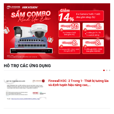
HỖ TRỢ CÁC ỨNG DỤNG
Firewall H3C: 2 Trong 1- Thiết bị tường lửa
và định tuyến hiệu năng cao,…
[HIKVISION] THÔNG BÁO VỀ NÂNG CẤP